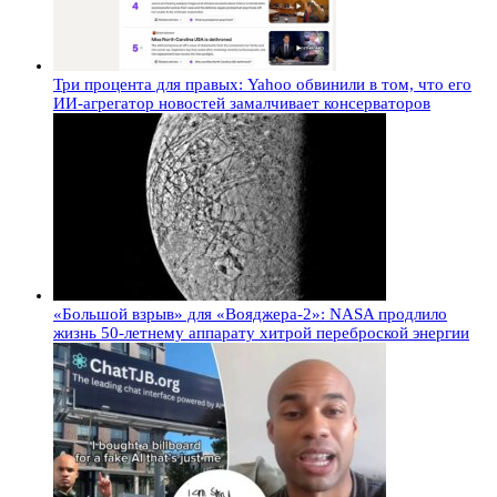
Три процента для правых: Yahoo обвинили в том, что его
ИИ-агрегатор новостей замалчивает консерваторов
«Большой взрыв» для «Вояджера-2»: NASA продлило
жизнь 50-летнему аппарату хитрой переброской энергии