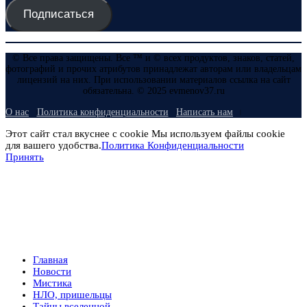
Подписаться
© Все права защищены. Все ™ и © всех продуктов, знаков, статей,
фотографий и прочих атрибутов принадлежат авторам или владельцам
лицензий на них. При использовании материалов ссылка на сайт
обязательна. © 2025 evmenov37.ru
О нас
Политика конфиденциальности
Написать нам
Этот сайт стал вкуснее с cookie Мы используем файлы cookie
для вашего удобства.
Политика Конфиденциальности
Принять
Главная
Новости
Мистика
НЛО, пришельцы
Тайны вселенной