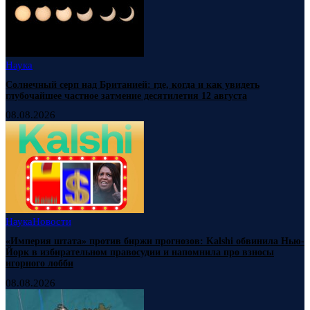
Наука
Солнечный серп над Британией: где, когда и как увидеть
глубочайшее частное затмение десятилетия 12 августа
08.08.2026
Наука
Новости
«Империя штата» против биржи прогнозов: Kalshi обвинила Нью-
Йорк в избирательном правосудии и напомнила про взносы
игорного лобби
08.08.2026