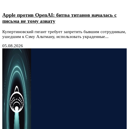
Apple против OpenAI: битва титанов началась с
письма не тому азиату
Купертиновский гигант требует запретить бывшим сотрудникам,
ушедшим к Сэму Альтману, использовать украденные...
05.08.2026