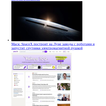
Маск: SpaceX построит на Луне заводы с роботами и
запустит спутники электромагнитной пушкой