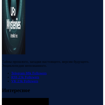
Тайны прошлого, загадки настоящего, версии будущего.
Энциклопедия непознанного.
Telegram
88k
Followers
RSS
23k
Followers
VK
23k
Followers
Интересное