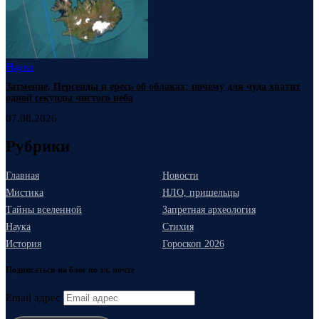
Наука
Затмение, Персеиды и ересь об облаках: почему для чуда хватит
одной секунды чистого неба
07.08.2026
Рубрики
Главная
Новости
Мистика
НЛО, пришельцы
Тайны вселенной
Запретная археология
Наука
Стихия
История
Гороскоп 2026
Подписаться на блог по эл. почте
Email адрес