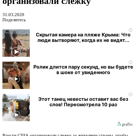
организовали слежку
31.03.2020
Поделитесь
i
Скрытая камера на пляже Крыма: Что
люди вытворяют, когда их не видят...
i
Ролик длится пару секунд, но вы будете
в шоке от увиденного
i
Этот танец невесты оставит вас без
слов! Пересмотрела 10 раз
Власти США организовали слежку за жителями страны, чтобы