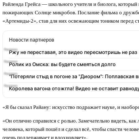
Райленда Грейса — школьного учителя и биолога, который 
пожирающих Солнце микробов. Послание фильма о дружбе,
«Артемиды-2», став для них освежающим тоником перед с
Новости партнеров
Ржу не переставая, это видео пересмотришь не раз
Ролик из Омска: вы будете смеяться долго
"Потеряли стыд в погоне за "Диором": Поплавская
Королева вагона отожгла! Видео не оставит равно
«Я бы сказал Райану: искусство подражает науке, и наобо
«Он отлично справился с ролью. Замечательно видеть, ка
человека, который пошёл и сделал всё, чтобы спасти чело
очень поддерживает и вдохновляет».