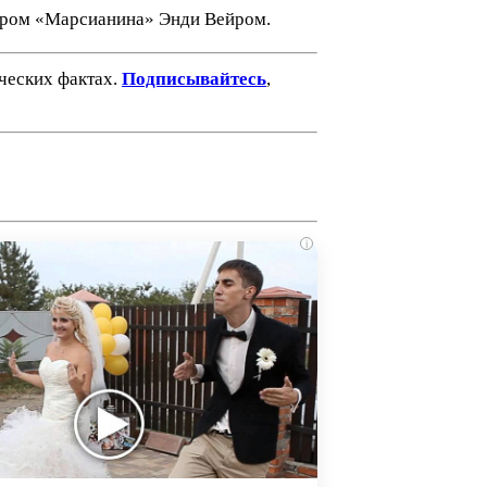
тором «Марсианина» Энди Вейром.
ических фактах.
Подписывайтесь
,
i