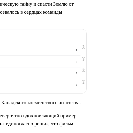
мическую тайну и спасти Землю от
озвалось в сердцах команды
i
i
i
i
 Канадского космического агентства.
 невероятно вдохновляющий пример
аж единогласно решил, что фильм