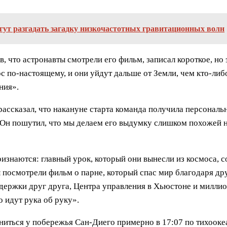
гут разгадать загадку низкочастотных гравитационных волн
в, что астронавты смотрели его фильм, записал короткое, н
 по-настоящему, и они уйдут дальше от Земли, чем кто-либо
ния».
ссказал, что накануне старта команда получила персональн
 «Он пошутил, что мы делаем его выдумку слишком похожей 
ризнаются: главный урок, который они вынесли из космоса, с
посмотрели фильм о парне, который спас мир благодаря др
держки друг друга, Центра управления в Хьюстоне и миллио
о идут рука об руку».
иться у побережья Сан-Диего примерно в 17:07 по тихоокеа