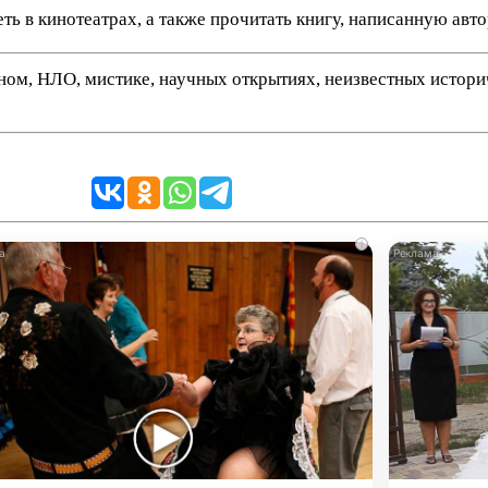
ть в кинотеатрах, а также прочитать книгу, написанную ав
нном, НЛО, мистике, научных открытиях, неизвестных истор
i