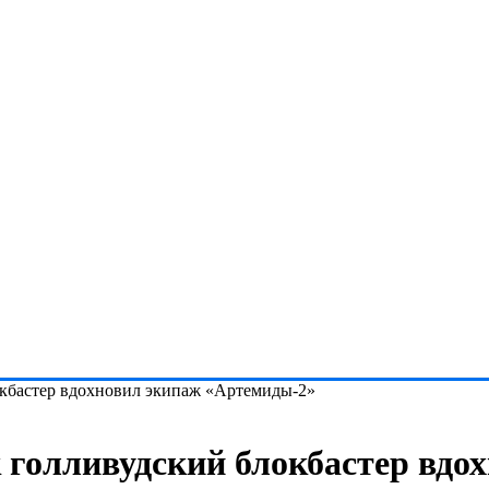
окбастер вдохновил экипаж «Артемиды-2»
к голливудский блокбастер вдо