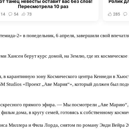
от танец невесты оставит вас без слов!
Ролик дл
Пересмотрела 10 раз
114
54
73
285
мида-2» в понедельник, 6 апреля, завершили свой впечатл
еми Хансен берут курс домой, на Землю, где их космическо
ля, в карантинную зону Космического центра Кеннеди в Хьюс
 Studios «Проект „Аве Мария“», который должен был подн
оскресного прямого эфира. — Мы посмотрели „Аве Марию“, 
 фильм дома, в кругу семей, готовясь к собственному косм
иса Миллера и Фила Лорда, снятом по роману Энди Вейра 20