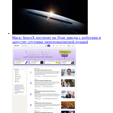
Маск: SpaceX построит на Луне заводы с роботами и
запустит спутники электромагнитной пушкой