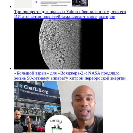
Три процента для правых: Yahoo обвинили в том, что его
ИИ-агрегатор новостей замалчивает консерваторов
«Большой взрыв» для «Вояджера-2»: NASA продлило
жизнь 50-летнему аппарату хитрой переброской энергии