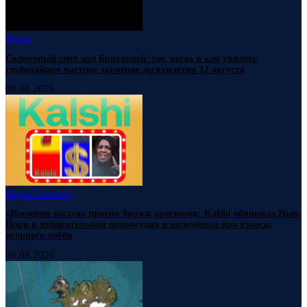
Наука
Солнечный серп над Британией: где, когда и как увидеть
глубочайшее частное затмение десятилетия 12 августа
08.08.2026
Наука
Новости
«Империя штата» против биржи прогнозов: Kalshi обвинила Нью-
Йорк в избирательном правосудии и напомнила про взносы
игорного лобби
08.08.2026