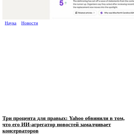
Наука
Новости
Три процента для правых: Yahoo обвинили в том,
что его ИИ-агрегатор новостей замалчивает
консерваторов