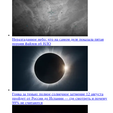
Неразгаданное небо: что на самом деле показала пятая
порция файлов об НЛО
Гонка за тенью: полное солнечное затмение 12 августа
пройдет от России до Испании — где смотреть и почему
99% не считаются