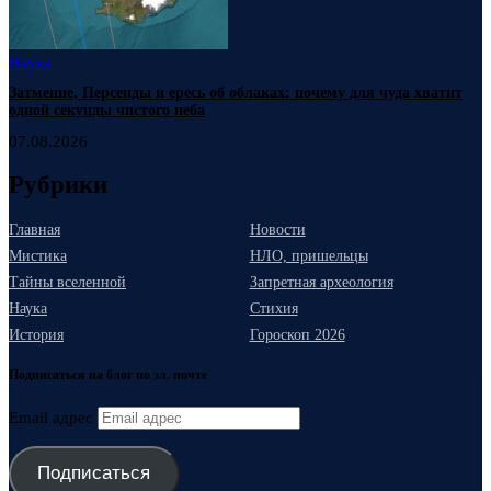
Наука
Затмение, Персеиды и ересь об облаках: почему для чуда хватит
одной секунды чистого неба
07.08.2026
Рубрики
Главная
Новости
Мистика
НЛО, пришельцы
Тайны вселенной
Запретная археология
Наука
Стихия
История
Гороскоп 2026
Подписаться на блог по эл. почте
Email адрес
Подписаться