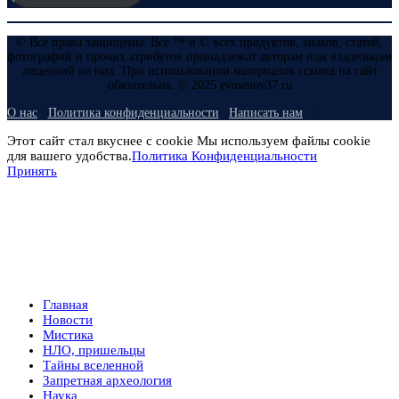
© Все права защищены. Все ™ и © всех продуктов, знаков, статей,
фотографий и прочих атрибутов принадлежат авторам или владельцам
лицензий на них. При использовании материалов ссылка на сайт
обязательна. © 2025 evmenov37.ru
О нас
Политика конфиденциальности
Написать нам
Этот сайт стал вкуснее с cookie Мы используем файлы cookie
для вашего удобства.
Политика Конфиденциальности
Принять
Главная
Новости
Мистика
НЛО, пришельцы
Тайны вселенной
Запретная археология
Наука