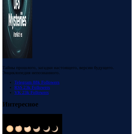
Тайны прошлого, загадки настоящего, версии будущего.
Энциклопедия непознанного.
Telegram
88k
Followers
RSS
23k
Followers
VK
23k
Followers
Интересное