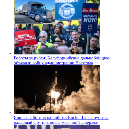
Роботы за рулём: Калифорнийские дальнобойщики
объявили войну администрации Ньюсома
Японская богиня на орбите: Rocket Lab запустила
радарный спутник после месячной задержки