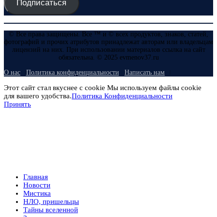
Подписаться
© Все права защищены. Все ™ и © всех продуктов, знаков, статей,
фотографий и прочих атрибутов принадлежат авторам или владельцам
лицензий на них. При использовании материалов ссылка на сайт
обязательна. © 2025 evmenov37.ru
О нас
Политика конфиденциальности
Написать нам
Этот сайт стал вкуснее с cookie Мы используем файлы cookie
для вашего удобства.
Политика Конфиденциальности
Принять
Главная
Новости
Мистика
НЛО, пришельцы
Тайны вселенной