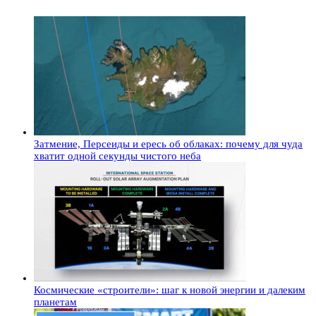
Затмение, Персеиды и ересь об облаках: почему для чуда
хватит одной секунды чистого неба
Космические «строители»: шаг к новой энергии и далеким
планетам