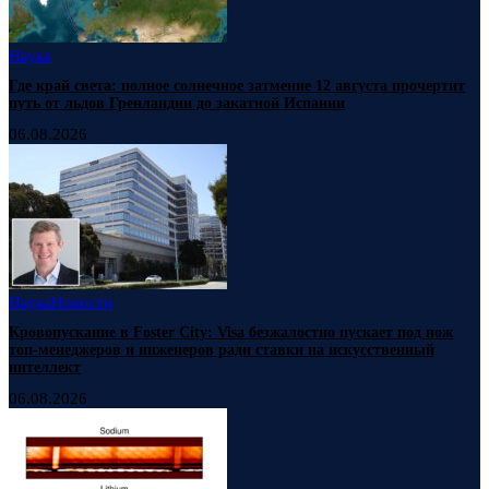
Наука
Где край света: полное солнечное затмение 12 августа прочертит
путь от льдов Гренландии до закатной Испании
06.08.2026
Наука
Новости
Кровопускание в Foster City: Visa безжалостно пускает под нож
топ-менеджеров и инженеров ради ставки на искусственный
интеллект
06.08.2026