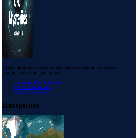
Тайны прошлого, загадки настоящего, версии будущего.
Энциклопедия непознанного.
Telegram
88k
Followers
RSS
23k
Followers
VK
23k
Followers
Интересное