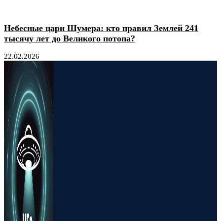
Небесные цари Шумера: кто правил Землей 241
тысячу лет до Великого потопа?
22.02.2026