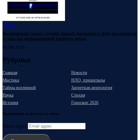
Наука
Космический таран: ступень SpaceX врезалась в Луну на скорости,
в семь раз превышающей скорость звука
06.08.2026
Рубрики
Главная
Новости
Мистика
НЛО, пришельцы
Тайны вселенной
Запретная археология
Наука
Стихия
История
Гороскоп 2026
Подписаться на блог по эл. почте
Email адрес