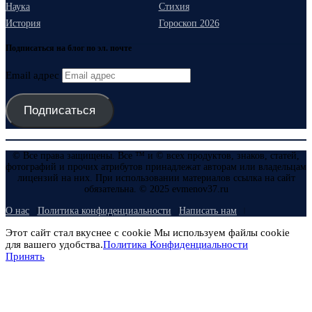
Наука
Стихия
История
Гороскоп 2026
Подписаться на блог по эл. почте
Email адрес
Подписаться
© Все права защищены. Все ™ и © всех продуктов, знаков, статей,
фотографий и прочих атрибутов принадлежат авторам или владельцам
лицензий на них. При использовании материалов ссылка на сайт
обязательна. © 2025 evmenov37.ru
О нас
Политика конфиденциальности
Написать нам
Этот сайт стал вкуснее с cookie Мы используем файлы cookie
для вашего удобства.
Политика Конфиденциальности
Принять