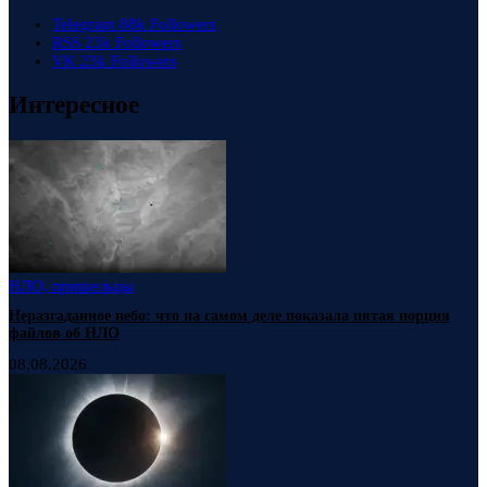
Telegram
88k
Followers
RSS
23k
Followers
VK
23k
Followers
Интересное
НЛО, пришельцы
Неразгаданное небо: что на самом деле показала пятая порция
файлов об НЛО
08.08.2026