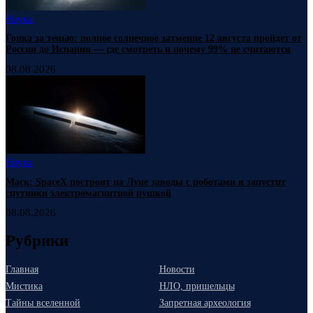
Наука
Гонка за тенью: полное солнечное затмение 12 августа пройдет от
России до Испании — где смотреть и почему 99% не считаются
08.08.2026
Наука
Маск: SpaceX построит на Луне заводы с роботами и запустит
спутники электромагнитной пушкой
08.08.2026
Рубрики
Главная
Новости
Мистика
НЛО, пришельцы
Тайны вселенной
Запретная археология