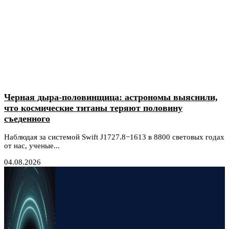
Черная дыра-половинщица: астрономы выяснили,
что космические титаны теряют половину
съеденного
Наблюдая за системой Swift J1727.8−1613 в 8800 световых годах
от нас, ученые...
04.08.2026