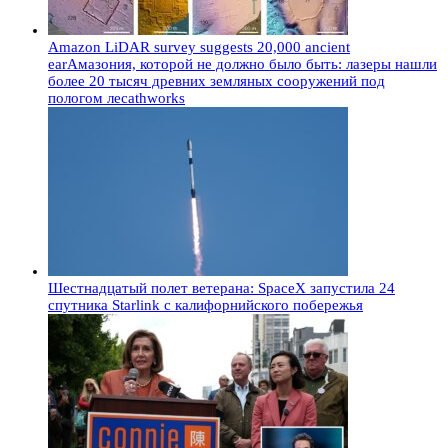
Amazon LiDAR survey suggests 20,000 ancient
earАмазония, которой не должно было быть: лазеры нашли
более 20 тысяч древних земляных сооружений под
пологом лесаthworks
Шестнадцатый полет ветерана: SpaceX запустила 24
спутника Starlink с калифорнийского побережья