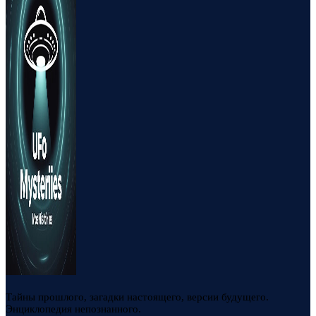
Тайны прошлого, загадки настоящего, версии будущего.
Энциклопедия непознанного.