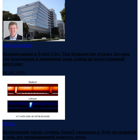
Наука
Новости
Кровопускание в Foster City: Visa безжалостно пускает под нож
топ-менеджеров и инженеров ради ставки на искусственный
интеллект
06.08.2026
Наука
Космический таран: ступень SpaceX врезалась в Луну на скорости,
в семь раз превышающей скорость звука