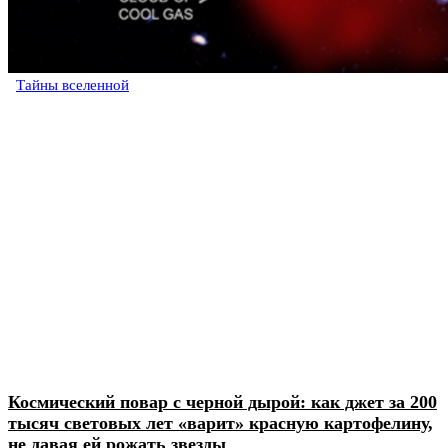
Тайны вселенной
Космический повар с черной дырой: как джет за 200
тысяч световых лет «варит» красную картофелину,
не давая ей рожать звезды