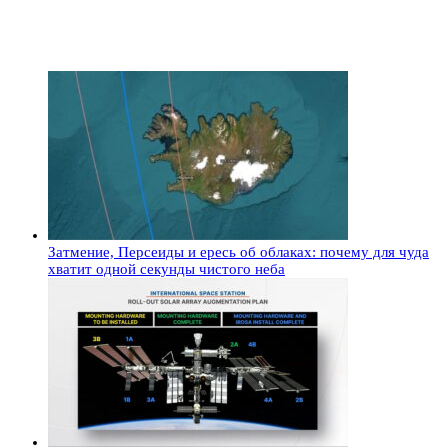
Затмение, Персеиды и ересь об облаках: почему для чуда
хватит одной секунды чистого неба