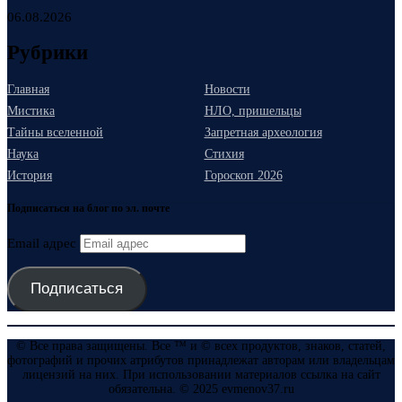
06.08.2026
Рубрики
Главная
Новости
Мистика
НЛО, пришельцы
Тайны вселенной
Запретная археология
Наука
Стихия
История
Гороскоп 2026
Подписаться на блог по эл. почте
Email адрес
Подписаться
© Все права защищены. Все ™ и © всех продуктов, знаков, статей,
фотографий и прочих атрибутов принадлежат авторам или владельцам
лицензий на них. При использовании материалов ссылка на сайт
обязательна. © 2025 evmenov37.ru