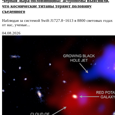
Черная дыра-половинщица: астрономы выяснили,
что космические титаны теряют половину
съеденного
Наблюдая за системой Swift J1727.8−1613 в 8800 световых годах
от нас, ученые...
04.08.2026