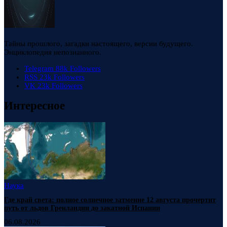
Тайны прошлого, загадки настоящего, версии будущего.
Энциклопедия непознанного.
Telegram
88k
Followers
RSS
23k
Followers
VK
23k
Followers
Интересное
Наука
Где край света: полное солнечное затмение 12 августа прочертит
путь от льдов Гренландии до закатной Испании
06.08.2026