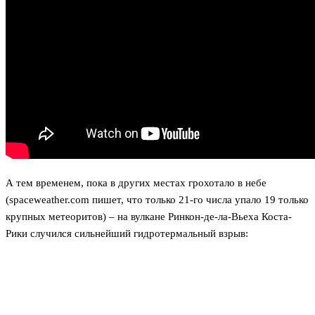
А тем временем, пока в других местах грохотало в небе
(spaceweather.com пишет, что только 21-го числа упало 19 только
крупных метеоритов) – на вулкане Ринкон-де-ла-Вьеха Коста-
Рики случился сильнейший гидротермальный взрыв: