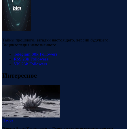
Тайны прошлого, загадки настоящего, версии будущего.
Энциклопедия непознанного.
Telegram
88k
Followers
RSS
23k
Followers
VK
23k
Followers
Интересное
Наука
Ракета SpaceX врежется в Луну: земляне пытаются увидеть