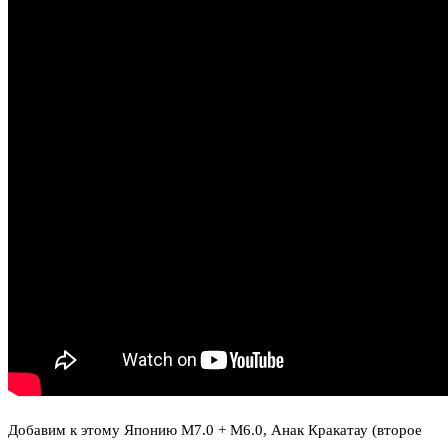
Добавим к этому Японию М7.0 + М6.0, Анак Кракатау (второе