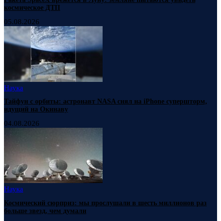
космическое ДТП
05.08.2026
Наука
Тайфун с орбиты: астронавт NASA снял на iPhone супершторм,
идущий на Окинаву
04.08.2026
Наука
Космический сюрприз: мы прослушали в шесть миллионов раз
больше звезд, чем думали