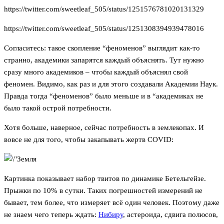
https://twitter.com/sweetleaf_505/status/1251576781020131329
https://twitter.com/sweetleaf_505/status/1251308394939478016
Согласитесь: такое скопление “феноменов” выглядит как-то
странно, академики запарятся каждый объяснять. Тут нужно
сразу много академиков – чтобы каждый объяснял свой
феномен. Видимо, как раз и для этого создавали Академии Наук.
Правда тогда “феноменов” было меньше и в “академиках не
было такой острой потребности.
Хотя больше, наверное, сейчас потребность в землекопах. И
вовсе не для того, чтобы закапывать жертв COVID:
Картинка показывает набор твитов по динамике Бетельгейзе.
Прыжки по 10% в сутки. Таких погрешностей измерений не
бывает, тем более, что измеряет всё один человек. Поэтому даже
не знаем чего теперь ждать:
Нибиру
, астероида, сдвига полюсов,