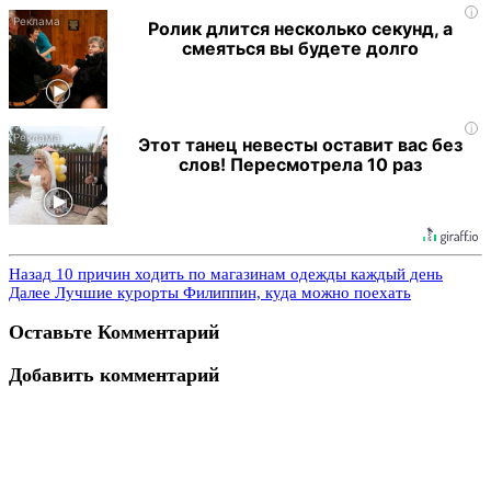
i
Ролик длится несколько секунд, а
смеяться вы будете долго
i
Этот танец невесты оставит вас без
слов! Пересмотрела 10 раз
Назад
10 причин ходить по магазинам одежды каждый день
Далее
Лучшие курорты Филиппин, куда можно поехать
Оставьте Комментарий
Добавить комментарий