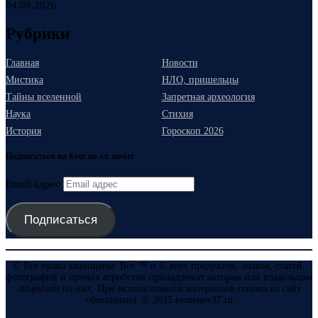
04.08.2026
Рубрики
Главная
Новости
Мистика
НЛО, пришельцы
Тайны вселенной
Запретная археология
Наука
Стихия
История
Гороскоп 2026
Подписаться на блог по эл. почте
Email адрес
Подписаться
© Все права защищены. Все ™ и © всех продуктов, знаков, статей,
фотографий и прочих атрибутов принадлежат авторам или владельцам
лицензий на них. При использовании материалов ссылка на сайт
обязательна. © 2025 evmenov37.ru