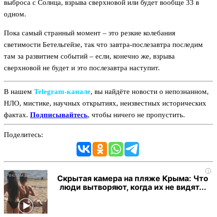
выброса с Солнца, взрыва сверхновой или будет вообще 33 в
одном.
Пока самый странный момент – это резкие колебания
светимости Бетельгейзе, так что завтра-послезавтра последим
там за развитием событий – если, конечно же, взрыва
сверхновой не будет и это послезавтра наступит.
В нашем
Telegram‑канале
, вы найдёте новости о непознанном,
НЛО, мистике, научных открытиях, неизвестных исторических
фактах.
Подписывайтесь
, чтобы ничего не пропустить.
Поделитесь:
i
Скрытая камера на пляже Крыма: Что
люди вытворяют, когда их не видят...