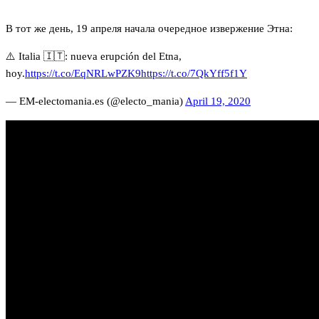
В тот же день, 19 апреля начала очередное извержение Этна:
⚠️ Italia 🇮🇹: nueva erupción del Etna,
hoy.
https://t.co/EqNRLwPZK9
https://t.co/7QkYff5f1Y
— EM-electomania.es (@electo_mania)
April 19, 2020