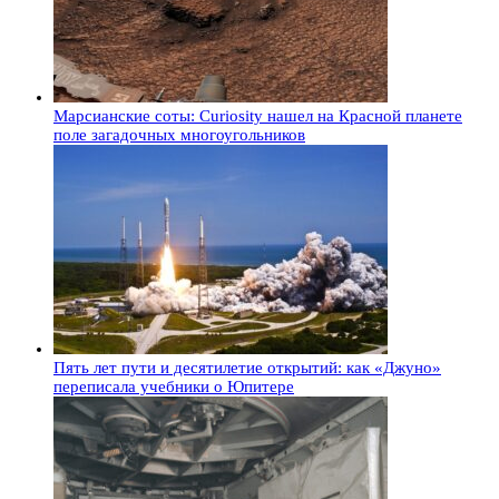
Марсианские соты: Curiosity нашел на Красной планете
поле загадочных многоугольников
Пять лет пути и десятилетие открытий: как «Джуно»
переписала учебники о Юпитере