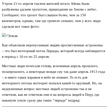
Утром 21-го апреля тысячи жителей штата Айова были
разбужены адским грохотом, пришедшим на Землю с небес.
Сообщают, что грохот был слышен более, чем за 150
километров, однако, там где гремело сильнее, чем у всех люди
сделали вот такое фото:
Как объяснили перепуганным людям просветленные астрономы
– это был метеорный поток Лириды, который всегда наблюдается
в период с 16-го по 25 апреля.
Местные люди почесали голову, вспоминая апрель прошлого,
позапрошлого, а некоторые вожди сиу так даже апрель 1913 года
– и никто таких взрывов в небе не помнит. То есть для
метеорного потока метеорит попался какой-то крупный. Но, на
недоуменные вопрос местных людей астрономы так и не
ответили, как не ответили они и на вопросы людей в Перу, где
накануне упало сразу два таких “лирида” подряд: