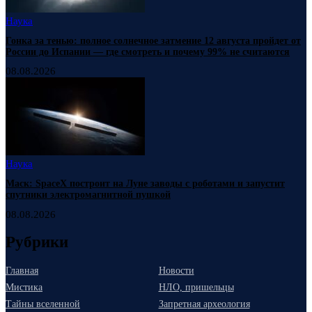
Наука
Гонка за тенью: полное солнечное затмение 12 августа пройдет от
России до Испании — где смотреть и почему 99% не считаются
08.08.2026
Наука
Маск: SpaceX построит на Луне заводы с роботами и запустит
спутники электромагнитной пушкой
08.08.2026
Рубрики
Главная
Новости
Мистика
НЛО, пришельцы
Тайны вселенной
Запретная археология