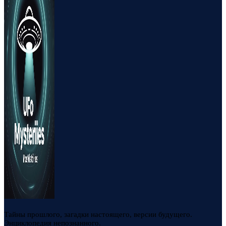
Тайны прошлого, загадки настоящего, версии будущего.
Энциклопедия непознанного.