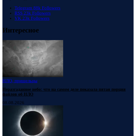
Telegram
88k
Followers
RSS
23k
Followers
VK
23k
Followers
Интересное
НЛО, пришельцы
Неразгаданное небо: что на самом деле показала пятая порция
файлов об НЛО
08.08.2026