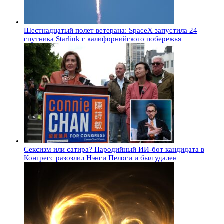
Шестнадцатый полет ветерана: SpaceX запустила 24
спутника Starlink с калифорнийского побережья
Сексизм или сатира? Пародийный ИИ-бот кандидата в
Конгресс разозлил Нэнси Пелоси и был удален