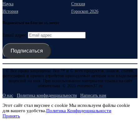
Наука
Стихия
История
Гороскоп 2026
Подписаться на блог по эл. почте
Email адрес
Подписаться
© Все права защищены. Все ™ и © всех продуктов, знаков, статей,
фотографий и прочих атрибутов принадлежат авторам или владельцам
лицензий на них. При использовании материалов ссылка на сайт
обязательна. © 2025 evmenov37.ru
О нас
Политика конфиденциальности
Написать нам
Этот сайт стал вкуснее с cookie Мы используем файлы cookie
для вашего удобства.
Политика Конфиденциальности
Принять