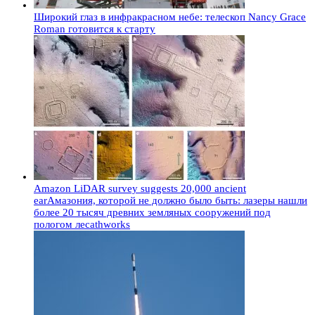
Широкий глаз в инфракрасном небе: телескоп Nancy Grace
Roman готовится к старту
Amazon LiDAR survey suggests 20,000 ancient
earАмазония, которой не должно было быть: лазеры нашли
более 20 тысяч древних земляных сооружений под
пологом лесаthworks