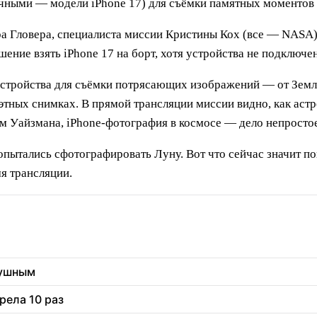
очными — модели iPhone 17) для съёмки памятных моментов 
ра Гловера, специалиста миссии Кристины Кох (все — NASA
ение взять iPhone 17 на борт, хотя устройства не подключен
устройства для съёмки потрясающих изображений — от Земли
этных снимках. В прямой трансляции миссии видно, как аст
вам Уайзмана, iPhone-фотография в космосе — дело непросто
попытались сфотографировать Луну. Вот что сейчас значит 
я трансляции.
душным
рела 10 раз