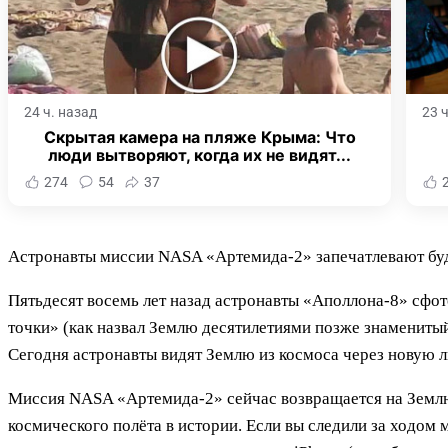
24 ч. назад
23 
Скрытая камера на пляже Крыма: Что
люди вытворяют, когда их не видят...
274
54
37
Астронавты миссии NASA «Артемида-2» запечатлевают буд
Пятьдесят восемь лет назад астронавты «Аполлона-8» сф
точки» (как назвал Землю десятилетиями позже знаменитый
Сегодня астронавты видят Землю из космоса через новую л
Миссия NASA «Артемида-2» сейчас возвращается на Землю
космического полёта в истории. Если вы следили за ходом м