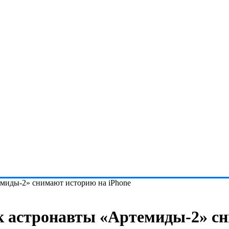
темиды-2» снимают историю на iPhone
как астронавты «Артемиды-2» с