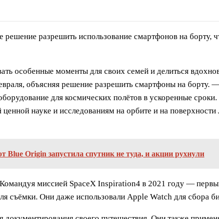
решение разрешить использование смартфонов на борту, ч
ать особенные моменты для своих семей и делиться вдохн
евраля, объясняя решение разрешить смартфоны на борту. —
оборудование для космических полётов в ускоренные сроки.
 ценной науке и исследованиям на орбите и на поверхности
т Blue Origin запустила спутник не туда, и акции рухнули
 Командуя миссией SpaceX Inspiration4 в 2021 году — перв
 для съёмки. Они даже использовали Apple Watch для сбора 
ля документирования своего путешествия. Они также приме