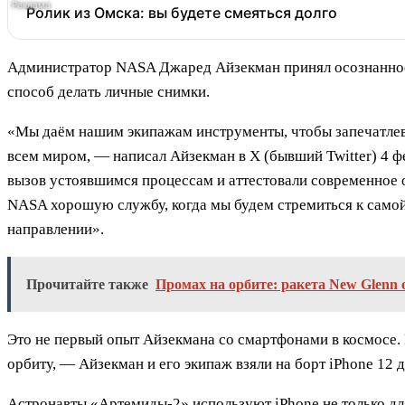
Ролик из Омска: вы будете смеяться долго
Администратор NASA Джаред Айзекман принял осознанное 
способ делать личные снимки.
«Мы даём нашим экипажам инструменты, чтобы запечатлев
всем миром, — написал Айзекман в X (бывший Twitter) 4 ф
вызов устоявшимся процессам и аттестовали современное 
NASA хорошую службу, когда мы будем стремиться к самой
направлении».
Прочитайте также
Промах на орбите: ракета New Glenn о
Это не первый опыт Айзекмана со смартфонами в космосе.
орбиту, — Айзекман и его экипаж взяли на борт iPhone 12
Астронавты «Артемиды-2» используют iPhone не только д