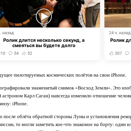
ч. назад
24 ч. назад
Ролик длится несколько секунд, а
Ролик дл
смеяться вы будете долго
210
54
52
207
ущее пилотируемых космических полётов на свои iPhone.
отографировали знаменитый снимок «Восход Земли». Это из
 астроном Карл Саган) навсегда изменило отношение человеч
инзу: iPhone.
 после облёта обратной стороны Луны и установления реко
иссии, то могли заметить кое-что знакомое на борту: один и