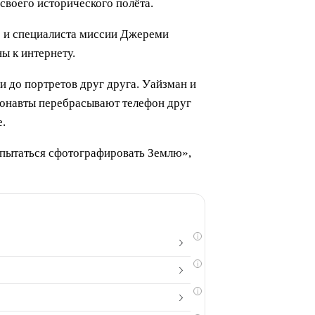
своего исторического полёта.
) и специалиста миссии Джереми
ы к интернету.
 до портретов друг друга. Уайзман и
ронавты перебрасывают телефон друг
е.
попытаться сфотографировать Землю»,
i
i
i