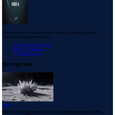
Тайны прошлого, загадки настоящего, версии будущего.
Энциклопедия непознанного.
Telegram
88k
Followers
RSS
23k
Followers
VK
23k
Followers
Интересное
Наука
Ракета SpaceX врежется в Луну: земляне пытаются увидеть