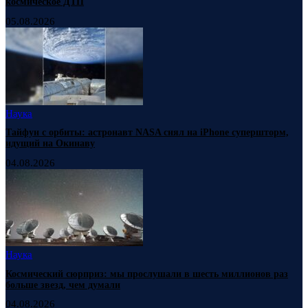
космическое ДТП
05.08.2026
Наука
Тайфун с орбиты: астронавт NASA снял на iPhone супершторм,
идущий на Окинаву
04.08.2026
Наука
Космический сюрприз: мы прослушали в шесть миллионов раз
больше звезд, чем думали
04.08.2026