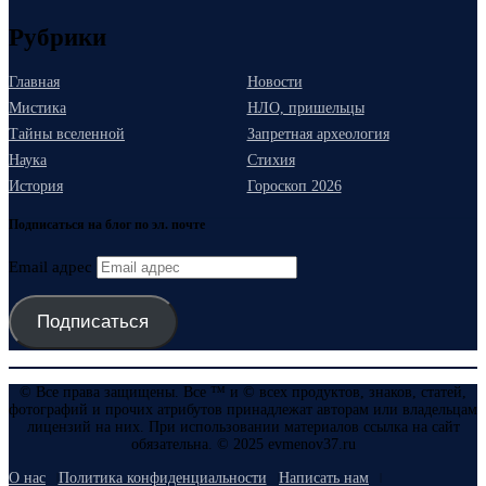
Рубрики
Главная
Новости
Мистика
НЛО, пришельцы
Тайны вселенной
Запретная археология
Наука
Стихия
История
Гороскоп 2026
Подписаться на блог по эл. почте
Email адрес
Подписаться
© Все права защищены. Все ™ и © всех продуктов, знаков, статей,
фотографий и прочих атрибутов принадлежат авторам или владельцам
лицензий на них. При использовании материалов ссылка на сайт
обязательна. © 2025 evmenov37.ru
О нас
Политика конфиденциальности
Написать нам