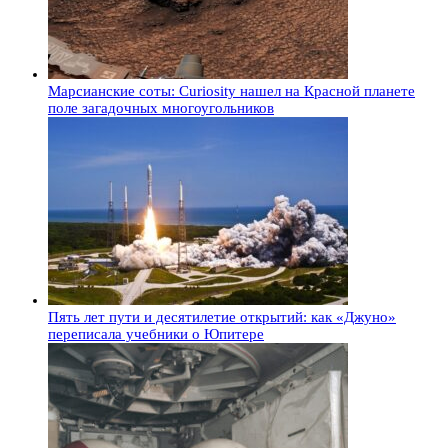
Марсианские соты: Curiosity нашел на Красной планете
поле загадочных многоугольников
Пять лет пути и десятилетие открытий: как «Джуно»
переписала учебники о Юпитере