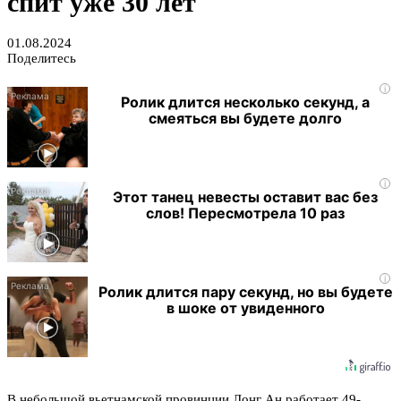
спит уже 30 лет
01.08.2024
Поделитесь
i
Ролик длится несколько секунд, а
смеяться вы будете долго
i
Этот танец невесты оставит вас без
слов! Пересмотрела 10 раз
i
Ролик длится пару секунд, но вы будете
в шоке от увиденного
В небольшой вьетнамской провинции Лонг Ан работает 49-