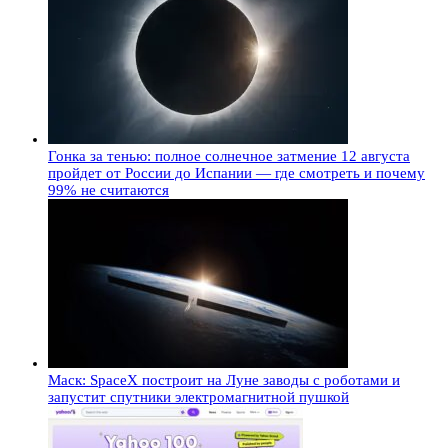
Гонка за тенью: полное солнечное затмение 12 августа
пройдет от России до Испании — где смотреть и почему
99% не считаются
Маск: SpaceX построит на Луне заводы с роботами и
запустит спутники электромагнитной пушкой