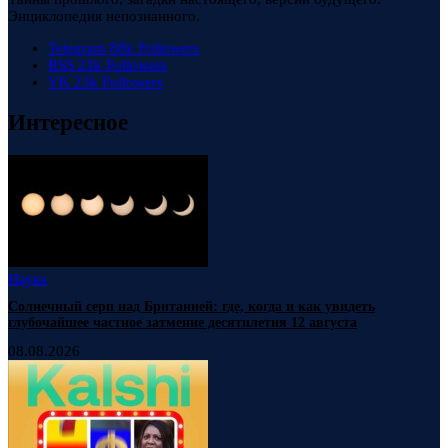
Энциклопедия непознанного.
Telegram
88k
Followers
RSS
23k
Followers
VK
23k
Followers
Интересное
Наука
Солнечный серп над Британией: где, когда и как увидеть
глубочайшее частное затмение десятилетия 12 августа
08.08.2026