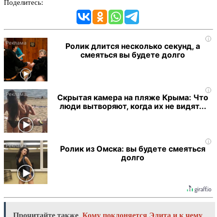
Поделитесь:
i
Ролик длится несколько секунд, а
смеяться вы будете долго
i
Скрытая камера на пляже Крыма: Что
люди вытворяют, когда их не видят...
i
Ролик из Омска: вы будете смеяться
долго
Прочитайте также
Кому поклоняется Элита и к чему