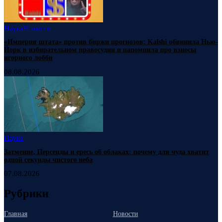
Наука
Новости
«Империя штата» против биржи прогнозов: Kalshi обвинила Нью-
Йорк в избирательном правосудии и напомнила про взносы
игорного лобби
08.08.2026
Наука
Затмение, Персеиды и ересь об облаках: почему для чуда хватит
одной секунды чистого неба
07.08.2026
Рубрики
Главная
Новости