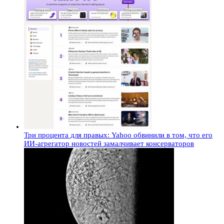
Три процента для правых: Yahoo обвинили в том, что его
ИИ-агрегатор новостей замалчивает консерваторов