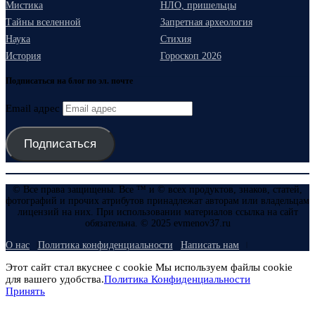
Мистика
НЛО, пришельцы
Тайны вселенной
Запретная археология
Наука
Стихия
История
Гороскоп 2026
Подписаться на блог по эл. почте
Email адрес
Подписаться
© Все права защищены. Все ™ и © всех продуктов, знаков, статей,
фотографий и прочих атрибутов принадлежат авторам или владельцам
лицензий на них. При использовании материалов ссылка на сайт
обязательна. © 2025 evmenov37.ru
О нас
Политика конфиденциальности
Написать нам
Этот сайт стал вкуснее с cookie Мы используем файлы cookie
для вашего удобства.
Политика Конфиденциальности
Принять