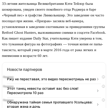
33-летняя жительница Великобритании Кэти Тейлор была
шокирована, увидев своего покойного отца Роджера в баре
«Черный пес» в графстве Линкольншир. Это заведение он часто
посещал при жизни. «Призрак» засняла веб-камера,
установленная в заведении охотниками за привидениями группы
Retford Ghost Hunters, выложившими снимки в соцсети Facebook.
Как пишет издание Daily Star, учительница Кэти уверена в том,
что туманная фигура на фотографиях — точная копия ее папы-
таксиста, который умер в марте 2016 года от рака легких и
пневмонии в возрасте 60 лет.
Новости партнеров
i
Ржу не переставая, это видео пересмотришь не раз
i
Этот танец невесты оставит вас без слов!
Пересмотрела 10 раз
i
Обнаружена тайная семья пропавшего Усольцева:
вторая жена и дочь