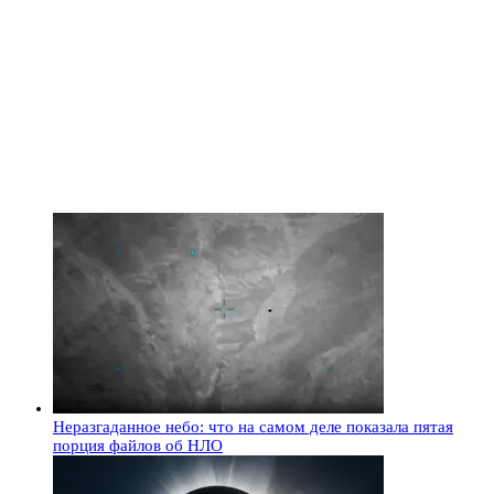
Неразгаданное небо: что на самом деле показала пятая
порция файлов об НЛО