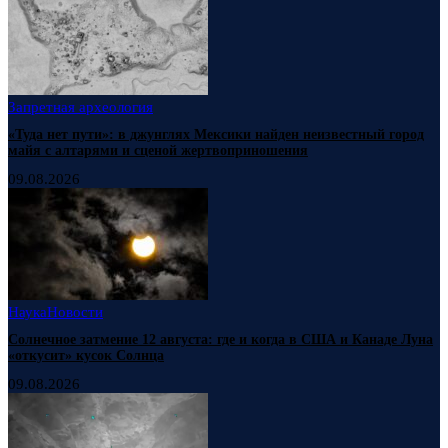
Запретная археология
«Туда нет пути»: в джунглях Мексики найден неизвестный город
майя с алтарями и сценой жертвоприношения
09.08.2026
Наука
Новости
Солнечное затмение 12 августа: где и когда в США и Канаде Луна
«откусит» кусок Солнца
09.08.2026