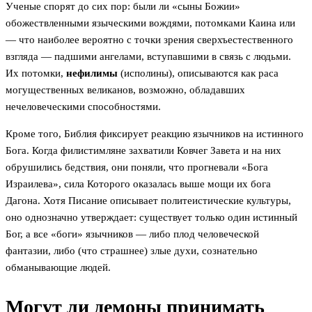
Ученые спорят до сих пор: были ли «сыны Божии»
обожествленными языческими вождями, потомками Каина или
— что наиболее вероятно с точки зрения сверхъестественного
взгляда — падшими ангелами, вступавшими в связь с людьми.
Их потомки,
нефилимы
(исполины), описываются как раса
могущественных великанов, возможно, обладавших
нечеловеческими способностями.
Кроме того, Библия фиксирует реакцию язычников на истинного
Бога. Когда филистимляне захватили Ковчег Завета и на них
обрушились бедствия, они поняли, что прогневали «Бога
Израилева», сила Которого оказалась выше мощи их бога
Дагона. Хотя Писание описывает политеистические культуры,
оно однозначно утверждает: существует только один истинный
Бог, а все «боги» язычников — либо плод человеческой
фантазии, либо (что страшнее) злые духи, сознательно
обманывающие людей.
Могут ли демоны принимать