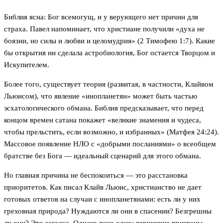
Библия ясна: Бог всемогущ, и у верующего нет причин для
страха. Павел напоминает, что христиане получили «духа не
боязни, но силы и любви и целомудрия» (2 Тимофею 1:7). Какие
бы открытия ни сделала астробиология, Бог остается Творцом и
Искупителем.
Более того, существует теория (развитая, в частности, Клайвом
Льюисом), что явление «инопланетян» может быть частью
эсхатологического обмана. Библия предсказывает, что перед
концом времен сатана покажет «великие знамения и чудеса,
чтобы прельстить, если возможно, и избранных» (Матфея 24:24).
Массовое появление НЛО с «добрыми посланиями» о всеобщем
братстве без Бога — идеальный сценарий для этого обмана.
Но главная причина не беспокоиться — это расстановка
приоритетов. Как писал Клайв Льюис, христианство не дает
готовых ответов на случаи с инопланетянами: есть ли у них
греховная природа? Нуждаются ли они в спасении? Безгрешны