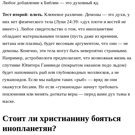
Любое добавление к Библии — это духовный яд.
Тест второй: плоть.
Ключевое различие. Демоны — это духи, у
них нет физического тела (Луки 24:39: «дух плоти и костей не
имеет»). Любое свидетельство о том, что инопланетяне
обладают материальными телами (пусть даже из кремния,
метана или плазмы), будет весомым аргументом, что они — не
демоны. Конечно, эти тела могут быть невероятно странными.
Например, астробиологи предполагают, что возможная жизнь на
спутнике Юпитера Ганимеде (покрытом океаном подо льдом)
будет напоминать рыб или глубоководных моллюсков, а не
гуманоидов. Если мы найдем таких «рыб» — вряд ли они
окажутся бесами. Но если «гуманоиды» начнут требовать
поклонения или менять догматы веры — перед вами дух тьмы в
маске.
Стоит ли христианину бояться
инопланетян?