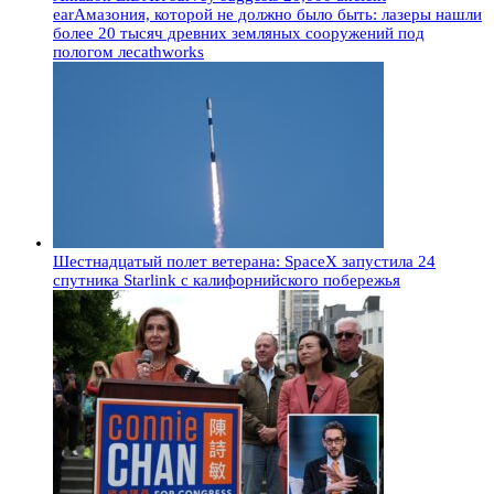
earАмазония, которой не должно было быть: лазеры нашли
более 20 тысяч древних земляных сооружений под
пологом лесаthworks
Шестнадцатый полет ветерана: SpaceX запустила 24
спутника Starlink с калифорнийского побережья