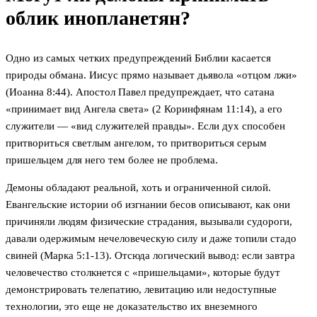
облик инопланетян?
Одно из самых четких предупреждений Библии касается
природы обмана. Иисус прямо называет дьявола «отцом лжи»
(Иоанна 8:44). Апостол Павел предупреждает, что сатана
«принимает вид Ангела света» (2 Коринфянам 11:14), а его
служители — «вид служителей правды». Если дух способен
притвориться светлым ангелом, то притвориться серым
пришельцем для него тем более не проблема.
Демоны обладают реальной, хоть и ограниченной силой.
Евангельские истории об изгнании бесов описывают, как они
причиняли людям физические страдания, вызывали судороги,
давали одержимым нечеловеческую силу и даже топили стадо
свиней (Марка 5:1-13). Отсюда логический вывод: если завтра
человечество столкнется с «пришельцами», которые будут
демонстрировать телепатию, левитацию или недоступные
технологии, это еще не доказательство их внеземного