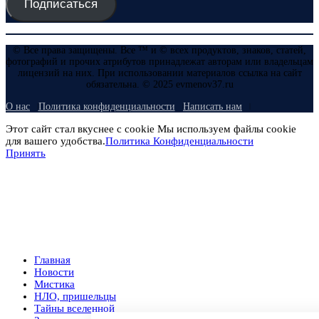
Подписаться
© Все права защищены. Все ™ и © всех продуктов, знаков, статей,
фотографий и прочих атрибутов принадлежат авторам или владельцам
лицензий на них. При использовании материалов ссылка на сайт
обязательна. © 2025 evmenov37.ru
О нас
Политика конфиденциальности
Написать нам
Этот сайт стал вкуснее с cookie Мы используем файлы cookie
для вашего удобства.
Политика Конфиденциальности
Принять
Главная
Новости
Мистика
НЛО, пришельцы
Тайны вселенной