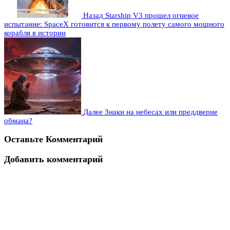
Назад
Starship V3 прошел огневое
испытание: SpaceX готовится к первому полету самого мощного
корабля в истории
Далее
Знаки на небесах или преддверие
обмана?
Оставьте Комментарий
Добавить комментарий