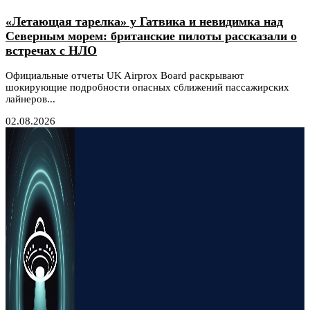
«Летающая тарелка» у Гатвика и невидимка над
Северным морем: британские пилоты рассказали о
встречах с НЛО
Официальные отчеты UK Airprox Board раскрывают
шокирующие подробности опасных сближений пассажирских
лайнеров...
02.08.2026