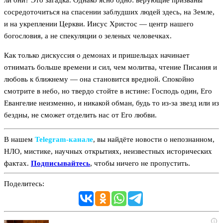
ли они? Это загадка. Однако ясно одно: верующие призваны
сосредоточиться на спасении заблудших людей здесь, на Земле,
и на укреплении Церкви. Иисус Христос — центр нашего
богословия, а не спекуляции о зеленых человечках.
Как только дискуссия о демонах и пришельцах начинает
отнимать больше времени и сил, чем молитва, чтение Писания и
любовь к ближнему — она становится вредной. Спокойно
смотрите в небо, но твердо стойте в истине: Господь один, Его
Евангелие неизменно, и никакой обман, будь то из-за звезд или из
бездны, не сможет отделить нас от Его любви.
В нашем
Telegram‑канале
, вы найдёте новости о непознанном,
НЛО, мистике, научных открытиях, неизвестных исторических
фактах.
Подписывайтесь
, чтобы ничего не пропустить.
Поделитесь:
i