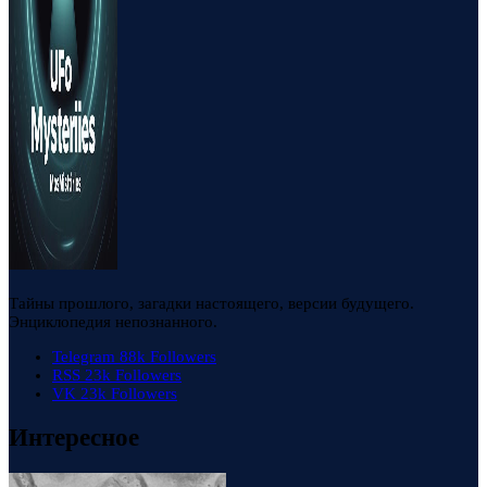
Тайны прошлого, загадки настоящего, версии будущего.
Энциклопедия непознанного.
Telegram
88k
Followers
RSS
23k
Followers
VK
23k
Followers
Интересное