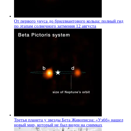
От первого укуса до бриллиантового кольца: полный гид
по этапам солнечного затмения 12 августа
Третья планета у звезды Бета Живописца: «Уэбб» нашел
новый мир, который не был виден на снимках