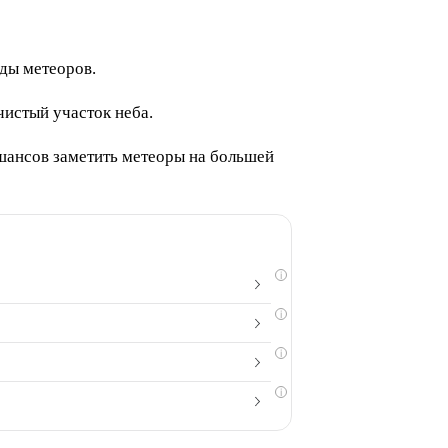
ды метеоров.
чистый участок неба.
шансов заметить метеоры на большей
i
i
i
i