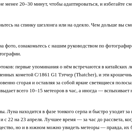
е менее 20–30 минут, чтобы адаптироваться, и избегайте смо
ьтесь на спинку шезлонга или на одеяло. Чем дольше вы смо
на фото, ознакомьтесь с нашим руководством по фотографир
тографии.
оков: первые упоминания о нём встречаются в китайских ле
енных кометой C/1861 G1 Тэтчер (Thatcher), и эти крошечны
овенно сгорая и оставляя за собой яркие светящиеся полосы
выдает всего 10–15 метеоров в час, а иногда — вспыхивает
. Луна находится в фазе тонкого серпа и быстро уходит за 
 и с 22 на 23 апреля. Лучшее время — за час до рассвета, к
ество, но и в южном можно увидеть метеоры — правда, их 