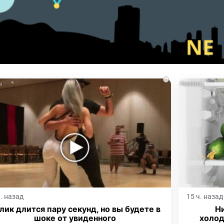
i
ч. назад
15 ч. назад
лик длится пару секунд, но вы будете в
Ни
шоке от увиденного
холод