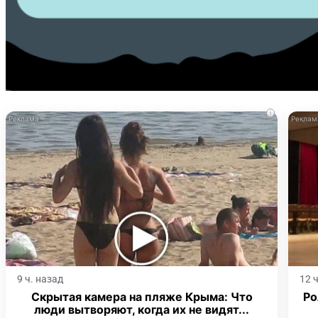
i
9 ч. назад
12 
Скрытая камера на пляже Крыма: Что
Ро
люди вытворяют, когда их не видят...