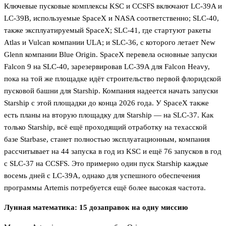
Ключевые пусковые комплексы KSC и CCSFS включают LC-39A и
LC-39B, используемые SpaceX и NASA соответственно; SLC-40,
также эксплуатируемый SpaceX; SLC-41, где стартуют ракеты
Atlas и Vulcan компании ULA; и SLC-36, с которого летает New
Glenn компании Blue Origin. SpaceX перевела основные запуски
Falcon 9 на SLC-40, зарезервировав LC-39A для Falcon Heavy,
пока на той же площадке идёт строительство первой флоридской
пусковой башни для Starship. Компания надеется начать запуски
Starship с этой площадки до конца 2026 года. У SpaceX также
есть планы на вторую площадку для Starship — на SLC-37. Как
только Starship, всё ещё проходящий отработку на техасской
базе Starbase, станет полностью эксплуатационным, компания
рассчитывает на 44 запуска в год из KSC и ещё 76 запусков в год
с SLC-37 на CCSFS. Это примерно один пуск Starship каждые
восемь дней с LC-39A, однако для успешного обеспечения
программы Artemis потребуется ещё более высокая частота.
Лунная математика: 15 дозаправок на одну миссию