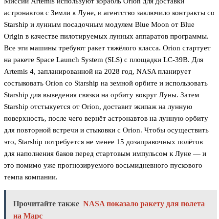
Миссии Artemis используют корабль Orion для доставки
астронавтов с Земли к Луне, и агентство заключило контракты со
Starship и лунным посадочным модулем Blue Moon от Blue
Origin в качестве пилотируемых лунных аппаратов программы.
Все эти машины требуют ракет тяжёлого класса. Orion стартует
на ракете Space Launch System (SLS) с площадки LC-39B. Для
Artemis 4, запланированной на 2028 год, NASA планирует
состыковать Orion со Starship на земной орбите и использовать
Starship для выведения связки на орбиту вокруг Луны. Затем
Starship отстыкуется от Orion, доставит экипаж на лунную
поверхность, после чего вернёт астронавтов на лунную орбиту
для повторной встречи и стыковки с Orion. Чтобы осуществить
это, Starship потребуется не менее 15 дозаправочных полётов
для наполнения баков перед стартовым импульсом к Луне — и
это помимо уже прогнозируемого восьмидневного пускового
темпа компании.
Прочитайте также
NASA показало ракету для полета
на Марс