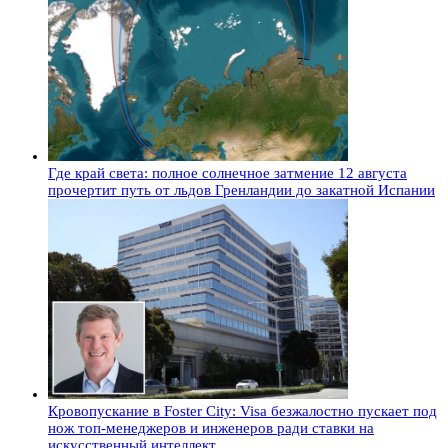
Где край света: полное солнечное затмение 12 августа
прочертит путь от льдов Гренландии до закатной Испании
Кровопускание в Foster City: Visa безжалостно пускает под
нож топ-менеджеров и инженеров ради ставки на
искусственный интеллект