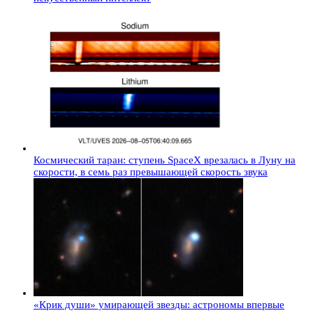
Космический таран: ступень SpaceX врезалась в Луну на
скорости, в семь раз превышающей скорость звука
«Крик души» умирающей звезды: астрономы впервые