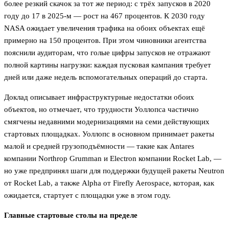
более резкий скачок за тот же период: с трёх запусков в 2020
году до 17 в 2025-м — рост на 467 процентов. К 2030 году
NASA ожидает увеличения трафика на обоих объектах ещё
примерно на 150 процентов. При этом чиновники агентства
пояснили аудиторам, что голые цифры запусков не отражают
полной картины нагрузки: каждая пусковая кампания требует
дней или даже недель вспомогательных операций до старта.
Доклад описывает инфраструктурные недостатки обоих
объектов, но отмечает, что трудности Уоллопса частично
смягчены недавними модернизациями на семи действующих
стартовых площадках. Уоллопс в основном принимает ракеты
малой и средней грузоподъёмности — такие как Antares
компании Northrop Grumman и Electron компании Rocket Lab, —
но уже предпринял шаги для поддержки будущей ракеты Neutron
от Rocket Lab, а также Alpha от Firefly Aerospace, которая, как
ожидается, стартует с площадки уже в этом году.
Главные стартовые столы на пределе