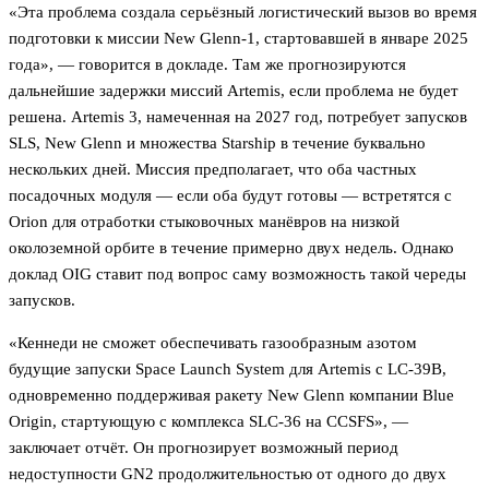
«Эта проблема создала серьёзный логистический вызов во время
подготовки к миссии New Glenn-1, стартовавшей в январе 2025
года», — говорится в докладе. Там же прогнозируются
дальнейшие задержки миссий Artemis, если проблема не будет
решена. Artemis 3, намеченная на 2027 год, потребует запусков
SLS, New Glenn и множества Starship в течение буквально
нескольких дней. Миссия предполагает, что оба частных
посадочных модуля — если оба будут готовы — встретятся с
Orion для отработки стыковочных манёвров на низкой
околоземной орбите в течение примерно двух недель. Однако
доклад OIG ставит под вопрос саму возможность такой череды
запусков.
«Кеннеди не сможет обеспечивать газообразным азотом
будущие запуски Space Launch System для Artemis с LC-39B,
одновременно поддерживая ракету New Glenn компании Blue
Origin, стартующую с комплекса SLC-36 на CCSFS», —
заключает отчёт. Он прогнозирует возможный период
недоступности GN2 продолжительностью от одного до двух