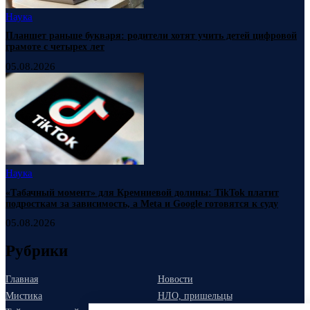
Наука
Планшет раньше букваря: родители хотят учить детей цифровой
грамоте с четырех лет
05.08.2026
Наука
«Табачный момент» для Кремниевой долины: TikTok платит
подросткам за зависимость, а Meta и Google готовятся к суду
05.08.2026
Рубрики
Главная
Новости
Мистика
НЛО, пришельцы