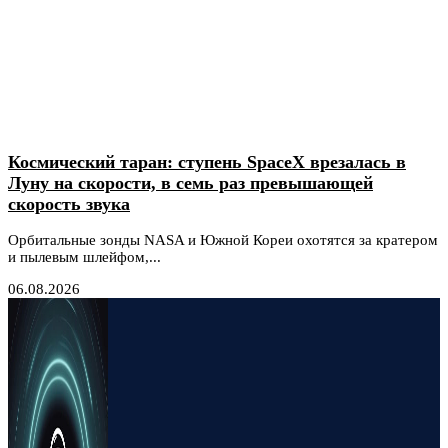
Космический таран: ступень SpaceX врезалась в
Луну на скорости, в семь раз превышающей
скорость звука
Орбитальные зонды NASA и Южной Кореи охотятся за кратером
и пылевым шлейфом,...
06.08.2026