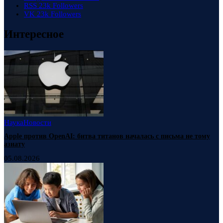
RSS
23k
Followers
VK
23k
Followers
Интересное
Наука
Новости
Apple против OpenAI: битва титанов началась с письма не тому
азиату
05.08.2026