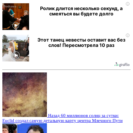
i
Ролик длится несколько секунд, а
смеяться вы будете долго
i
Этот танец невесты оставит вас без
слов! Пересмотрела 10 раз
Назад
60 миллионов солнц за сутки:
Euclid создал самую детальную карту центра Млечного Пути