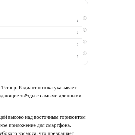
i
i
i
i
Тэтчер. Радиант потока указывает
е падающие звёзды с самыми длинными
ющей высоко над восточным горизонтом
ское приложение для смартфона.
убокого космоса, что превращает