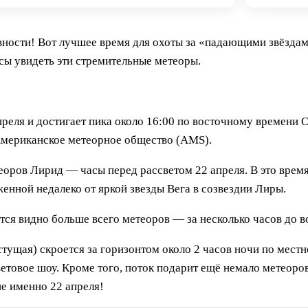
ости! Вот лучшее время для охоты за «падающими звёздами»
сы увидеть эти стремительные метеоры.
преля и достигает пика около 16:00 по восточному времени
Американское метеорное общество (AMS).
оров Лирид — часы перед рассветом 22 апреля. В это время
енной недалеко от яркой звезды Вега в созвездии Лиры.
тся видно больше всего метеоров — за несколько часов до в
стущая) скроется за горизонтом около 2 часов ночи по мест
ветовое шоу. Кроме того, поток подарит ещё немало метеоро
ие именно 22 апреля!