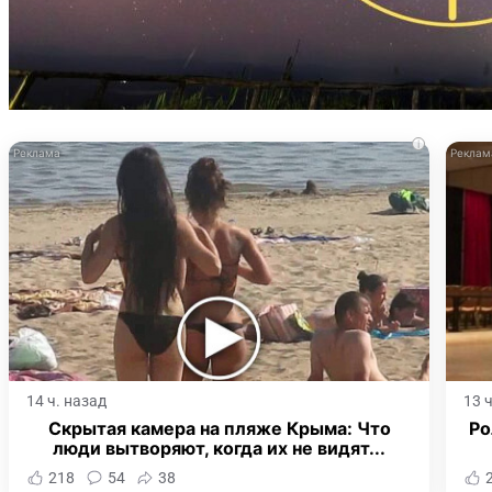
i
14 ч. назад
13 
Скрытая камера на пляже Крыма: Что
Ро
люди вытворяют, когда их не видят...
218
54
38