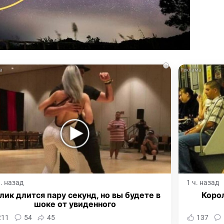
i
ч. назад
1 ч. назад
лик длится пару секунд, но вы будете в
Корол
шоке от увиденного
211
54
45
137