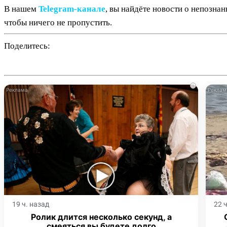
В нашем
Telegram‑канале
, вы найдёте новости о непозна
чтобы ничего не пропустить.
Поделитесь:
i
19 ч. назад
22 
Ролик длится несколько секунд, а
смеяться вы будете долго