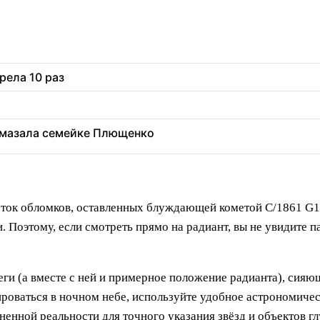
рела 10 раз
 вмазала семейке Плющенко
ток обломков, оставленных блуждающей кометой C/1861 G1 
и. Поэтому, если смотреть прямо на радиант, вы не увидит
еги (а вместе с ней и примерное положение радианта), сия
ироваться в ночном небе, используйте удобное астрономиче
нной реальности для точного указания звёзд и объектов гл