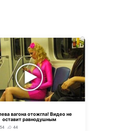
i
ева вагона отожгла! Видео не
оставит равнодушным
54
44