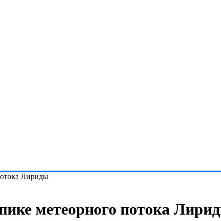
 потока Лириды
 пике метеорного потока Лири