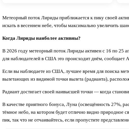
Метеорный поток Лириды приближается к пику своей активн
искать в весеннем небе, чтобы максимально увеличить шан
Когда Лириды наиболее активны?
В 2026 году метеорный поток Лириды активен с 16 по 25 а
для наблюдателей в США это происходит днём, сообщает 
Если вы наблюдаете из США, лучшее время для поиска мете
вылетающих из видимой точки вылета (радианта), располож
Радиант достигает своей наивысшей точки — когда станови
В качестве приятного бонуса, Луна (освещённость 27%, ра
тёмное небо, на котором будет отлично видно природное с
пик, так что не отчаивайтесь, если пропустите представлен