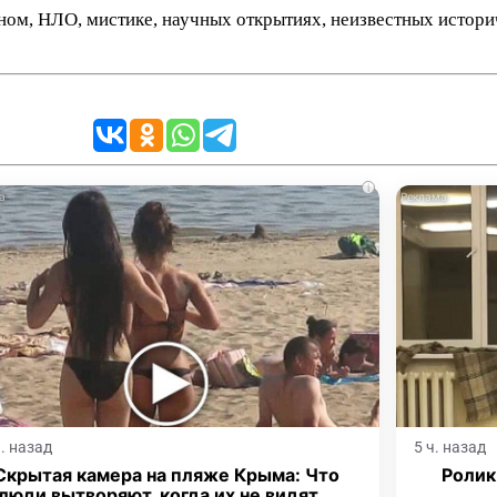
нном, НЛО, мистике, научных открытиях, неизвестных истор
i
ч. назад
5 ч. назад
Скрытая камера на пляже Крыма: Что
Ролик
люди вытворяют, когда их не видят...