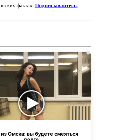
ических фактах.
Подписывайтесь
,
i
 из Омска: вы будете смеяться
долго