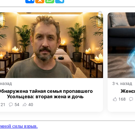
i
. назад
3 ч. назад
Обнаружена тайная семья пропавшего
Женск
Усольцева: вторая жена и дочь
168
121
54
40
омной силы взрыв.