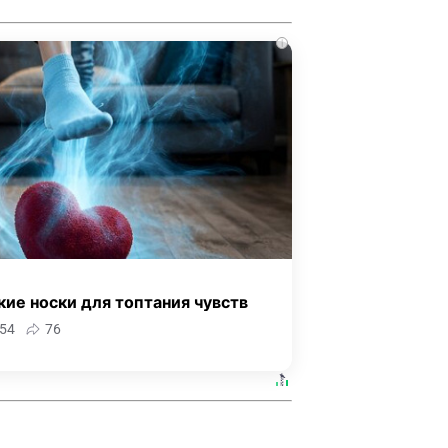
i
ие носки для топтания чувств
54
76