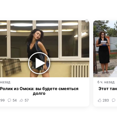
i
. назад
6 ч. назад
Ролик из Омска: вы будете смеяться
Этот тан
долго
299
54
57
283