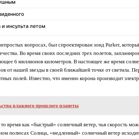
душным
увиденного
а и инсульта летом
 непростых вопросах, был спроектирован зонд Parker, котор
чества. Во время своих последних трех полетов, запланиров
ляющее 6 миллионов километров. В настоящее же время солн
в от нашей звезды в своей ближайшей точке от светила. П
тных полей. Известно, что именно корона производит элект
льства влажного прошлого планеты
о время как «быстрый» солнечный ветер, чья скорость може
ном полюсах Солнца, «медленный» солнечный ветер исходит 