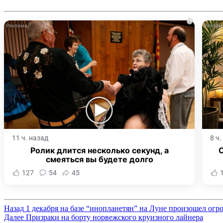
i
11 ч. назад
8 ч
Ролик длится несколько секунд, а
смеяться вы будете долго
127
54
45
Назад
1 декабря на базе “инопланетян” на Луне произошел огр
Далее
Призраки на борту норвежского круизного лайнера