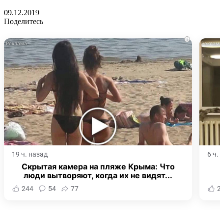
09.12.2019
Поделитесь
i
19 ч. назад
6 ч
Скрытая камера на пляже Крыма: Что
люди вытворяют, когда их не видят...
244
54
77