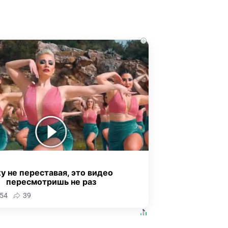
i
у не переставая, это видео
пересмотришь не раз
54
39