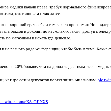
 мира медики качали права, требуя нормального финансирова
атили, как гопникам и так далее.
ала – хороший врач себя и сам как-то прокормит. Но подде
от ста баксов и доходят до нескольких тысяч, доступ к эле
ать по магазинам и искать где дешевле.
 и на разного рода конференции, чтобы быть в теме. Какие-
елено на 20% больше, чем на доплаты десяткам тысяч медико
ян, четыре сотни депутатов портят жизнь миллионам.
pic.tw
ic.twitter.com/eKSaOJIYXS