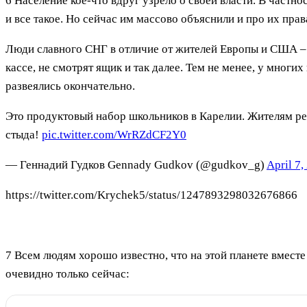
6 Население кое-что вдруг узрело о своей власти. В частн
и все такое. Но сейчас им массово объяснили и про их права
Люди славного СНГ в отличие от жителей Европы и США – л
кассе, не смотрят ящик и так далее. Тем не менее, у многи
развеялись окончательно.
Это продуктовый набор школьников в Карелии. Жителям респ
стыда!
pic.twitter.com/WrRZdCF2Y0
— Геннадий Гудков Gennady Gudkov (@gudkov_g)
April 7,
https://twitter.com/Krychek5/status/1247893298032676866
7 Всем людям хорошо известно, что на этой планете вместе
очевидно только сейчас: