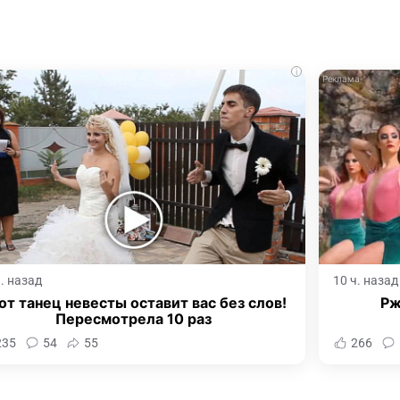
i
ч. назад
10 ч. назад
от танец невесты оставит вас без слов!
Рж
Пересмотрела 10 раз
235
54
55
266