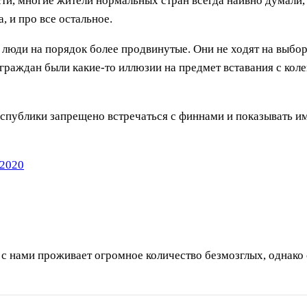
ости, многие жители нормальных стран всегда наивно думали,
, и про все остальное.
юди на порядок более продвинутые. Они не ходят на выборы
х граждан были какие-то иллюзии на предмет вставания с кол
ублики запрещено встречаться с финнами и показывать им эт
 2020
 с нами проживает огромное количество безмозглых, однако 