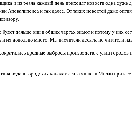
щика и из реала каждый день приходят новости одна хуже д
ики Апокалипсиса и так далее. От таких новостей даже опти
левизору.
о будет дальше они в общих чертах знают и потому у них ес
и их довольно много. Мы насчитали десять, но читатели нав
сократились вредные выбросы производств, с улиц городов 
нтина вода в городских каналах стала чище, в Милан прилет