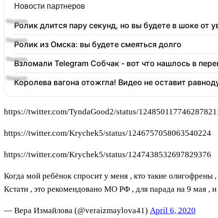
Новости партнеров
Ролик длится пару секунд, но вы будете в шоке от 
Ролик из Омска: вы будете смеяться долго
Взломали Telegram Собчак - вот что нашлось в пер
Королева вагона отожгла! Видео не оставит равно
https://twitter.com/TyndaGood2/status/124850117746287821
https://twitter.com/Krychek5/status/1246757058063540224
https://twitter.com/Krychek5/status/1247438532697829376
Когда мой ребёнок спросит у меня , кто такие олигофрены ,
Кстати , это рекомендовано МО РФ , для парада на 9 мая , и
— Вера Измайлова (@veraizmaylova41)
April 6, 2020