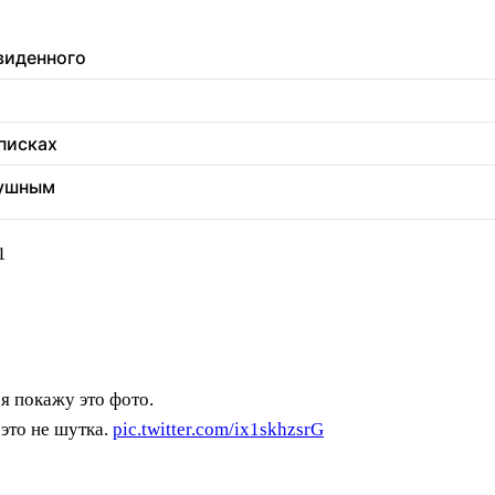
увиденного
еписках
душным
1
 я покажу это фото.
 это не шутка.
pic.twitter.com/ix1skhzsrG