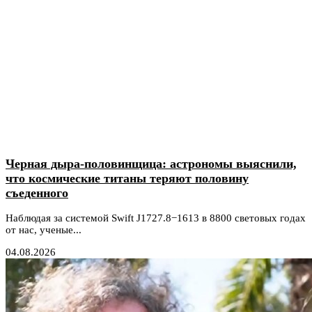
Черная дыра-половинщица: астрономы выяснили,
что космические титаны теряют половину
съеденного
Наблюдая за системой Swift J1727.8−1613 в 8800 световых годах
от нас, ученые...
04.08.2026