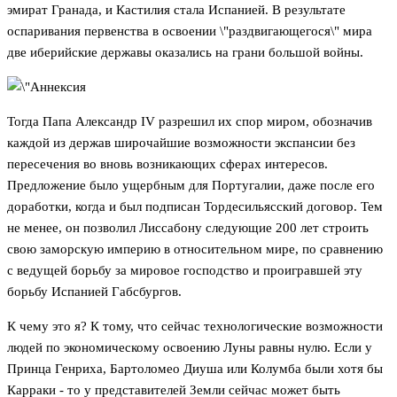
эмират Гранада, и Кастилия стала Испанией. В результате
оспаривания первенства в освоении \"раздвигающегося\" мира
две иберийские державы оказались на грани большой войны.
Тогда Папа Александр IV разрешил их спор миром, обозначив
каждой из держав широчайшие возможности экспансии без
пересечения во вновь возникающих сферах интересов.
Предложение было ущербным для Португалии, даже после его
доработки, когда и был подписан Тордесильясский договор. Тем
не менее, он позволил Лиссабону следующие 200 лет строить
свою заморскую империю в относительном мире, по сравнению
с ведущей борьбу за мировое господство и проигравшей эту
борьбу Испанией Габсбургов.
К чему это я? К тому, что сейчас технологические возможности
людей по экономическому освоению Луны равны нулю. Если у
Принца Генриха, Бартоломео Диуша или Колумба были хотя бы
Карраки - то у представителей Земли сейчас может быть