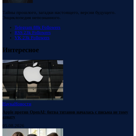
Тайны прошлого, загадки настоящего, версии будущего.
Энциклопедия непознанного.
Telegram
88k
Followers
RSS
23k
Followers
VK
23k
Followers
Интересное
Наука
Новости
Apple против OpenAI: битва титанов началась с письма не тому
азиату
05.08.2026