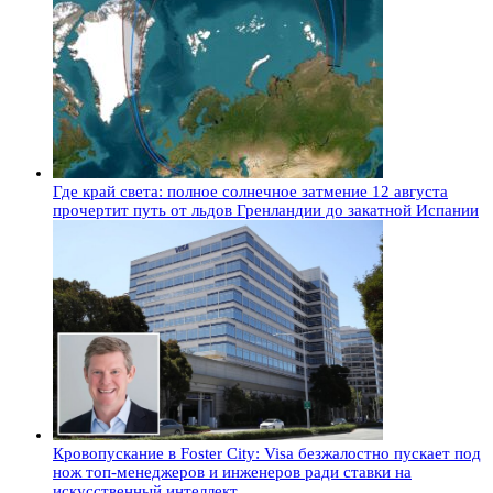
Где край света: полное солнечное затмение 12 августа
прочертит путь от льдов Гренландии до закатной Испании
Кровопускание в Foster City: Visa безжалостно пускает под
нож топ-менеджеров и инженеров ради ставки на
искусственный интеллект