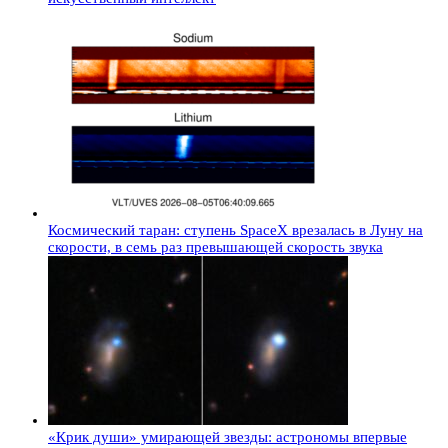
Космический таран: ступень SpaceX врезалась в Луну на
скорости, в семь раз превышающей скорость звука
«Крик души» умирающей звезды: астрономы впервые