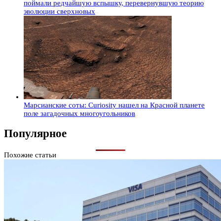
поймали редчайшую вспышку, перевернувшую теорию
эволюции сверхновых
Марсианские соты: Curiosity нашел на Красной планете
поле загадочных многоугольников
Популярное
Похожие статьи