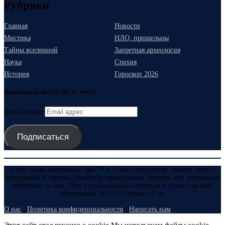
Рубрики
Главная
Новости
Мистика
НЛО, пришельцы
Тайны вселенной
Запретная археология
Наука
Стихия
История
Гороскоп 2026
Подписаться на блог по эл. почте
Email адрес
Подписаться
© Все права защищены. Все ™ и © всех продуктов, знаков, статей,
фотографий и прочих атрибутов принадлежат авторам или владельцам
лицензий на них. При использовании материалов ссылка на сайт
обязательна. © 2025 evmenov37.ru
О нас
Политика конфиденциальности
Написать нам
Этот сайт стал вкуснее с cookie Мы используем файлы cookie