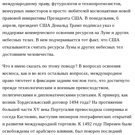
международному праву, футурологов и технопрогнозистов,
венчурных инвесторов и просто любителей космонавтики новой
правовой инициативы Президента США. В понедельник, 6
апреля, президент США Дональд Трамп подписал указ о
поддержке коммерческого освоения ресурсов на Луне и других
небесных телах. В нем подчеркивается тот факт, что США
отказываются считать ресурсы Луны и других небесных тел
достоянием человечества.
Что я имею сказать по этому поводу? В вопросах освоения
космоса, как и во всех остальных вопросах, международное
право тяготеет к фиксации задним числом того, что достигнуто
прежде технологическим и военным превосходством,
политическими и дипломатическими успехами. К примеру, как
возник Тордесильясский договор 1494 года? На протяжении
большей части XV века Португалия превосходила соперника и
соседа Кастилию, выступив пионером географических открытий
и развития международной торговли. К 1492 году Пиренеи были
освобождены от арабского влияния, был покорен последний