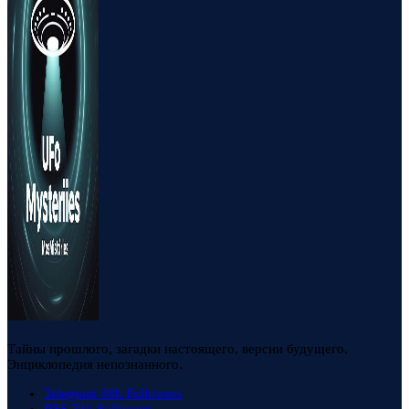
Тайны прошлого, загадки настоящего, версии будущего.
Энциклопедия непознанного.
Telegram
88k
Followers