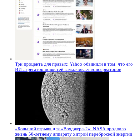
Три процента для правых: Yahoo обвинили в том, что его
ИИ-агрегатор новостей замалчивает консерваторов
«Большой взрыв» для «Вояджера-2»: NASA продлило
жизнь 50-летнему аппарату хитрой переброской энергии