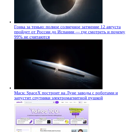
Гонка за тенью: полное солнечное затмение 12 августа
пройдет от России до Испании — где смотреть и почему
99% не считаются
Маск: SpaceX построит на Луне заводы с роботами и
запустит спутники электромагнитной пушкой