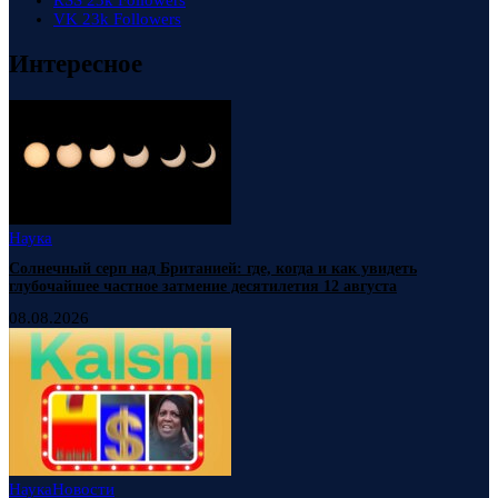
RSS
23k
Followers
VK
23k
Followers
Интересное
Наука
Солнечный серп над Британией: где, когда и как увидеть
глубочайшее частное затмение десятилетия 12 августа
08.08.2026
Наука
Новости