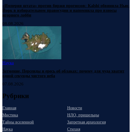
«Империя штата» против биржи прогнозов: Kalshi обвинила Нью-
Йорк в избирательном правосудии и напомнила про взносы
игорного лобби
08.08.2026
Наука
Затмение, Персеиды и ересь об облаках: почему для чуда хватит
одной секунды чистого неба
07.08.2026
Рубрики
Главная
Новости
Мистика
НЛО, пришельцы
Тайны вселенной
Запретная археология
Наука
Стихия