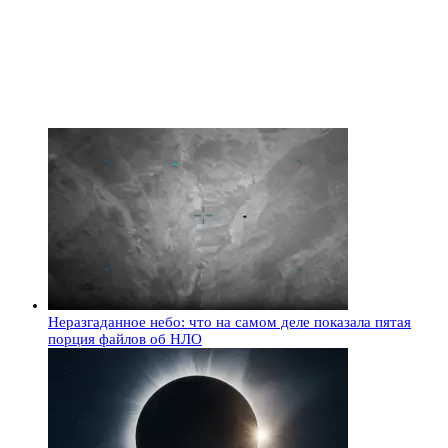
Неразгаданное небо: что на самом деле показала пятая
порция файлов об НЛО