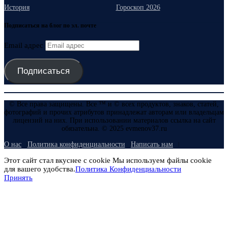
История
Гороскоп 2026
Подписаться на блог по эл. почте
Email адрес
Подписаться
© Все права защищены. Все ™ и © всех продуктов, знаков, статей,
фотографий и прочих атрибутов принадлежат авторам или владельцам
лицензий на них. При использовании материалов ссылка на сайт
обязательна. © 2025 evmenov37.ru
О нас
Политика конфиденциальности
Написать нам
Этот сайт стал вкуснее с cookie Мы используем файлы cookie
для вашего удобства.
Политика Конфиденциальности
Принять