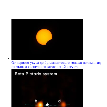
От первого укуса до бриллиантового кольца: полный гид
по этапам солнечного затмения 12 августа