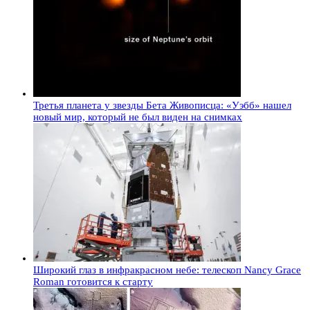
Третья планета у звезды Бета Живописца: «Уэбб» нашел
новый мир, который не был виден на снимках
Широкий глаз в инфракрасном небе: телескоп Nancy Grace
Roman готовится к старту