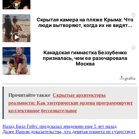
i
Скрытая камера на пляже Крыма: Что
люди вытворяют, когда их не видят...
i
Канадская гимнастка Беззубенко
призналась, чем ее разочаровала
Москва
Прочитайте также
Скрытые архитекторы
реальности: Как эзотерические ордена программируют
коллективное бессознательное
Назад
Билл Гейтс предсказал эпидемию еще 5 лет назад
Далее
Нашли доказательства, что девятая планета не существует