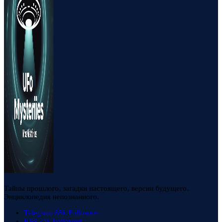
Тайны прошлого, загадки настоящего, версии будущего.
Энциклопедия непознанного.
Telegram
88k
Followers
RSS
23k
Followers