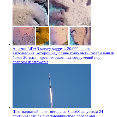
Amazon LiDAR survey suggests 20,000 ancient
earАмазония, которой не должно было быть: лазеры нашли
более 20 тысяч древних земляных сооружений под
пологом лесаthworks
Шестнадцатый полет ветерана: SpaceX запустила 24
спутника Starlink с калифорнийского побережья