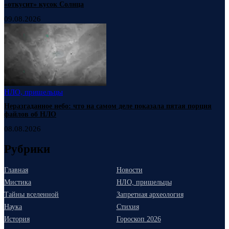
«откусит» кусок Солнца
09.08.2026
НЛО, пришельцы
Неразгаданное небо: что на самом деле показала пятая порция
файлов об НЛО
08.08.2026
Рубрики
Главная
Новости
Мистика
НЛО, пришельцы
Тайны вселенной
Запретная археология
Наука
Стихия
История
Гороскоп 2026