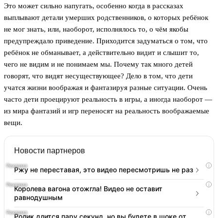
Это может сильно напугать, особенно когда в рассказах
выплывают детали умерших родственников, о которых ребёнок
не мог знать, или, наоборот, исполнялось то, о чём якобы
предупреждало приведение. Приходится задуматься о том, что
ребёнок не обманывает, а действительно видит и слышит то,
чего не видим и не понимаем мы. Почему так много детей
говорят, что видят несуществующее? Дело в том, что дети
учатся жизни воображая и фантазируя разные ситуации. Очень
часто дети проецируют реальность в игры, а иногда наоборот —
из мира фантазий и игр переносят на реальность воображаемые
вещи.
Новости партнеров
i
Ржу не переставая, это видео пересмотришь не раз
i
Королева вагона отожгла! Видео не оставит
равнодушным
i
Ролик длится пару секунд, но вы будете в шоке от