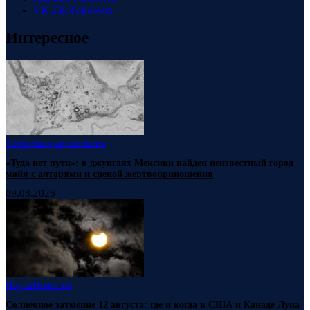
VK
23k
Followers
Интересное
Запретная археология
«Туда нет пути»: в джунглях Мексики найден неизвестный город
майя с алтарями и сценой жертвоприношения
09.08.2026
Наука
Новости
Солнечное затмение 12 августа: где и когда в США и Канаде Луна