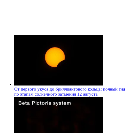
От первого укуса до бриллиантового кольца: полный гид
по этапам солнечного затмения 12 августа