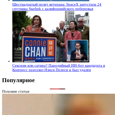
Шестнадцатый полет ветерана: SpaceX запустила 24
спутника Starlink с калифорнийского побережья
Сексизм или сатира? Пародийный ИИ-бот кандидата в
Конгресс разозлил Нэнси Пелоси и был удален
Популярное
Похожие статьи