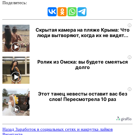
Поделитесь:
i
Скрытая камера на пляже Крыма: Что
люди вытворяют, когда их не видят...
i
Ролик из Омска: вы будете смеяться
долго
i
Этот танец невесты оставит вас без
слов! Пересмотрела 10 раз
Назад
Заработок в социальных сетях и накрутка лайков
Вконтакте