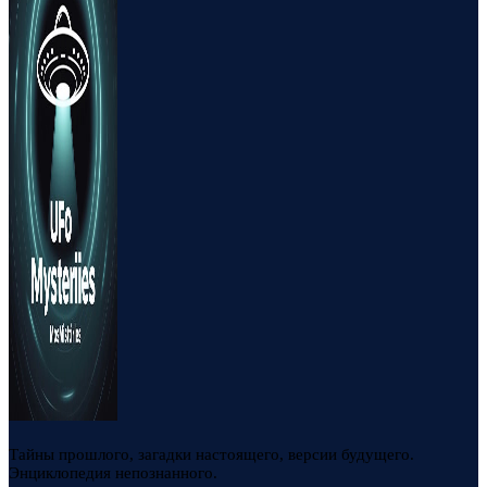
Тайны прошлого, загадки настоящего, версии будущего.
Энциклопедия непознанного.