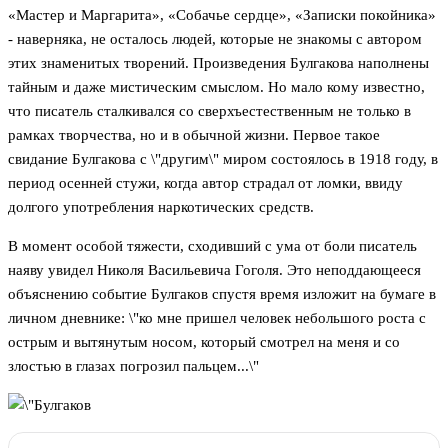
«Мастер и Маргарита», «Собачье сердце», «Записки покойника»
- наверняка, не осталось людей, которые не знакомы с автором
этих знаменитых творений. Произведения Булгакова наполнены
тайным и даже мистическим смыслом. Но мало кому известно,
что писатель сталкивался со сверхъестественным не только в
рамках творчества, но и в обычной жизни. Первое такое
свидание Булгакова с \"другим\" миром состоялось в 1918 году, в
период осенней стужи, когда автор страдал от ломки, ввиду
долгого употребления наркотических средств.
В момент особой тяжести, сходивший с ума от боли писатель
наяву увидел Николя Васильевича Гоголя. Это неподдающееся
объяснению событие Булгаков спустя время изложит на бумаге в
личном дневнике: \"ко мне пришел человек небольшого роста с
острым и вытянутым носом, который смотрел на меня и со
злостью в глазах погрозил пальцем...\"