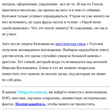
актеров, оформление, украшения - все не то. И как-то Гоголь
приснился писателю, где кричал на него и в чем-то обвинял.
Булгаков только успевал оправдываться. Утром он уже ничего не
мог вспомнить, но одна фраза засела в голове: «Укрой меня
своей шинелью». Что это могло значить? К сожалению, он так и
не узнал.
Зато после смерти Булгакова их
мистическая связь
с Гоголем
получила неожиданное воплощение. Выбирая надгробную плиту
для писателя, его вдова случайно увидела большой камень с
крестом. Тот самый, который когда-то возвышался над могилой
Николая Васильевича. Елена в тот же момент попросила
поместить этот камень на могилу мужа, под которым он лежит
по сей день.
В нашем
Telegram‑канале
, вы найдёте новости о непознанном,
НЛО, мистике, научных открытиях, неизвестных исторических
фактах.
Подписывайтесь
, чтобы ничего не пропустить.