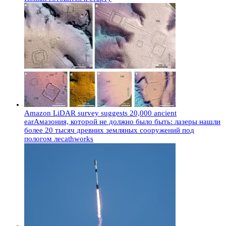
Amazon LiDAR survey suggests 20,000 ancient
earАмазония, которой не должно было быть: лазеры нашли
более 20 тысяч древних земляных сооружений под
пологом лесаthworks