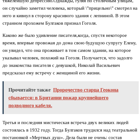
тяжелейшую депрессию.Однажды, гуляя по столичным улицам,
он случайно заметил человека, который \"прицельно\" смотрел на
него и кивнул в сторону красивого здания с лепниной. В этом
странном прохожем Булгаков признал Гоголя.
Каково же было удивление писателя,когда, спустя некоторое
время, впервые провожая до дома свою будущую супругу Елену,
он увидел, что она проживает в том самом здании, на которое
указывал человек, похожий на Гоголя. Получается, что задолго
до знакомства писателя с девушкой, Николай Васильевич
предсказал ему встречу с женщиной его жизни.
Прочитайте также
Пророчество старца Геокона
сбывается: в Британии пожар крупнейшего
подводного кабеля.
Третья и последняя мистическая встреча двух великих людей
состоялась в 1932 году. Тогда Булгаков трудился над театральной
постановкой «Мертвых душ». Дела были не очень: состав