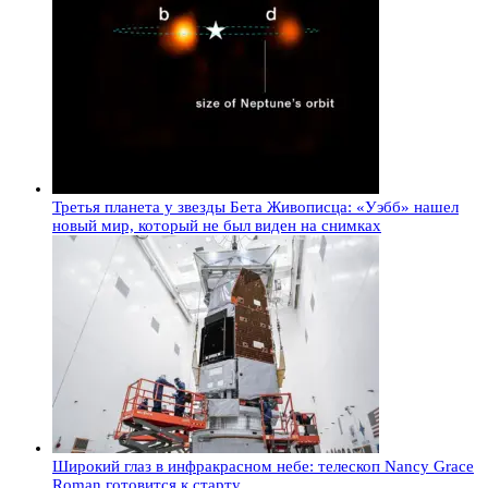
Третья планета у звезды Бета Живописца: «Уэбб» нашел
новый мир, который не был виден на снимках
Широкий глаз в инфракрасном небе: телескоп Nancy Grace
Roman готовится к старту