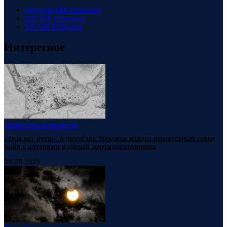
Telegram
88k
Followers
RSS
23k
Followers
VK
23k
Followers
Интересное
Запретная археология
«Туда нет пути»: в джунглях Мексики найден неизвестный город
майя с алтарями и сценой жертвоприношения
09.08.2026