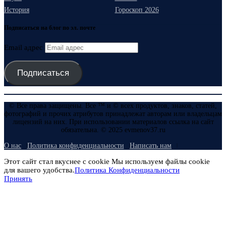
История
Гороскоп 2026
Подписаться на блог по эл. почте
Email адрес
Подписаться
© Все права защищены. Все ™ и © всех продуктов, знаков, статей,
фотографий и прочих атрибутов принадлежат авторам или владельцам
лицензий на них. При использовании материалов ссылка на сайт
обязательна. © 2025 evmenov37.ru
О нас
Политика конфиденциальности
Написать нам
Этот сайт стал вкуснее с cookie Мы используем файлы cookie
для вашего удобства.
Политика Конфиденциальности
Принять