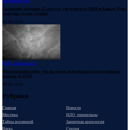
Наука
Новости
Солнечное затмение 12 августа: где и когда в США и Канаде Луна
«откусит» кусок Солнца
09.08.2026
НЛО, пришельцы
Неразгаданное небо: что на самом деле показала пятая порция
файлов об НЛО
08.08.2026
Рубрики
Главная
Новости
Мистика
НЛО, пришельцы
Тайны вселенной
Запретная археология
Наука
Стихия