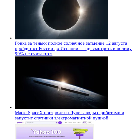
Гонка за тенью: полное солнечное затмение 12 августа
пройдет от России до Испании — где смотреть и почему
99% не считаются
Маск: SpaceX построит на Луне заводы с роботами и
запустит спутники электромагнитной пушкой