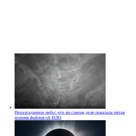
Неразгаданное небо: что на самом деле показала пятая
порция файлов об НЛО