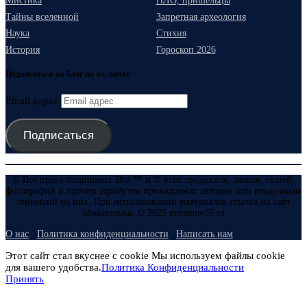
Мистика
НЛО, пришельцы
Тайны вселенной
Запретная археология
Наука
Стихия
История
Гороскоп 2026
Подписаться на блог по эл. почте
Email адрес
Подписаться
© Все права защищены. Все ™ и © всех продуктов, знаков, статей,
фотографий и прочих атрибутов принадлежат авторам или владельцам
лицензий на них. При использовании материалов ссылка на сайт
обязательна. © 2025 evmenov37.ru
О нас
Политика конфиденциальности
Написать нам
Этот сайт стал вкуснее с cookie Мы используем файлы cookie
для вашего удобства.
Политика Конфиденциальности
Принять