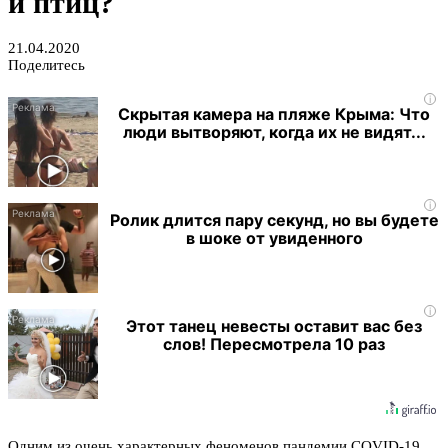
и птиц?
21.04.2020
Поделитесь
i
Скрытая камера на пляже Крыма: Что
люди вытворяют, когда их не видят...
i
Ролик длится пару секунд, но вы будете
в шоке от увиденного
i
Этот танец невесты оставит вас без
слов! Пересмотрела 10 раз
Одним из очень характерных феноменов пандемии COVID-19