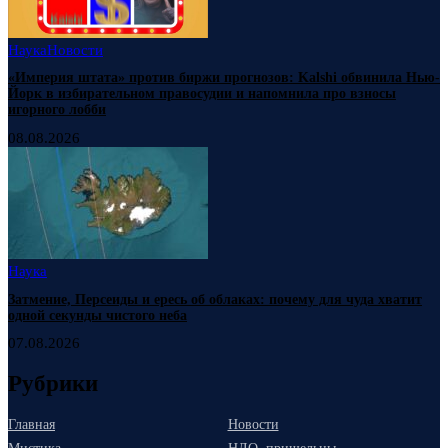
Наука
Новости
«Империя штата» против биржи прогнозов: Kalshi обвинила Нью-
Йорк в избирательном правосудии и напомнила про взносы
игорного лобби
08.08.2026
Наука
Затмение, Персеиды и ересь об облаках: почему для чуда хватит
одной секунды чистого неба
07.08.2026
Рубрики
Главная
Новости