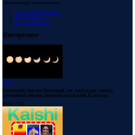
Энциклопедия непознанного.
Telegram
88k
Followers
RSS
23k
Followers
VK
23k
Followers
Интересное
Наука
Солнечный серп над Британией: где, когда и как увидеть
глубочайшее частное затмение десятилетия 12 августа
08.08.2026