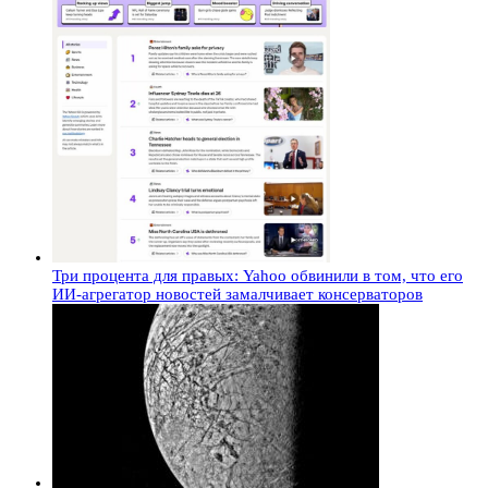
Три процента для правых: Yahoo обвинили в том, что его
ИИ-агрегатор новостей замалчивает консерваторов