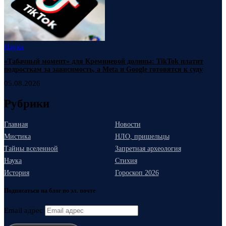
Наука
«Табачный момент» для Кремниевой долины: TikTok платит
подросткам за зависимость, а Meta и Google готовятся к суду
05.08.2026
Рубрики
Главная
Новости
Мистика
НЛО, пришельцы
Тайны вселенной
Запретная археология
Наука
Стихия
История
Гороскоп 2026
Подписаться на блог по эл. почте
Email адрес