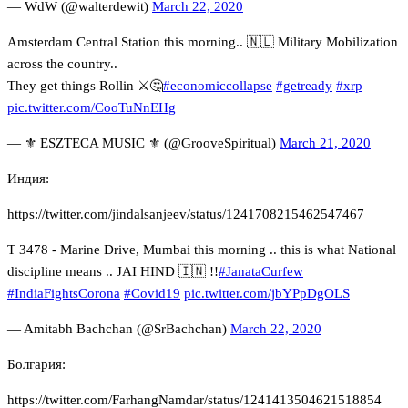
— WdW (@walterdewit)
March 22, 2020
Amsterdam Central Station this morning.. 🇳🇱 Military Mobilization
across the country..
They get things Rollin ⚔️🤔
#economiccollapse
#getready
#xrp
pic.twitter.com/CooTuNnEHg
— ⚜️ ESZTECA MUSIC ⚜️ (@GrooveSpiritual)
March 21, 2020
Индия:
https://twitter.com/jindalsanjeev/status/1241708215462547467
T 3478 - Marine Drive, Mumbai this morning .. this is what National
discipline means .. JAI HIND 🇮🇳 !!
#JanataCurfew
#IndiaFightsCorona
#Covid19
pic.twitter.com/jbYPpDgOLS
— Amitabh Bachchan (@SrBachchan)
March 22, 2020
Болгария:
https://twitter.com/FarhangNamdar/status/1241413504621518854