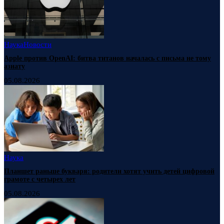
Наука
Новости
Apple против OpenAI: битва титанов началась с письма не тому
азиату
05.08.2026
Наука
Планшет раньше букваря: родители хотят учить детей цифровой
грамоте с четырех лет
05.08.2026