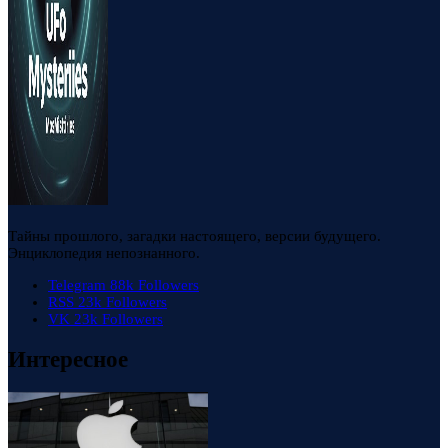
Тайны прошлого, загадки настоящего, версии будущего.
Энциклопедия непознанного.
Telegram
88k
Followers
RSS
23k
Followers
VK
23k
Followers
Интересное