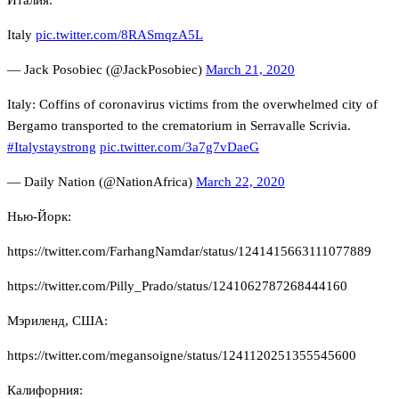
Италия:
Italy
pic.twitter.com/8RASmqzA5L
— Jack Posobiec (@JackPosobiec)
March 21, 2020
Italy: Coffins of coronavirus victims from the overwhelmed city of
Bergamo transported to the crematorium in Serravalle Scrivia.
#Italystaystrong
pic.twitter.com/3a7g7vDaeG
— Daily Nation (@NationAfrica)
March 22, 2020
Нью-Йорк:
https://twitter.com/FarhangNamdar/status/1241415663111077889
https://twitter.com/Pilly_Prado/status/1241062787268444160
Мэриленд, США:
https://twitter.com/megansoigne/status/1241120251355545600
Калифорния: