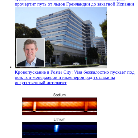
прочертит путь от льдов Гренландии до закатной Испании
Кровопускание в Foster City: Visa безжалостно пускает под
нож топ-менеджеров и инженеров ради ставки на
искусственный интеллект