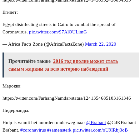
https://twitter.com/FarhangNamdar/status/1241438932430094339
Египет:
Egypt disinfecting streets in Cairo to combat the spread of
Coronavirus.
pic.twitter.com/97AlOULimG
— Africa Facts Zone (@AfricaFactsZone)
March 22, 2020
Прочитайте также
2016 год вполне может стать
самым жарким за всю историю наблюдений
Марокко:
https://twitter.com/FarhangNamdar/status/1241354685103161346
Нидерланды:
Hulp is vanuit het noorden onderweg naar
@Brabant
@CdKBrabant
Brabant.
#coronavirus
#samensterk
pic.twitter.com/oU9IRbj3oB