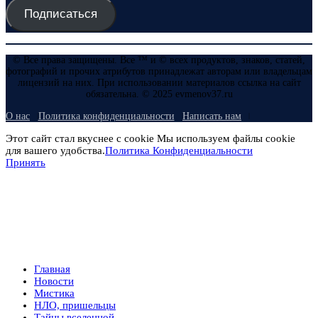
Подписаться
© Все права защищены. Все ™ и © всех продуктов, знаков, статей,
фотографий и прочих атрибутов принадлежат авторам или владельцам
лицензий на них. При использовании материалов ссылка на сайт
обязательна. © 2025 evmenov37.ru
О нас
Политика конфиденциальности
Написать нам
Этот сайт стал вкуснее с cookie Мы используем файлы cookie
для вашего удобства.
Политика Конфиденциальности
Принять
Главная
Новости
Мистика
НЛО, пришельцы
Тайны вселенной