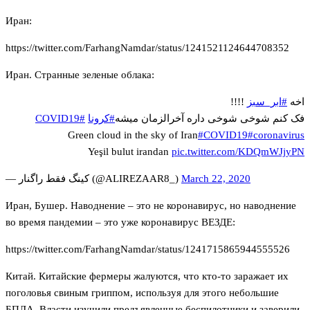
Иран:
https://twitter.com/FarhangNamdar/status/1241521124644708352
Иран. Странные зеленые облака:
!!!!
#ابر_سبز
اخه
#COVID19
#کرونا
فک کنم شوخی شوخی داره آخرالزمان میشه
Green cloud in the sky of Iran
#COVID19
#coronavirus
Yeşil bulut irandan
pic.twitter.com/KDQmWJjyPN
— کینگ فقط راگنار (@ALIREZAAR8_)
March 22, 2020
Иран, Бушер. Наводнение – это не коронавирус, но наводнение
во время пандемии – это уже коронавирус ВЕЗДЕ:
https://twitter.com/FarhangNamdar/status/1241715865944555526
Китай. Китайские фермеры жалуются, что кто-то заражает их
поголовья свиным гриппом, используя для этого небольшие
БПЛА. Власти изучили предъявленные беспилотники и заверили