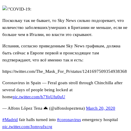
Поскольку так не бывает, то Sky News сильно подозревает, что
количество заболевших/умерших в Британии не меньше, если не
больше чем в Италии, но власти это скрывают.
Испания, согласно приведенным Sky News графикам, должна
быть сейчас в Европе первой и происходящее там
подтверждают, что всё именно так и есть:
https://twitter.com/The_Mask_For_Pr/status/1241697509354938368
Coronavirus in Spain — Feral goats stroll through Chinchilla after
several days of people being locked at
home
pic.twitter.com/h7YoUfu0uU
— Alfons López Tena 🦇 (@alfonslopeztena)
March 20, 2020
#Madrid
fair halls turned into
#coronavirus
emergency hospital
pic.twitter.com/Jomvufxcrg