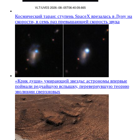
Космический таран: ступень SpaceX врезалась в Луну на
скорости, в семь раз превышающей скорость звука
«Крик души» умирающей звезды: астрономы впервые
поймали редчайшую вспышку, перевернувшую теорию
эволюции сверхновых