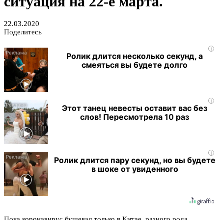
ситуация на 22-е марта.
22.03.2020
Поделитесь
i
Ролик длится несколько секунд, а
смеяться вы будете долго
i
Этот танец невесты оставит вас без
слов! Пересмотрела 10 раз
i
Ролик длится пару секунд, но вы будете
в шоке от увиденного
Пока коронавирус бушевал только в Китае, разного рода