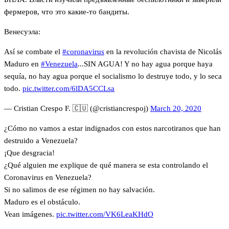
фермеров, что это какие-то бандиты.
Венесуэла:
Así se combate el
#coronavirus
en la revolución chavista de Nicolás
Maduro en
#Venezuela
...SIN AGUA! Y no hay agua porque haya
sequía, no hay agua porque el socialismo lo destruye todo, y lo seca
todo.
pic.twitter.com/6lDA5CCLsa
— Cristian Crespo F. 🇨🇺 (@cristiancrespoj)
March 20, 2020
¿Cómo no vamos a estar indignados con estos narcotiranos que han
destruido a Venezuela?
¡Que desgracia!
¿Qué alguien me explique de qué manera se esta controlando el
Coronavirus en Venezuela?
Si no salimos de ese régimen no hay salvación.
Maduro es el obstáculo.
Vean imágenes.
pic.twitter.com/VK6LeaKHdO