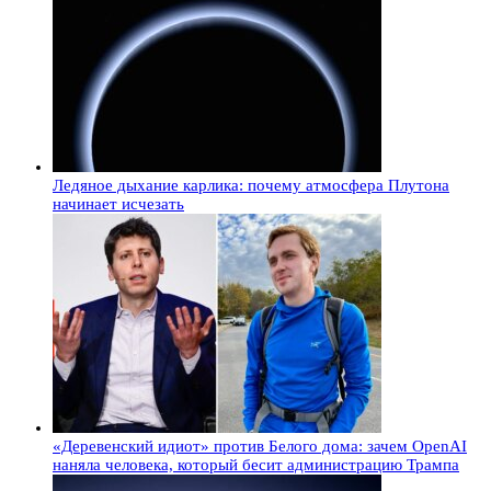
Ледяное дыхание карлика: почему атмосфера Плутона
начинает исчезать
«Деревенский идиот» против Белого дома: зачем OpenAI
наняла человека, который бесит администрацию Трампа