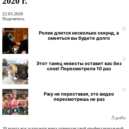
2020 г.
22.03.2020
Поделитесь
i
Ролик длится несколько секунд, а
смеяться вы будете долго
i
Этот танец невесты оставит вас без
слов! Пересмотрела 10 раз
i
Ржу не переставая, это видео
пересмотришь не раз
20 марта все астрологи мира отмечали свой профессиональный