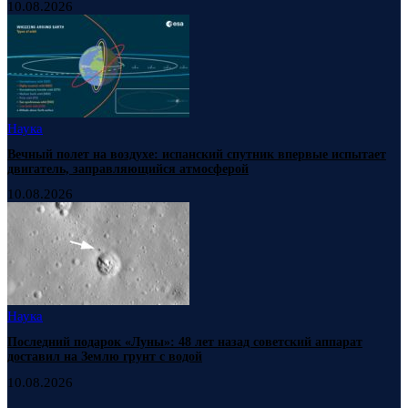
10.08.2026
Наука
Вечный полет на воздухе: испанский спутник впервые испытает
двигатель, заправляющийся атмосферой
10.08.2026
Наука
Последний подарок «Луны»: 48 лет назад советский аппарат
доставил на Землю грунт с водой
10.08.2026