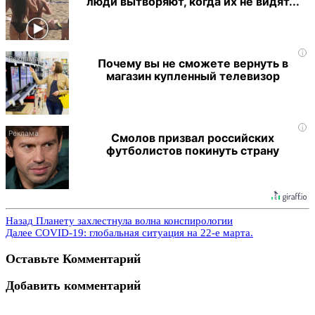
люди вытворяют, когда их не видят...
i
Почему вы не сможете вернуть в
магазин купленный телевизор
i
Смолов призвал российских
футболистов покинуть страну
Назад
Планету захлестнула волна конспирологии
Далее
COVID-19: глобальная ситуация на 22-е марта.
Оставьте Комментарий
Добавить комментарий