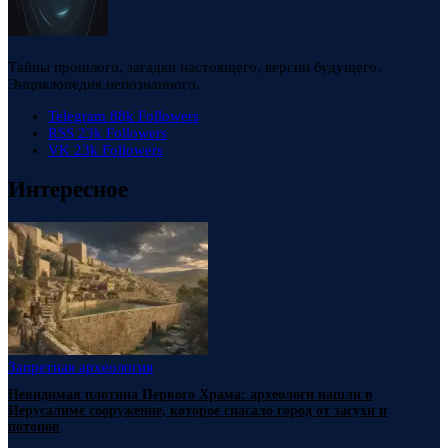
Тайны прошлого, загадки настоящего, версии будущего.
Энциклопедия непознанного.
Telegram
88k
Followers
RSS
23k
Followers
VK
23k
Followers
Интересное
Запретная археология
Невидимая плотина Первого Храма: археологи нашли в
Иерусалиме сооружение, которое спасало город от засухи и
потопов