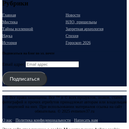
Рубрики
Главная
Новости
Мистика
НЛО, пришельцы
Тайны вселенной
Запретная археология
Наука
Стихия
История
Гороскоп 2026
Подписаться на блог по эл. почте
Email адрес
Подписаться
© Все права защищены. Все ™ и © всех продуктов, знаков, статей,
фотографий и прочих атрибутов принадлежат авторам или владельцам
лицензий на них. При использовании материалов ссылка на сайт
обязательна. © 2025 evmenov37.ru
О нас
Политика конфиденциальности
Написать нам