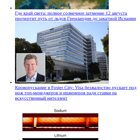
Где край света: полное солнечное затмение 12 августа
прочертит путь от льдов Гренландии до закатной Испании
Кровопускание в Foster City: Visa безжалостно пускает под
нож топ-менеджеров и инженеров ради ставки на
искусственный интеллект