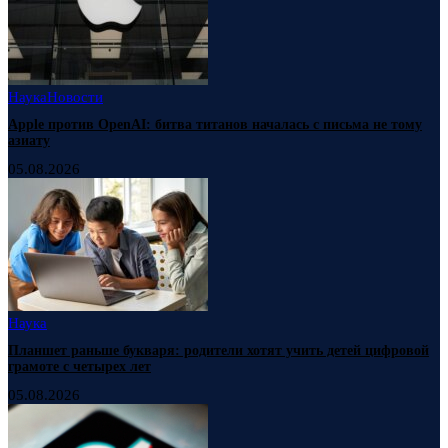
Наука
Новости
Apple против OpenAI: битва титанов началась с письма не тому
азиату
05.08.2026
Наука
Планшет раньше букваря: родители хотят учить детей цифровой
грамоте с четырех лет
05.08.2026