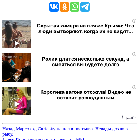
i
Скрытая камера на пляже Крыма: Что
люди вытворяют, когда их не видят...
i
Ролик длится несколько секунд, а
смеяться вы будете долго
i
Королева вагона отожгла! Видео не
оставит равнодушным
Назад
Марсоход Curiosity нашел в пустынях Невады дохлую
рыбу.
Далее
Инопланетяне наведались на МКС