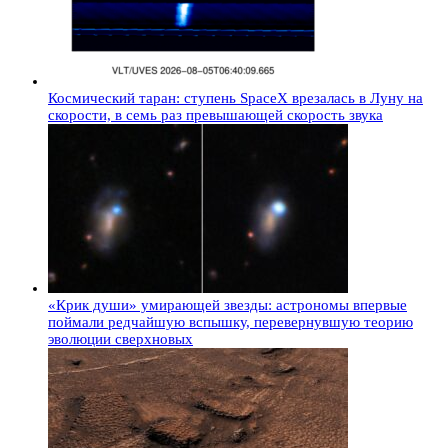
Космический таран: ступень SpaceX врезалась в Луну на
скорости, в семь раз превышающей скорость звука
«Крик души» умирающей звезды: астрономы впервые
поймали редчайшую вспышку, перевернувшую теорию
эволюции сверхновых