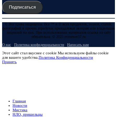
Подписаться
© Все права защищены. Все ™ и © всех продуктов, знаков, статей,
фотографий и прочих атрибутов принадлежат авторам или владельцам
лицензий на них. При использовании материалов ссылка на сайт
обязательна. © 2025 evmenov37.ru
О нас
Политика конфиденциальности
Написать нам
Этот сайт стал вкуснее с cookie Мы используем файлы cookie
для вашего удобства.
Политика Конфиденциальности
Принять
Главная
Новости
Мистика
НЛО, пришельцы