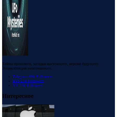
Тайны прошлого, загадки настоящего, версии будущего.
Энциклопедия непознанного.
Telegram
88k
Followers
RSS
23k
Followers
VK
23k
Followers
Интересное