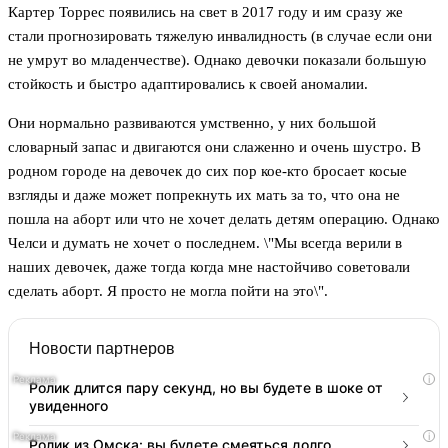
Картер Торрес появились на свет в 2017 году и им сразу же
стали прогнозировать тяжелую инвалидность (в случае если они
не умрут во младенчестве). Однако девочки показали большую
стойкость и быстро адаптировались к своей аномалии.
Они нормально развиваются умственно, у них большой
словарный запас и двигаются они слаженно и очень шустро. В
родном городе на девочек до сих пор кое-кто бросает косые
взгляды и даже может попрекнуть их мать за то, что она не
пошла на аборт или что не хочет делать детям операцию. Однако
Челси и думать не хочет о последнем. \"Мы всегда верили в
наших девочек, даже тогда когда мне настойчиво советовали
сделать аборт. Я просто не могла пойти на это\".
Новости партнеров
i
Ролик длится пару секунд, но вы будете в шоке от
увиденного
i
Ролик из Омска: вы будете смеяться долго