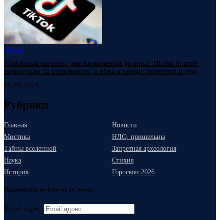
Наука
«Табачный момент» для Кремниевой долины: TikTok платит
подросткам за зависимость, а Meta и Google готовятся к суду
05.08.2026
Рубрики
Главная
Новости
Мистика
НЛО, пришельцы
Тайны вселенной
Запретная археология
Наука
Стихия
История
Гороскоп 2026
Подписаться на блог по эл. почте
Email адрес