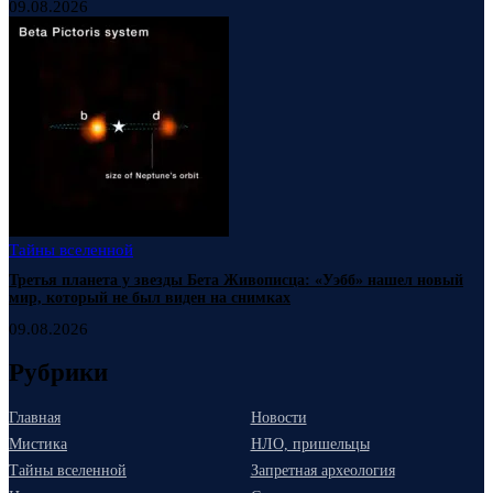
09.08.2026
Тайны вселенной
Третья планета у звезды Бета Живописца: «Уэбб» нашел новый
мир, который не был виден на снимках
09.08.2026
Рубрики
Главная
Новости
Мистика
НЛО, пришельцы
Тайны вселенной
Запретная археология