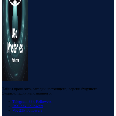
Тайны прошлого, загадки настоящего, версии будущего.
Энциклопедия непознанного.
Telegram
88k
Followers
RSS
23k
Followers
VK
23k
Followers