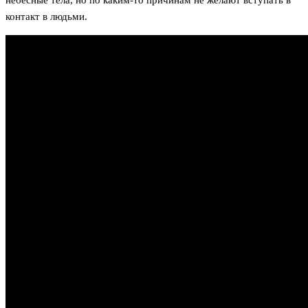
небесные тела, но по каким-то причинам не желают вступать в
контакт в людьми.