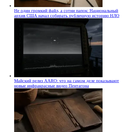
Не один громкий файл, а сотни папок: Национальный
архив США начал собирать публичную историю НЛО
Майский релиз AARO: что на самом деле показывают
новые инфракрасные видео Пентагона