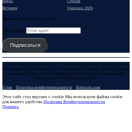
Наука
Стихия
История
Гороскоп 2026
Подписаться на блог по эл. почте
Email адрес
Подписаться
© Все права защищены. Все ™ и © всех продуктов, знаков, статей,
фотографий и прочих атрибутов принадлежат авторам или владельцам
лицензий на них. При использовании материалов ссылка на сайт
обязательна. © 2025 evmenov37.ru
О нас
Политика конфиденциальности
Написать нам
Этот сайт стал вкуснее с cookie Мы используем файлы cookie
для вашего удобства.
Политика Конфиденциальности
Принять