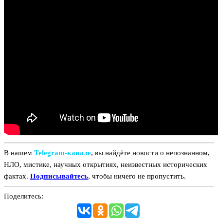
В нашем
Telegram‑канале
, вы найдёте новости о непознанном,
НЛО, мистике, научных открытиях, неизвестных исторических
фактах.
Подписывайтесь
, чтобы ничего не пропустить.
Поделитесь: