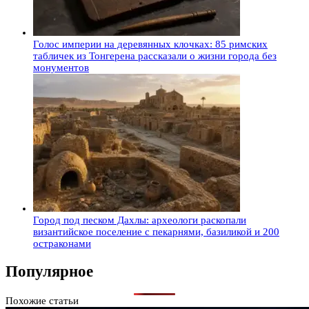
Голос империи на деревянных клочках: 85 римских
табличек из Тонгерена рассказали о жизни города без
монументов
Город под песком Дахлы: археологи раскопали
византийское поселение с пекарнями, базиликой и 200
остраконами
Популярное
Похожие статьи