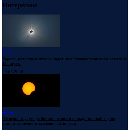
Интересное
Наука
Корона, которую никто не видел: что покажет солнечное затмение
12 августа
09.08.2026
Наука
От первого укуса до бриллиантового кольца: полный гид по
этапам солнечного затмения 12 августа