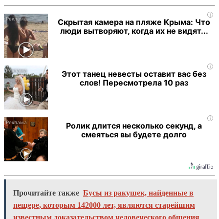
i
Скрытая камера на пляже Крыма: Что
люди вытворяют, когда их не видят...
i
Этот танец невесты оставит вас без
слов! Пересмотрела 10 раз
i
Ролик длится несколько секунд, а
смеяться вы будете долго
Прочитайте также
Бусы из ракушек, найденные в
пещере, которым 142000 лет, являются старейшим
известным доказательством человеческого общения