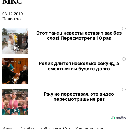
МКС
03.12.2019
Поделитесь
i
Этот танец невесты оставит вас без
слов! Пересмотрела 10 раз
i
Ролик длится несколько секунд, а
смеяться вы будете долго
i
Ржу не переставая, это видео
пересмотришь не раз
Известный тайваньский уфолог Скотт Уоринг привел