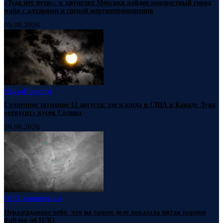
«Туда нет пути»: в джунглях Мексики найден неизвестный город
майя с алтарями и сценой жертвоприношения
09.08.2026
Наука
Новости
Солнечное затмение 12 августа: где и когда в США и Канаде Луна
«откусит» кусок Солнца
09.08.2026
НЛО, пришельцы
Неразгаданное небо: что на самом деле показала пятая порция
файлов об НЛО