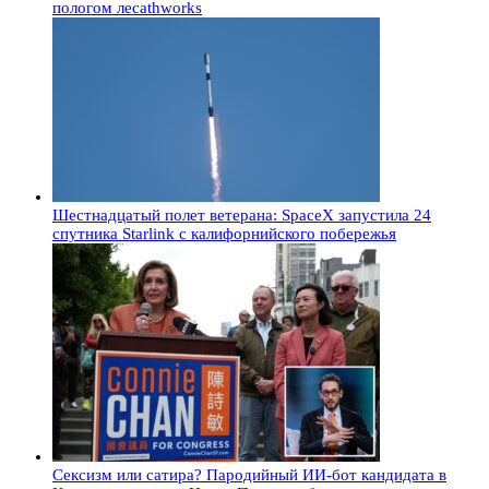
пологом лесаthworks
Шестнадцатый полет ветерана: SpaceX запустила 24
спутника Starlink с калифорнийского побережья
Сексизм или сатира? Пародийный ИИ-бот кандидата в