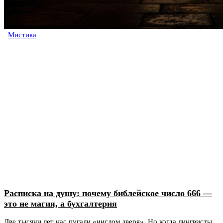
Мистика
Расписка на душу: почему библейское число 666 —
это не магия, а бухгалтерия
Две тысячи лет нас пугали «числом зверя». Но когда лингвисты