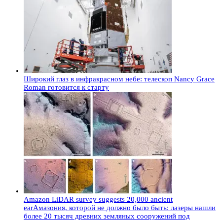
Широкий глаз в инфракрасном небе: телескоп Nancy Grace
Roman готовится к старту
Amazon LiDAR survey suggests 20,000 ancient
earАмазония, которой не должно было быть: лазеры нашли
более 20 тысяч древних земляных сооружений под