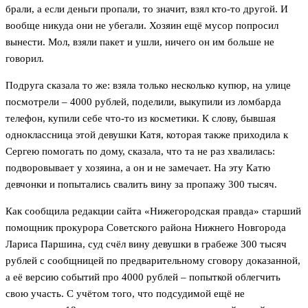
брали, а если деньги пропали, то значит, взял кто-то другой. И
вообще никуда они не убегали. Хозяин ещё мусор попросил
вынести. Мол, взяли пакет и ушли, ничего он им больше не
говорил.
Подруга сказала то же: взяла только несколько купюр, на улице
посмотрели – 4000 рублей, поделили, выкупили из ломбарда
телефон, купили себе что-то из косметики. К слову, бывшая
одноклассница этой девушки Катя, которая также приходила к
Сергею помогать по дому, сказала, что та не раз хвалилась:
подворовывает у хозяина, а он и не замечает. На эту Катю
девчонки и попытались свалить вину за пропажу 300 тысяч.
Как сообщила редакции сайта «Нижегородская правда» старший
помощник прокурора Советского района Нижнего Новгорода
Лариса Паршина, суд счёл вину девушки в грабеже 300 тысяч
рублей с сообщницей по предварительному сговору доказанной,
а её версию событий про 4000 рублей – попыткой облегчить
свою участь. С учётом того, что подсудимой ещё не