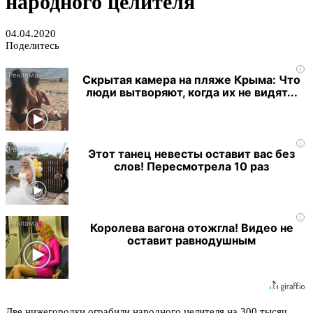
народного целителя
04.04.2020
Поделитесь
i
Скрытая камера на пляже Крыма: Что
люди вытворяют, когда их не видят...
i
Этот танец невесты оставит вас без
слов! Пересмотрела 10 раз
i
Королева вагона отожгла! Видео не
оставит равнодушным
Две нижегородки ограбили народного целителя на 300 тысяч