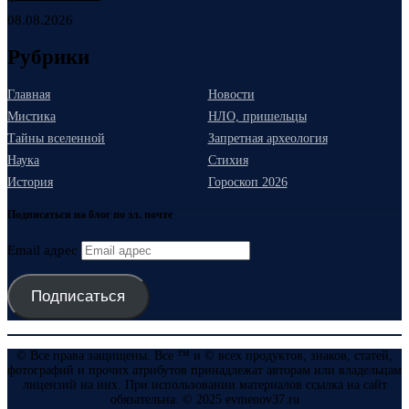
08.08.2026
Рубрики
Главная
Новости
Мистика
НЛО, пришельцы
Тайны вселенной
Запретная археология
Наука
Стихия
История
Гороскоп 2026
Подписаться на блог по эл. почте
Email адрес
Подписаться
© Все права защищены. Все ™ и © всех продуктов, знаков, статей,
фотографий и прочих атрибутов принадлежат авторам или владельцам
лицензий на них. При использовании материалов ссылка на сайт
обязательна. © 2025 evmenov37.ru