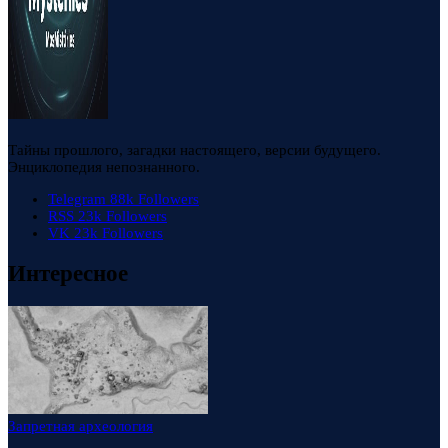
Тайны прошлого, загадки настоящего, версии будущего.
Энциклопедия непознанного.
Telegram
88k
Followers
RSS
23k
Followers
VK
23k
Followers
Интересное
Запретная археология