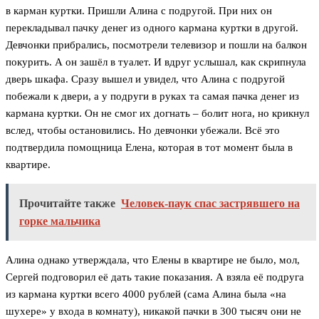
в карман куртки. Пришли Алина с подругой. При них он
перекладывал пачку денег из одного кармана куртки в другой.
Девчонки прибрались, посмотрели телевизор и пошли на балкон
покурить. А он зашёл в туалет. И вдруг услышал, как скрипнула
дверь шкафа. Сразу вышел и увидел, что Алина с подругой
побежали к двери, а у подруги в руках та самая пачка денег из
кармана куртки. Он не смог их догнать – болит нога, но крикнул
вслед, чтобы остановились. Но девчонки убежали. Всё это
подтвердила помощница Елена, которая в тот момент была в
квартире.
Прочитайте также
Человек-паук спас застрявшего на
горке мальчика
Алина однако утверждала, что Елены в квартире не было, мол,
Сергей подговорил её дать такие показания. А взяла её подруга
из кармана куртки всего 4000 рублей (сама Алина была «на
шухере» у входа в комнату), никакой пачки в 300 тысяч они не