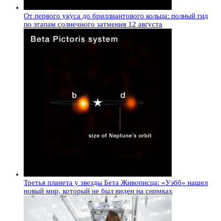
От первого укуса до бриллиантового кольца: полный гид
по этапам солнечного затмения 12 августа
Третья планета у звезды Бета Живописца: «Уэбб» нашел
новый мир, который не был виден на снимках