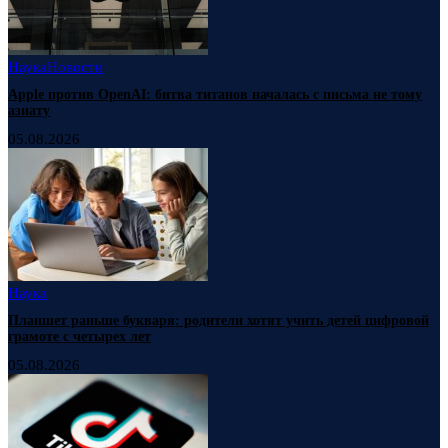
Наука
Новости
Apple против OpenAI: битва титанов началась с письма не тому
азиату
05.08.2026
Наука
Планшет раньше букваря: родители хотят учить детей цифровой
грамоте с четырех лет
05.08.2026