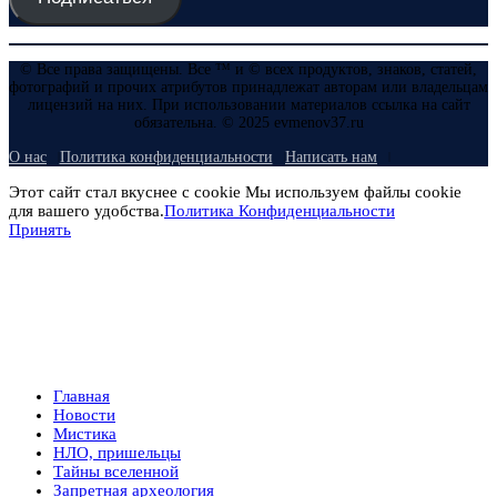
© Все права защищены. Все ™ и © всех продуктов, знаков, статей,
фотографий и прочих атрибутов принадлежат авторам или владельцам
лицензий на них. При использовании материалов ссылка на сайт
обязательна. © 2025 evmenov37.ru
О нас
Политика конфиденциальности
Написать нам
Этот сайт стал вкуснее с cookie Мы используем файлы cookie
для вашего удобства.
Политика Конфиденциальности
Принять
Главная
Новости
Мистика
НЛО, пришельцы
Тайны вселенной
Запретная археология