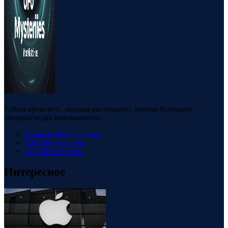
Тайны прошлого, загадки настоящего, версии будущего.
Энциклопедия непознанного.
Telegram
88k
Followers
RSS
23k
Followers
VK
23k
Followers
Интересное