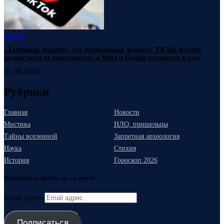
Наука
«Табачный момент» для Кремниевой долины: TikTok платит
подросткам за зависимость, а Meta и Google готовятся к суду
05.08.2026
Рубрики
Главная
Новости
Мистика
НЛО, пришельцы
Тайны вселенной
Запретная археология
Наука
Стихия
История
Гороскоп 2026
Подписаться на блог по эл. почте
Email адрес
Подписаться