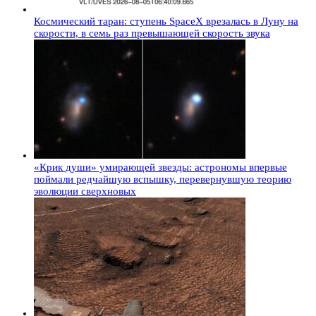
Космический таран: ступень SpaceX врезалась в Луну на
скорости, в семь раз превышающей скорость звука
«Крик души» умирающей звезды: астрономы впервые
поймали редчайшую вспышку, перевернувшую теорию
эволюции сверхновых