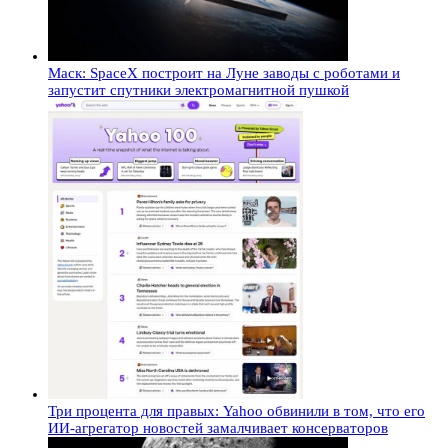
Маск: SpaceX построит на Луне заводы с роботами и
запустит спутники электромагнитной пушкой
Три процента для правых: Yahoo обвинили в том, что его
ИИ-агрегатор новостей замалчивает консерваторов