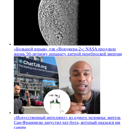
«Большой взрыв» для «Вояджера-2»: NASA продлило
жизнь 50-летнему аппарату хитрой переброской энергии
«Искусственный интеллект» из одного человека: житель
Сан-Франциско запустил чат-бота, который оказался им
самим