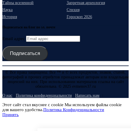
Тайны вселенной
Запретная археология
Наука
Стихия
История
Гороскоп 2026
Подписаться на блог по эл. почте
Email адрес
Подписаться
© Все права защищены. Все ™ и © всех продуктов, знаков, статей,
фотографий и прочих атрибутов принадлежат авторам или владельцам
лицензий на них. При использовании материалов ссылка на сайт
обязательна. © 2025 evmenov37.ru
О нас
Политика конфиденциальности
Написать нам
Этот сайт стал вкуснее с cookie Мы используем файлы cookie
для вашего удобства.
Политика Конфиденциальности
Принять