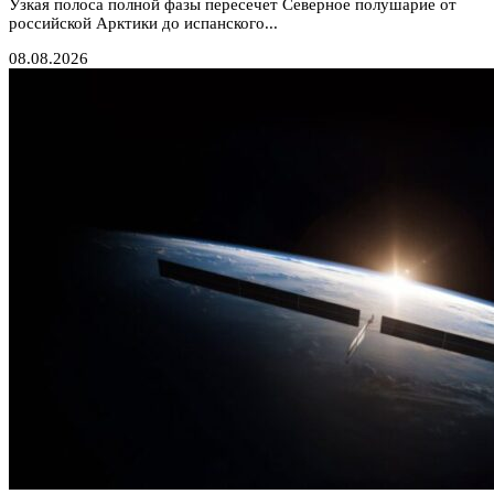
Узкая полоса полной фазы пересечет Северное полушарие от
российской Арктики до испанского...
08.08.2026