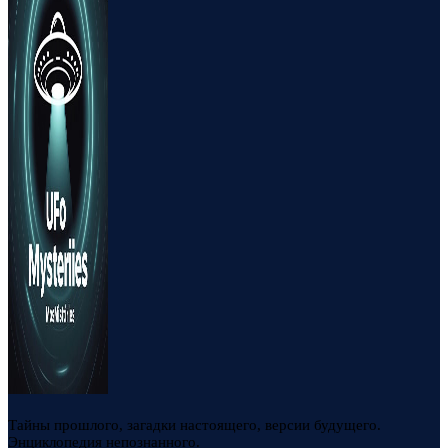
Тайны прошлого, загадки настоящего, версии будущего.
Энциклопедия непознанного.