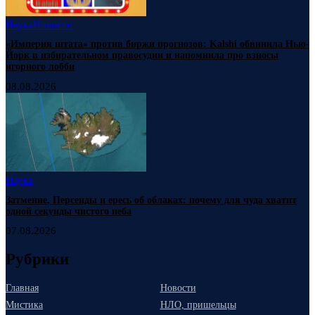
Наука
Новости
«Империя штата» против биржи прогнозов: Kalshi обвинила Нью-
Йорк в избирательном правосудии и напомнила про взносы
игорного лобби
08.08.2026
Наука
Затмение, Персеиды и ересь об облаках: почему для чуда хватит
одной секунды чистого неба
07.08.2026
Рубрики
Главная
Новости
Мистика
НЛО, пришельцы