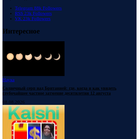
Telegram
88k
Followers
RSS
23k
Followers
VK
23k
Followers
Интересное
Наука
Солнечный серп над Британией: где, когда и как увидеть
глубочайшее частное затмение десятилетия 12 августа
08.08.2026