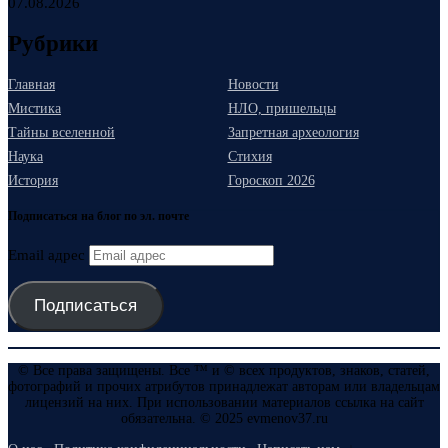
07.08.2026
Рубрики
Главная
Новости
Мистика
НЛО, пришельцы
Тайны вселенной
Запретная археология
Наука
Стихия
История
Гороскоп 2026
Подписаться на блог по эл. почте
Email адрес
Подписаться
© Все права защищены. Все ™ и © всех продуктов, знаков, статей,
фотографий и прочих атрибутов принадлежат авторам или владельцам
лицензий на них. При использовании материалов ссылка на сайт
обязательна. © 2025 evmenov37.ru