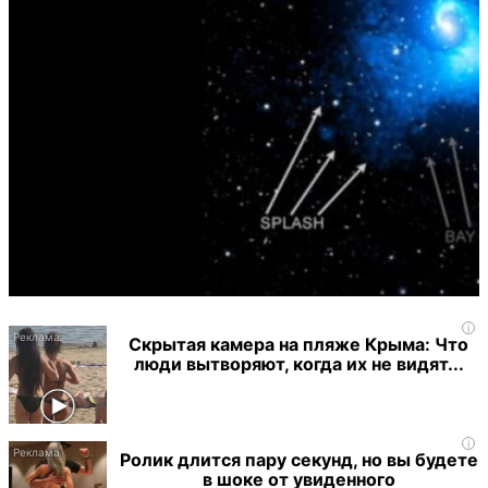
i
Скрытая камера на пляже Крыма: Что
люди вытворяют, когда их не видят...
i
Ролик длится пару секунд, но вы будете
в шоке от увиденного