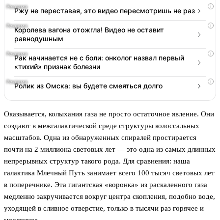
i
Ржу не переставая, это видео пересмотришь не раз
i
Королева вагона отожгла! Видео не оставит
равнодушным
i
Рак начинается не с боли: онколог назвал первый
«тихий» признак болезни
i
Ролик из Омска: вы будете смеяться долго
Оказывается, колыхания газа не просто остаточное явление. Они
создают в межгалактической среде структуры колоссальных
масштабов. Одна из обнаруженных спиралей простирается
почти на 2 миллиона световых лет — это одна из самых длинных
непрерывных структур такого рода. Для сравнения: наша
галактика Млечный Путь занимает всего 100 тысяч световых лет
в поперечнике. Эта гигантская «воронка» из раскаленного газа
медленно закручивается вокруг центра скопления, подобно воде,
уходящей в сливное отверстие, только в тысячи раз горячее и