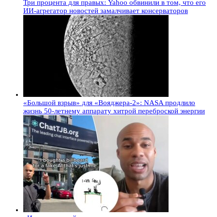
Три процента для правых: Yahoo обвинили в том, что его
ИИ-агрегатор новостей замалчивает консерваторов
«Большой взрыв» для «Вояджера-2»: NASA продлило
жизнь 50-летнему аппарату хитрой переброской энергии