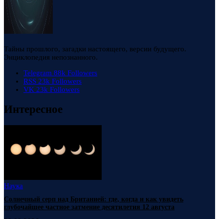
Тайны прошлого, загадки настоящего, версии будущего.
Энциклопедия непознанного.
Telegram
88k
Followers
RSS
23k
Followers
VK
23k
Followers
Интересное
Наука
Солнечный серп над Британией: где, когда и как увидеть
глубочайшее частное затмение десятилетия 12 августа