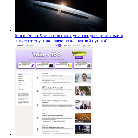
Маск: SpaceX построит на Луне заводы с роботами и
запустит спутники электромагнитной пушкой