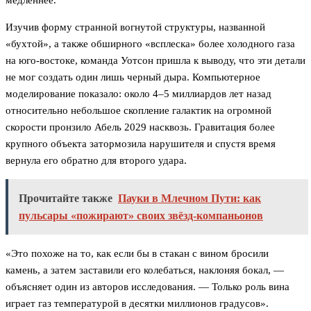
медленнее.
Изучив форму странной вогнутой структуры, названной
«бухтой», а также обширного «всплеска» более холодного газа
на юго-востоке, команда Уотсон пришла к выводу, что эти детали
не мог создать один лишь черный дыра. Компьютерное
моделирование показало: около 4–5 миллиардов лет назад
относительно небольшое скопление галактик на огромной
скорости пронзило Абель 2029 насквозь. Гравитация более
крупного объекта затормозила нарушителя и спустя время
вернула его обратно для второго удара.
Прочитайте также
Пауки в Млечном Пути: как
пульсары «пожирают» своих звёзд-компаньонов
«Это похоже на то, как если бы в стакан с вином бросили
камень, а затем заставили его колебаться, наклоняя бокал, —
объясняет один из авторов исследования. — Только роль вина
играет газ температурой в десятки миллионов градусов».