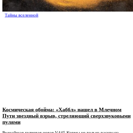
Тайны вселенной
Космическая обойма: «Хаббл» нашел в Млечном
Пути звездный взрыв, стреляющий сверхзвуковыми
пулями
Редчайшая гелиевая новая V445 Кормы не только раскрыла