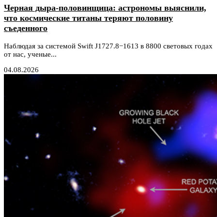
Черная дыра-половинщица: астрономы выяснили,
что космические титаны теряют половину
съеденного
Наблюдая за системой Swift J1727.8−1613 в 8800 световых годах
от нас, ученые...
04.08.2026