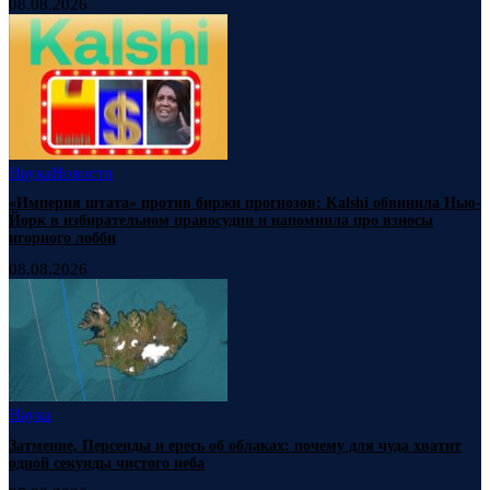
08.08.2026
Наука
Новости
«Империя штата» против биржи прогнозов: Kalshi обвинила Нью-
Йорк в избирательном правосудии и напомнила про взносы
игорного лобби
08.08.2026
Наука
Затмение, Персеиды и ересь об облаках: почему для чуда хватит
одной секунды чистого неба