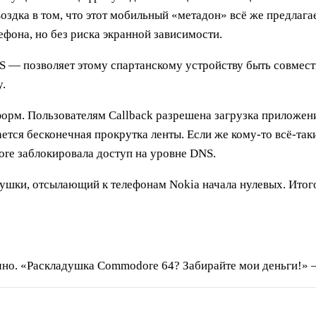
оздка в том, что этот мобильный «метадон» всё же предлагае
фона, но без риска экранной зависимости.
OS — позволяет этому спартанскому устройству быть совмес
.
форм. Пользователям Callback разрешена загрузка приложе
ется бесконечная прокрутка ленты. Если же кому-то всё-так
ore заблокировала доступ на уровне DNS.
шки, отсылающий к телефонам Nokia начала нулевых. Итогов
ачно. «Раскладушка Commodore 64? Забирайте мои деньги!» 