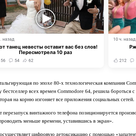
ч. назад
10 ч. назад
от танец невесты оставит вас без слов!
Рж
Пересмотрела 10 раз
156
54
62
212
тальгирующая по эпохе 80-х технологическая компания Com
бестселлер всех времен Commodore 64, решила бороться с
торая на корню изгоняет все приложения социальных сетей.
т перезапуск винтажного телефона позиционируется произв
 проводить меньше времени, уставившись в экран».
ду, осуществляет цифровую детоксикацию с помощью «запат