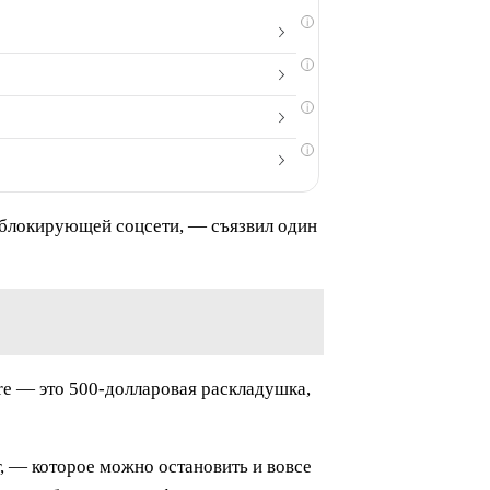
i
i
i
i
, блокирующей соцсети, — съязвил один
re — это 500-долларовая раскладушка,
, — которое можно остановить и вовсе