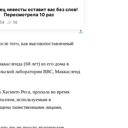
ец невесты оставит вас без слов!
Пересмотрела 10 раз
54
56
осле того, как высокопоставленный
асленда (68 лет) из его дома в
ельской лаборатории ВВС, Маккасленд
 Хасинто Реса, пропала во время
таллом, используемым в
хищена таинственными лицами,
что это не просто трагические