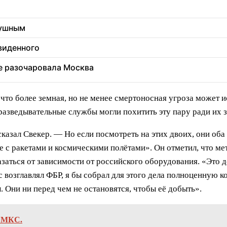
душным
увиденного
ее разочаровала Москва
что более земная, но не менее смертоносная угроза может 
азведывательные службы могли похитить эту пару ради их з
азал Свекер. — Но если посмотреть на этих двоих, они оба
 с ракетами и космическими полётами». Он отметил, что ме
аться от зависимости от российского оборудования. «Это де
с возглавлял ФБР, я бы собрал для этого дела полноценную 
 Они ни перед чем не остановятся, чтобы её добыть».
й МКС.