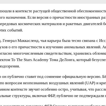
зошли в контексте растущей общественной обеспокоенности
о назначения. Если версия о причастности иностранных разв
 передовых космических материалов и ракетных двигателей б
этих событий.
 Генерал Маккасленд, чья карьера была тесно связана с Ис
ухов о его причастности к изучению аномальных явлений. А
огласно многочисленным свидетельствам, хранились обломки
оектом To The Stars Academy Тома ДеЛонга, который безусп
подозрения.
то он публично ставит под сомнение официальную версию. Б
 по вопросам неопознанных воздушных явлений (UAP) и крит
анном контексте звучит особенно остро, учитывая, что расс
льные структуры, включая ФБР, публично не подтверждали п