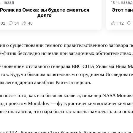
ч. назад
10 ч. назад
Ролик из Омска: вы будете смеяться
Этот тан
долго
102
54
40
112
ия о существовании тёмного правительственного заговора п
й-физик бесследно исчезли при загадочных обстоятельствах.
езновением отставного генерала ВВС США Уильяма Нила Макк
логов. Будучи бывшим влиятельным сотрудником Исследоват
ы легендарной авиабазы Райт-Паттерсон.
в после того, как его бывшая коллега, инженер NASA Моника
 над проектом Mondaloy — футуристическим космическим ме
рые опасаются, что пара была заставлена замолчать или по
с США. Конгрессмен Тим Бёрчетт бьёт тревогу, утверждая, 