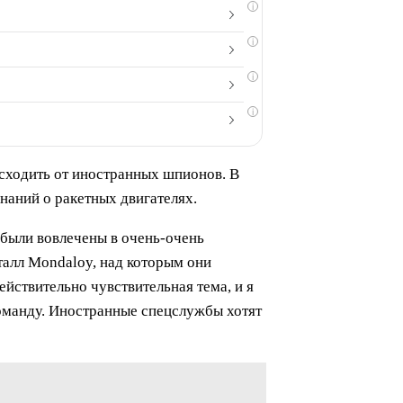
i
i
i
i
исходить от иностранных шпионов. В
наний о ракетных двигателях.
 были вовлечены в очень-очень
талл Mondaloy, над которым они
йствительно чувствительная тема, и я
команду. Иностранные спецслужбы хотят