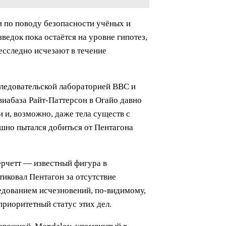
 по поводу безопасности учёных и
едок пока остаётся на уровне гипотез,
есследно исчезают в течение
следовательской лабораторией ВВС и
виабаза Райт-Паттерсон в Огайо давно
 и, возможно, даже тела существ с
ешно пытался добиться от Пентагона
ёрчетт — известный фигура в
иковал Пентагон за отсутствие
ледованием исчезновений, по-видимому,
риоритетный статус этих дел.