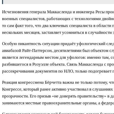
Исчезновения генерала Маккасленда и инженера Ресы прои
военных специалистов, работающих с технологиями двойног
то сам факт того, что два ключевых специалиста в области
нескольких месяцев, заставляет усомниться в случайности 
Особую пикантность ситуации придаёт уфологический след.
авиабазой Райт-Паттерсон, десятилетиями был объектом сл
является легендарным местом для уфологов: именно там, с
разбившегося в Розуэлле объекта. Связь Маккасленда с пр
рассекречивания документов по НЛО, только подогревает 
Реакция конгрессмена Бёрчетта важна не только потому, ч
Конгрессе, который ранее активно участвовал в слушаниях
прозрачности. Его призыв «не доверять правительству» в д
занимаются местные правоохранительные органы, а федера