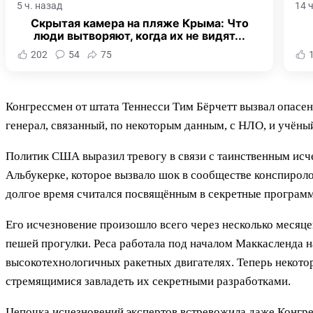
5 ч. назад
14 
Скрытая камера на пляже Крыма: Что
люди вытворяют, когда их не видят...
202
54
75
Конгрессмен от штата Теннесси Тим Бёрчетт вызвал опасен
генерал, связанный, по некоторым данным, с НЛО, и учёны
Политик США выразил тревогу в связи с таинственным исч
Альбукерке, которое вызвало шок в сообществе конспиро
долгое время считался посвящённым в секретные программ
Его исчезновение произошло всего через несколько месяце
пешей прогулки. Реса работала под началом Маккасленда
высокотехнологичных ракетных двигателях. Теперь некото
стремящимися завладеть их секретными разработками.
Цепочка исчезновений экспертов встревожила даже Конгрес