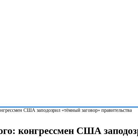
конгрессмен США заподозрил «тёмный заговор» правительства
ного: конгрессмен США заподо