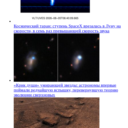
Космический таран: ступень SpaceX врезалась в Луну на
скорости, в семь раз превышающей скорость звука
«Крик души» умирающей звезды: астрономы впервые
поймали редчайшую вспышку, перевернувшую теорию
эволюции сверхновых