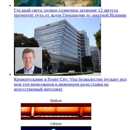
Где край света: полное солнечное затмение 12 августа
прочертит путь от льдов Гренландии до закатной Испании
Кровопускание в Foster City: Visa безжалостно пускает под
нож топ-менеджеров и инженеров ради ставки на
искусственный интеллект