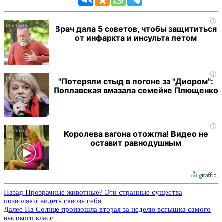
i
Врач дала 5 советов, чтобы защититься
от инфаркта и инсульта летом
i
"Потеряли стыд в погоне за "Диором":
Поплавская вмазала семейке Плющенко
i
Королева вагона отожгла! Видео не
оставит равнодушным
Назад
Прозрачные животные? Эти странные существа
позволяют видеть сквозь себя
Далее
На Солнце произошла вторая за неделю вспышка самого
высокого класс