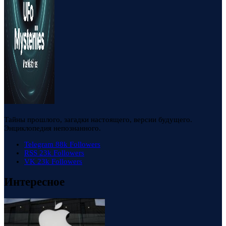
Тайны прошлого, загадки настоящего, версии будущего.
Энциклопедия непознанного.
Telegram
88k
Followers
RSS
23k
Followers
VK
23k
Followers
Интересное