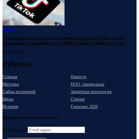
Наука
«Табачный момент» для Кремниевой долины: TikTok платит
подросткам за зависимость, а Meta и Google готовятся к суду
05.08.2026
Рубрики
Главная
Новости
Мистика
НЛО, пришельцы
Тайны вселенной
Запретная археология
Наука
Стихия
История
Гороскоп 2026
Подписаться на блог по эл. почте
Email адрес