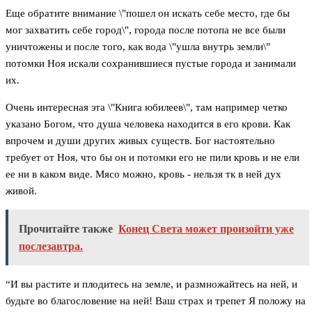
Еще обратите внимание \"пошел он искать себе место, где бы
мог захватить себе город\", города после потопа не все были
уничтожены и после того, как вода \"ушла внутрь земли\"
потомки Ноя искали сохранившиеся пустые города и занимали
их.
Очень интересная эта \"Книга юбилеев\", там например четко
указано Богом, что душа человека находится в его крови. Как
впрочем и души других живых существ. Бог настоятельно
требует от Ноя, что бы он и потомки его не пили кровь и не ели
ее ни в каком виде. Мясо можно, кровь - нельзя тк в ней дух
живой.
Прочитайте также
Конец Света может произойти уже
послезавтра.
“И вы растите и плодитесь на земле, и размножайтесь на ней, и
будьте во благословение на ней! Ваш страх и трепет Я положу на