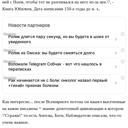
ней с Ноем, чтобы тот не разгневался на него из-за нее.\", -
Книга Юбилеев, Дата написания 150-е годы до н. э..
Новости партнеров
i
Ролик длится пару секунд, но вы будете в шоке от
увиденного
i
Ролик из Омска: вы будете смеяться долго
i
Взломали Telegram Собчак - вот что нашлось в
переписках
i
Рак начинается не с боли: онколог назвал первый
«тихий» признак болезни
Как интересно... после Всемирного потопа он нашел высеченные
на камне письмена = знание допотопной цивилизации в котором
\"Стражи\" то-есть Ангелы, Боги, Наблюдатели описали, что-то
очень важное.