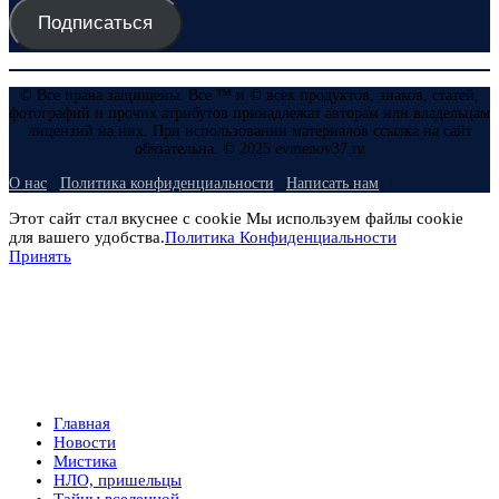
Подписаться
© Все права защищены. Все ™ и © всех продуктов, знаков, статей,
фотографий и прочих атрибутов принадлежат авторам или владельцам
лицензий на них. При использовании материалов ссылка на сайт
обязательна. © 2025 evmenov37.ru
О нас
Политика конфиденциальности
Написать нам
Этот сайт стал вкуснее с cookie Мы используем файлы cookie
для вашего удобства.
Политика Конфиденциальности
Принять
Главная
Новости
Мистика
НЛО, пришельцы
Тайны вселенной