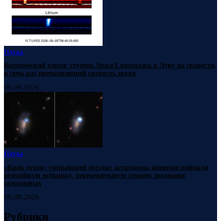
Наука
Космический таран: ступень SpaceX врезалась в Луну на скорости,
в семь раз превышающей скорость звука
06.08.2026
Наука
«Крик души» умирающей звезды: астрономы впервые поймали
редчайшую вспышку, перевернувшую теорию эволюции
сверхновых
06.08.2026
Рубрики