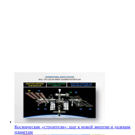
Космические «строители»: шаг к новой энергии и далеким
планетам