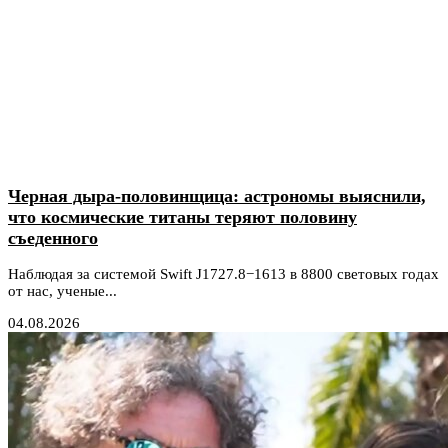
Черная дыра-половинщица: астрономы выяснили,
что космические титаны теряют половину
съеденного
Наблюдая за системой Swift J1727.8−1613 в 8800 световых годах
от нас, ученые...
04.08.2026