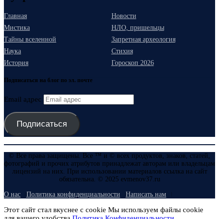
Главная
Новости
Мистика
НЛО, пришельцы
Тайны вселенной
Запретная археология
Наука
Стихия
История
Гороскоп 2026
Подписаться на блог по эл. почте
Email адрес
Подписаться
© Все права защищены. Все ™ и © всех продуктов, знаков, статей,
фотографий и прочих атрибутов принадлежат авторам или владельцам
лицензий на них. При использовании материалов ссылка на сайт
обязательна. © 2025 evmenov37.ru
О нас
Политика конфиденциальности
Написать нам
Этот сайт стал вкуснее с cookie Мы используем файлы cookie
для вашего удобства.
Политика Конфиденциальности