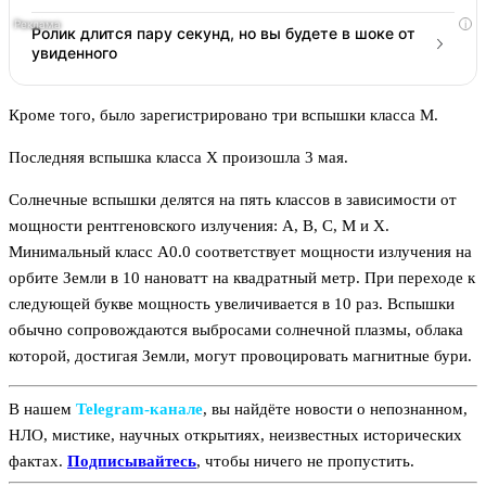
i
Ролик длится пару секунд, но вы будете в шоке от
увиденного
Кроме того, было зарегистрировано три вспышки класса М.
Последняя вспышка класса X произошла 3 мая.
Солнечные вспышки делятся на пять классов в зависимости от
мощности рентгеновского излучения: A, B, C, M и X.
Минимальный класс A0.0 соответствует мощности излучения на
орбите Земли в 10 нановатт на квадратный метр. При переходе к
следующей букве мощность увеличивается в 10 раз. Вспышки
обычно сопровождаются выбросами солнечной плазмы, облака
которой, достигая Земли, могут провоцировать магнитные бури.
В нашем
Telegram‑канале
, вы найдёте новости о непознанном,
НЛО, мистике, научных открытиях, неизвестных исторических
фактах.
Подписывайтесь
, чтобы ничего не пропустить.