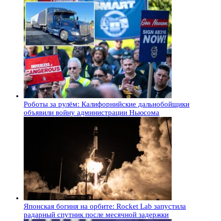
Роботы за рулём: Калифорнийские дальнобойщики
объявили войну администрации Ньюсома
Японская богиня на орбите: Rocket Lab запустила
радарный спутник после месячной задержки