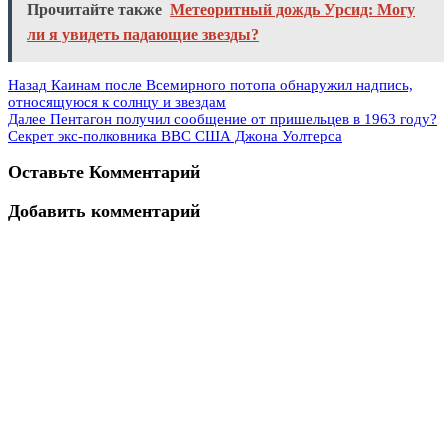
Прочитайте также
Метеоритный дождь Урсид: Могу
ли я увидеть падающие звезды?
Назад
Каинам после Всемирного потопа обнаружил надпись,
относящуюся к солнцу и звездам
Далее
Пентагон получил сообщение от пришельцев в 1963 году?
Секрет экс-полковника ВВС США Джона Уолтерса
Оставьте Комментарий
Добавить комментарий