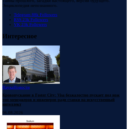
Тайны прошлого, загадки настоящего, версии будущего.
Энциклопедия непознанного.
Telegram
88k
Followers
RSS
23k
Followers
VK
23k
Followers
Интересное
Наука
Новости
Кровопускание в Foster City: Visa безжалостно пускает под нож
топ-менеджеров и инженеров ради ставки на искусственный
интеллект
06.08.2026