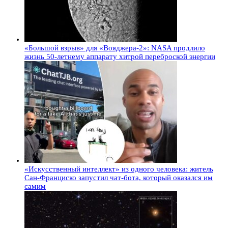
«Большой взрыв» для «Вояджера-2»: NASA продлило
жизнь 50-летнему аппарату хитрой переброской энергии
«Искусственный интеллект» из одного человека: житель
Сан-Франциско запустил чат-бота, который оказался им
самим