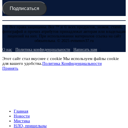
Подписаться
© Все права защищены. Все ™ и © всех продуктов, знаков, статей,
фотографий и прочих атрибутов принадлежат авторам или владельцам
лицензий на них. При использовании материалов ссылка на сайт
обязательна. © 2025 evmenov37.ru
О нас
Политика конфиденциальности
Написать нам
Этот сайт стал вкуснее с cookie Мы используем файлы cookie
для вашего удобства.
Политика Конфиденциальности
Принять
Главная
Новости
Мистика
НЛО, пришельцы