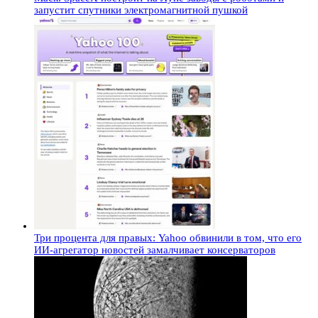
запустит спутники электромагнитной пушкой
Три процента для правых: Yahoo обвинили в том, что его
ИИ-агрегатор новостей замалчивает консерваторов