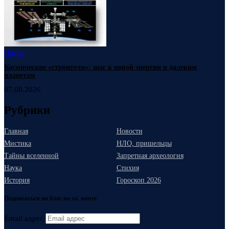
Наука
Космические «строители»: шаг к новой энергии и далеким
планетам
07.08.2026
Рубрики
Главная
Новости
Мистика
НЛО, пришельцы
Тайны вселенной
Запретная археология
Наука
Стихия
История
Гороскоп 2026
Подписаться на блог по эл. почте
Email адрес