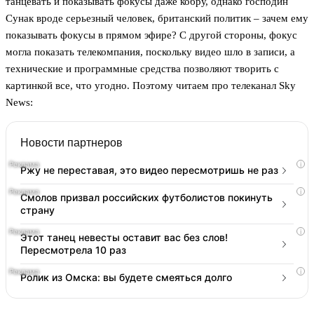
танцевать и показывать фокусы даже кобру, однако господин
Сунак вроде серьезный человек, британский политик – зачем ему
показывать фокусы в прямом эфире? С другой стороны, фокус
могла показать телекомпания, поскольку видео шло в записи, а
технические и программные средства позволяют творить с
картинкой все, что угодно. Поэтому читаем про телеканал Sky
News:
Новости партнеров
i
Ржу не переставая, это видео пересмотришь не раз
i
Смолов призвал российских футболистов покинуть
страну
i
Этот танец невесты оставит вас без слов!
Пересмотрела 10 раз
i
Ролик из Омска: вы будете смеяться долго