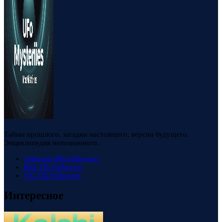
Тайны прошлого, загадки настоящего, версии будущего.
Энциклопедия непознанного.
Telegram
88k
Followers
RSS
23k
Followers
VK
23k
Followers
Интересное