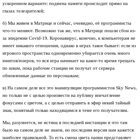
ускоренном варианте: подмена памяти происходит прямо на
глазах телезрителей;
б) Мы живем в Матрице и сейчас, очевидно, её программисты
что-то меняют. Возможно так же, что в Матрице пошли сбои из-
за эпидемии Сovid-19. Коронавирус, конечно, к компьютерам не
имеет никакого отношения, однако в играх такое бывает: если из
игрового пространства одновременно убирается очень много
юнитов/юзеров, то вся игра начинает на какое-то время трещать
по швам, пока рабочие станции не получат от сервера
обновленные данные по персонажам;
в) На самом деле все это манипуляции программистов Sky News,
но только не с целью произвести на публику впечатление
фокусами с цветом, а с целью отправить в эфир некий тайный
знак, понятный только находящимся в теме его получателям.
Мы, разумеется, не истина в последней инстанции и что там
было на самом деле не знаем, но последняя версия нам кажется
наиболее правильной. То есть смена цвета папки представляет