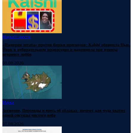
Наука
Новости
«Империя штата» против биржи прогнозов: Kalshi обвинила Нью-
Йорк в избирательном правосудии и напомнила про взносы
игорного лобби
08.08.2026
Наука
Затмение, Персеиды и ересь об облаках: почему для чуда хватит
одной секунды чистого неба
07.08.2026