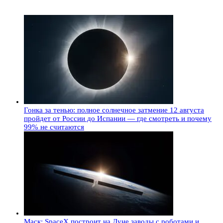
Гонка за тенью: полное солнечное затмение 12 августа
пройдет от России до Испании — где смотреть и почему
99% не считаются
Маск: SpaceX построит на Луне заводы с роботами и