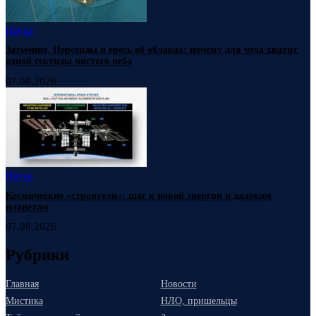
Наука
Затмение, Персеиды и ересь об облаках: почему для чуда хватит
одной секунды чистого неба
07.08.2026
Наука
Космические «строители»: шаг к новой энергии и далеким
планетам
07.08.2026
Рубрики
Главная
Новости
Мистика
НЛО, пришельцы