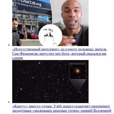
«Искусственный интеллект» из одного человека: житель
Сан-Франциско запустил чат-бота, который оказался им
самим
«Кактус» вместо точки: Уэбб нашел галактику-преемницу
загадочных «маленьких красных точек» ранней Вселенной