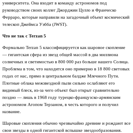
университета. Она входит в команду астрономов под
руководством своих коллег Джорджии Цулло и Франческо
Ферраро, которые направили на загадочный объект космический
телескоп Джеймса Уэбба (JWST).
Что не так с Terzan 5
Формально Terzan 5 классифицируется как шаровое скопление
— гигантская сфера из звезд общей массой в два миллиона
солнечных и светимостью в 800 000 раз больше нашего Солнца.
Проблема в том, что находится оно примерно в 18 800 световых
годах от нас, прямо в центральном балдже Млечного Пути.
Плотные облака межзвездной пыли сильно ослабляют его
видимый блеск, из-за чего объект был открыт сравнительно
поздно — лишь в 1968 году турецко-французско-армянским
астрономом Агопом Терзаном, в честь которого и получил
название.
Шаровые скопления обычно чрезвычайно древние и рождают все
свои звезды в одной гигантской вспышке звездообразования.