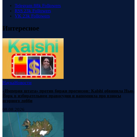
Telegram
88k
Followers
RSS
23k
Followers
VK
23k
Followers
Интересное
Наука
Новости
«Империя штата» против биржи прогнозов: Kalshi обвинила Нью-
Йорк в избирательном правосудии и напомнила про взносы
игорного лобби
08.08.2026