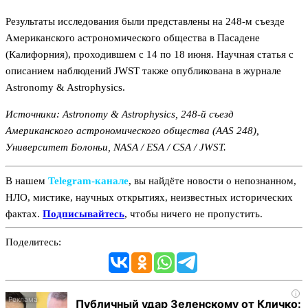
Результаты исследования были представлены на 248-м съезде
Американского астрономического общества в Пасадене
(Калифорния), проходившем с 14 по 18 июня. Научная статья с
описанием наблюдений JWST также опубликована в журнале
Astronomy & Astrophysics.
Источники: Astronomy & Astrophysics, 248-й съезд
Американского астрономического общества (AAS 248),
Университет Болоньи, NASA / ESA / CSA / JWST.
В нашем
Telegram‑канале
, вы найдёте новости о непознанном,
НЛО, мистике, научных открытиях, неизвестных исторических
фактах.
Подписывайтесь
, чтобы ничего не пропустить.
Поделитесь:
i
Публичный удар Зеленскому от Кличко: