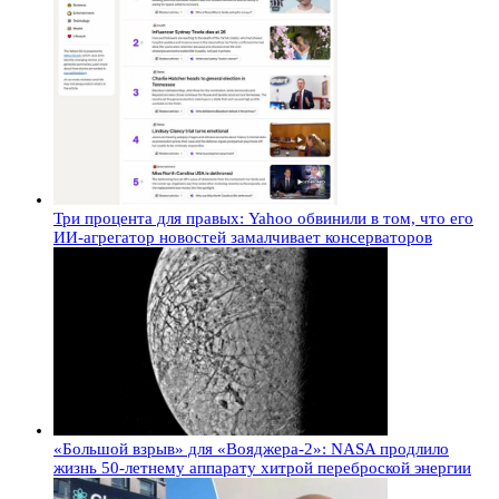
Три процента для правых: Yahoo обвинили в том, что его
ИИ-агрегатор новостей замалчивает консерваторов
«Большой взрыв» для «Вояджера-2»: NASA продлило
жизнь 50-летнему аппарату хитрой переброской энергии