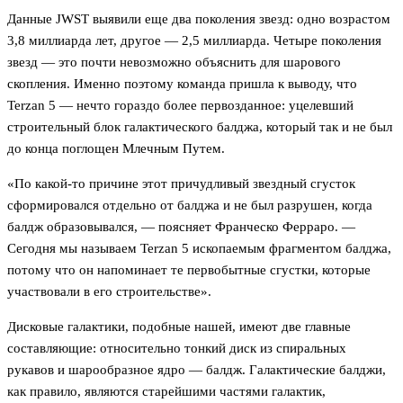
Данные JWST выявили еще два поколения звезд: одно возрастом
3,8 миллиарда лет, другое — 2,5 миллиарда. Четыре поколения
звезд — это почти невозможно объяснить для шарового
скопления. Именно поэтому команда пришла к выводу, что
Terzan 5 — нечто гораздо более первозданное: уцелевший
строительный блок галактического балджа, который так и не был
до конца поглощен Млечным Путем.
«По какой-то причине этот причудливый звездный сгусток
сформировался отдельно от балджа и не был разрушен, когда
балдж образовывался, — поясняет Франческо Ферраро. —
Сегодня мы называем Terzan 5 ископаемым фрагментом балджа,
потому что он напоминает те первобытные сгустки, которые
участвовали в его строительстве».
Дисковые галактики, подобные нашей, имеют две главные
составляющие: относительно тонкий диск из спиральных
рукавов и шарообразное ядро — балдж. Галактические балджи,
как правило, являются старейшими частями галактик,