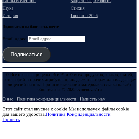
Тайны вселенной
Запретная археология
Наука
Стихия
История
Гороскоп 2026
Подписаться на блог по эл. почте
Email адрес
Подписаться
© Все права защищены. Все ™ и © всех продуктов, знаков, статей,
фотографий и прочих атрибутов принадлежат авторам или владельцам
лицензий на них. При использовании материалов ссылка на сайт
обязательна. © 2025 evmenov37.ru
О нас
Политика конфиденциальности
Написать нам
Этот сайт стал вкуснее с cookie Мы используем файлы cookie
для вашего удобства.
Политика Конфиденциальности
Принять