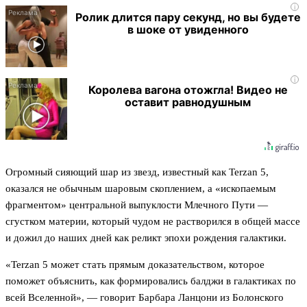
i
Ролик длится пару секунд, но вы будете
в шоке от увиденного
i
Королева вагона отожгла! Видео не
оставит равнодушным
Огромный сияющий шар из звезд, известный как Terzan 5,
оказался не обычным шаровым скоплением, а «ископаемым
фрагментом» центральной выпуклости Млечного Пути —
сгустком материи, который чудом не растворился в общей массе
и дожил до наших дней как реликт эпохи рождения галактики.
«Terzan 5 может стать прямым доказательством, которое
поможет объяснить, как формировались балджи в галактиках по
всей Вселенной», — говорит Барбара Ланцони из Болонского