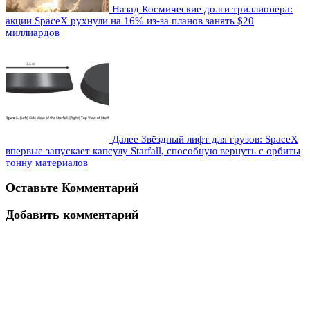
Назад
Космические долги триллионера:
акции SpaceX рухнули на 16% из-за планов занять $20
миллиардов
Далее
Звёздный лифт для грузов: SpaceX
впервые запускает капсулу Starfall, способную вернуть с орбиты
тонну материалов
Оставьте Комментарий
Добавить комментарий