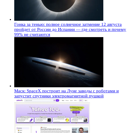
Гонка за тенью: полное солнечное затмение 12 августа
пройдет от России до Испании — где смотреть и почему
99% не считаются
Маск: SpaceX построит на Луне заводы с роботами и
запустит спутники электромагнитной пушкой