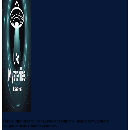
Тайны прошлого, загадки настоящего, версии будущего.
Энциклопедия непознанного.