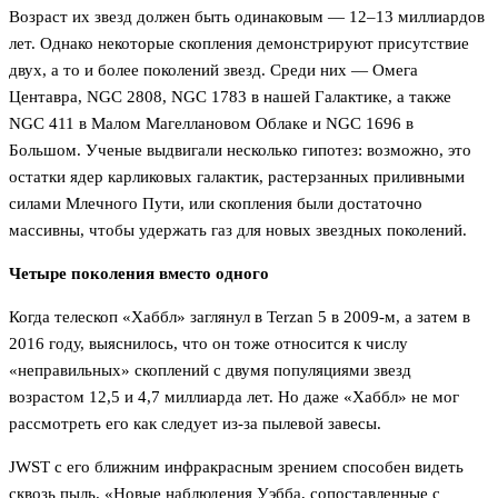
Возраст их звезд должен быть одинаковым — 12–13 миллиардов
лет. Однако некоторые скопления демонстрируют присутствие
двух, а то и более поколений звезд. Среди них — Омега
Центавра, NGC 2808, NGC 1783 в нашей Галактике, а также
NGC 411 в Малом Магеллановом Облаке и NGC 1696 в
Большом. Ученые выдвигали несколько гипотез: возможно, это
остатки ядер карликовых галактик, растерзанных приливными
силами Млечного Пути, или скопления были достаточно
массивны, чтобы удержать газ для новых звездных поколений.
Четыре поколения вместо одного
Когда телескоп «Хаббл» заглянул в Terzan 5 в 2009-м, а затем в
2016 году, выяснилось, что он тоже относится к числу
«неправильных» скоплений с двумя популяциями звезд
возрастом 12,5 и 4,7 миллиарда лет. Но даже «Хаббл» не мог
рассмотреть его как следует из-за пылевой завесы.
JWST с его ближним инфракрасным зрением способен видеть
сквозь пыль. «Новые наблюдения Уэбба, сопоставленные с