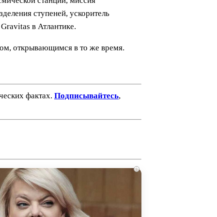
смической станции, миссия
зделения ступеней, ускоритель
ravitas в Атлантике.
ном, открывающимся в то же время.
ических фактах.
Подписывайтесь
,
i