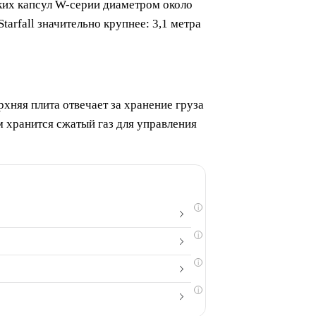
ких капсул W-серии диаметром около
arfall значительно крупнее: 3,1 метра
рхняя плита отвечает за хранение груза
м хранится сжатый газ для управления
i
i
i
i