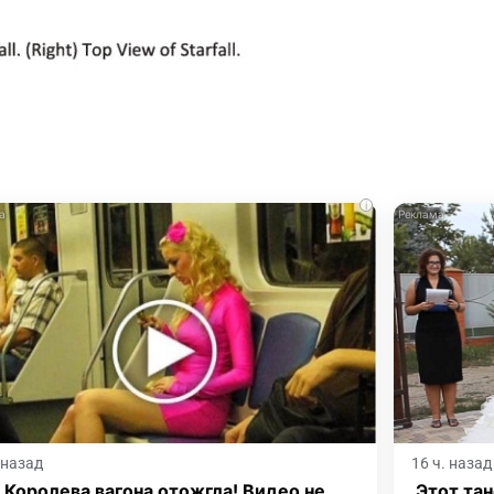
i
. назад
16 ч. назад
Королева вагона отожгла! Видео не
Этот тан