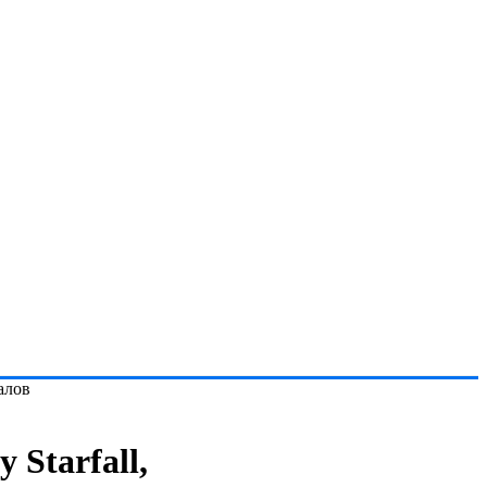
алов
 Starfall,