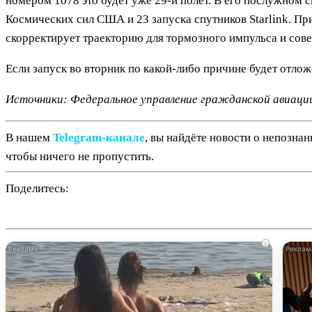
номером 1078 это будет уже 29-й полет. В его послужном
Космических сил США и 23 запуска спутников Starlink. При
скорректирует траекторию для тормозного импульса и совер
Если запуск во вторник по какой-либо причине будет отло
Источники: Федеральное управление гражданской авиации
В нашем
Telegram‑канале
, вы найдёте новости о непозна
чтобы ничего не пропустить.
Поделитесь:
i