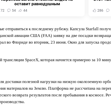
оставит равнодушным
172
54
44
286
ые отправиться к последнему рубежу. Капсула Starfall пол
данской авиации США (FAA) заявку на две посадки возвраща
ал во Флориде во вторник, 23 июня. Окно для запуска прод
 трансляции SpaceX, которая начнется примерно за 10 минут
для доставки полезной нагрузки на низкую околоземную орбит
щения материалов на Землю. Платформа не рассчитана на пер
кого возврата результатов после пребывания в космосе. Ре
производства.