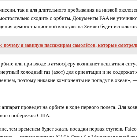
 миссии, так и для длительного пребывания на низкой околоз
амостоятельно сходить с орбиты. Документы FAA не уточняют
ащения демонстрационной капсулы на Землю будет использова
 почему я завидую пассажирам самолётов, которые смотрели 
бите или при входе в атмосферу возникнет нештатная ситуа
ертный холодный газ (азот) для ориентации и не содержат 
нением, поэтому никакие компоненты не попадут в океан», 
 аппарат проведет на орбите в ходе первого полета. Для во
адного побережья США.
не, тем временем будет ждать посадки первая ступень Falco