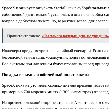
SpaceX планирует запускать Starfall как в суборбитальные
собственной двигательной установки, и она не способна с
вопрос в дебютном полете, но, вероятнее всего, для возвр
Прочитайте также
«Ты такого каждый день не увидишь»:
Инженеры предусмотрели и аварийный сценарий. Если на ор
безопасной утилизации. «Капсулы используют неопасный ин
Все системы под давлением будут стравлены перед привод
Посадка в океане и юбилейный полет ракеты
SpaceX пока не уточняет, сколько именно времени тестовый
примерно в 700 морских милях (1300 километрах) от зап
На противоположной стороне страны, в Атлантическом океа