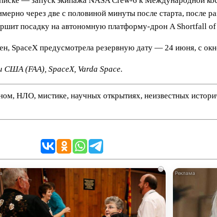
 списке — запуск экипажа NASA Crew-6 к Международной ко
мерно через две с половиной минуты после старта, после ра
шит посадку на автономную платформу-дрон A Shortfall of G
жен, SpaceX предусмотрела резервную дату — 24 июня, с ок
 США (FAA), SpaceX, Varda Space.
нном, НЛО, мистике, научных открытиях, неизвестных истор
i