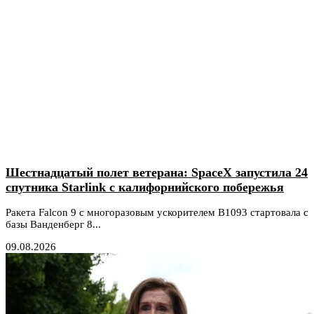
Шестнадцатый полет ветерана: SpaceX запустила 24
спутника Starlink с калифорнийского побережья
Ракета Falcon 9 с многоразовым ускорителем B1093 стартовала с
базы Ванденберг 8...
09.08.2026