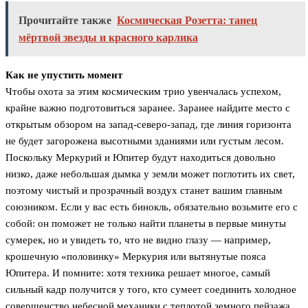
Прочитайте также
Космическая Розетта: танец
мёртвой звезды и красного карлика
Как не упустить момент
Чтобы охота за этим космическим трио увенчалась успехом,
крайне важно подготовиться заранее. Заранее найдите место с
открытым обзором на запад-северо-запад, где линия горизонта
не будет загорожена высотными зданиями или густым лесом.
Поскольку Меркурий и Юпитер будут находиться довольно
низко, даже небольшая дымка у земли может поглотить их свет,
поэтому чистый и прозрачный воздух станет вашим главным
союзником. Если у вас есть бинокль, обязательно возьмите его с
собой: он поможет не только найти планеты в первые минуты
сумерек, но и увидеть то, что не видно глазу — например,
крошечную «половинку» Меркурия или вытянутые пояса
Юпитера. И помните: хотя техника решает многое, самый
сильный кадр получится у того, кто сумеет соединить холодное
совершенство небесной механики с теплотой земного пейзажа.