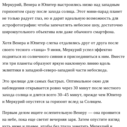
Меркурий, Венера и Юпитер выстроились низко над западным
горизонтом сразу после захода солнца. Этот мини-парад планет
не только радует глаз, но и дарит идеальную возможность для
астрофотографии: чтобы запечатлеть небесное шоу, достаточно
широкоугольного объектива или даже обычного смартфона.
Хотя Венера и Юпитер слегка отдалились друг от друга после
своего тесного «танца» 9 июня, Меркурий успел эффектно
подняться из солнечного сияния и присоединиться к ним. Вместе
эти три планеты образуют яркую наклонную линию вдоль
эклиптики в западной-северо-западной части небосвода.
Это зрелище для самых быстрых. Оптимальное окно для
наблюдения открывается ровно через 30 минут после местного
захода солнца и длится всего 30–45 минут, прежде чем Юпитер
и Меркурий опустятся за горизонт вслед за Солнцем.
Первым делом ищите ослепительную Венеру — она проявится
на небе, пока еще светит вечерняя заря. Затем опустите взгляд
чуть ниже и правее, чтобы без труда заметить Меркурий и