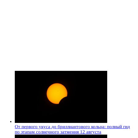
От первого укуса до бриллиантового кольца: полный гид
по этапам солнечного затмения 12 августа