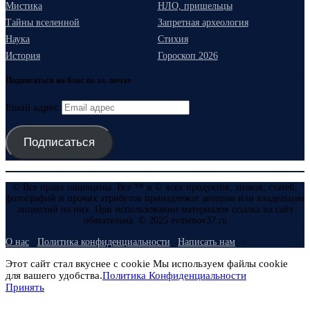
Мистика
НЛО, пришельцы
Тайны вселенной
Запретная археология
Наука
Стихия
История
Гороскоп 2026
Подписаться на блог по эл. почте
Email адрес
Подписаться
© Все права защищены. Все ™ и © всех продуктов, знаков, статей,
фотографий и прочих атрибутов принадлежат авторам или владельцам
лицензий на них. При использовании материалов ссылка на сайт
обязательна. © 2025 evmenov37.ru
О нас
Политика конфиденциальности
Написать нам
Этот сайт стал вкуснее с cookie Мы используем файлы cookie
для вашего удобства.
Политика Конфиденциальности
Принять