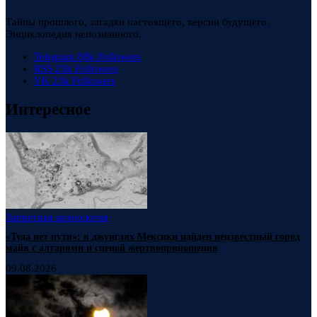
Тайны прошлого, загадки настоящего, версии будущего.
Энциклопедия непознанного.
Telegram
88k
Followers
RSS
23k
Followers
VK
23k
Followers
Интересное
Запретная археология
«Туда нет пути»: в джунглях Мексики найден неизвестный город
майя с алтарями и сценой жертвоприношения
09.08.2026