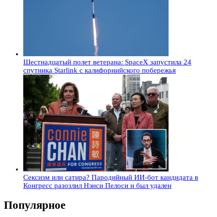
Шестнадцатый полет ветерана: SpaceX запустила 24
спутника Starlink с калифорнийского побережья
Сексизм или сатира? Пародийный ИИ-бот кандидата в
Конгресс разозлил Нэнси Пелоси и был удален
Популярное