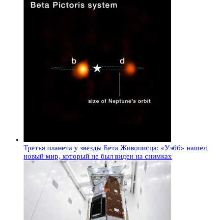
Третья планета у звезды Бета Живописца: «Уэбб» нашел
новый мир, который не был виден на снимках