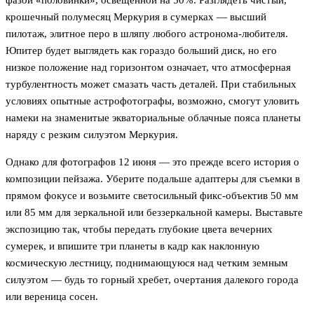
фазой «половинки», освещенной на 50%. Разглядеть чистый,
крошечный полумесяц Меркурия в сумерках — высший
пилотаж, элитное перо в шляпу любого астронома-любителя.
Юпитер будет выглядеть как гораздо больший диск, но его
низкое положение над горизонтом означает, что атмосферная
турбулентность может смазать часть деталей. При стабильных
условиях опытные астрофотографы, возможно, смогут уловить
намеки на знаменитые экваториальные облачные пояса планеты
наряду с резким силуэтом Меркурия.
Однако для фотографов 12 июня — это прежде всего история о
композиции пейзажа. Уберите подальше адаптеры для съемки в
прямом фокусе и возьмите светосильный фикс-объектив 50 мм
или 85 мм для зеркальной или беззеркальной камеры. Выставьте
экспозицию так, чтобы передать глубокие цвета вечерних
сумерек, и впишите три планеты в кадр как наклонную
космическую лестницу, поднимающуюся над четким земным
силуэтом — будь то горный хребет, очертания далекого города
или вереница сосен.