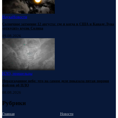
Наука
Новости
Солнечное затмение 12 августа: где и когда в США и Канаде Луна
«откусит» кусок Солнца
09.08.2026
НЛО, пришельцы
Неразгаданное небо: что на самом деле показала пятая порция
файлов об НЛО
08.08.2026
Рубрики
Главная
Новости