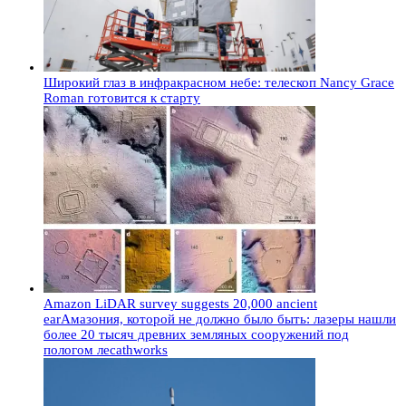
Широкий глаз в инфракрасном небе: телескоп Nancy Grace
Roman готовится к старту
Amazon LiDAR survey suggests 20,000 ancient
earАмазония, которой не должно было быть: лазеры нашли
более 20 тысяч древних земляных сооружений под
пологом лесаthworks