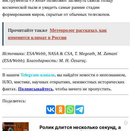
инструменты «Уэбба» позволяют заглянуть сквозь толщу
космической пыли и увидеть самые ранние стадии
формирования миров, скрытые от обычных телескопов.
Прочитайте также
Метеоролог рассказал, как
изменится климат в России
Источники: ESA/Webb, NASA & CSA, T. Megeath, M. Zamani
(ESA/Webb). Благодарность: M. H. Özsaraç.
В нашем
Telegram‑канале
, вы найдёте новости о непознанном,
НЛО, мистике, научных открытиях, неизвестных исторических
фактах.
Подписывайтесь
, чтобы ничего не пропустить.
Поделитесь:
i
Ролик длится несколько секунд, а