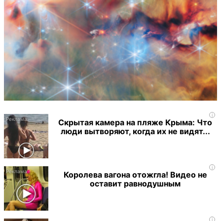
i
Скрытая камера на пляже Крыма: Что
люди вытворяют, когда их не видят...
i
Королева вагона отожгла! Видео не
оставит равнодушным
i