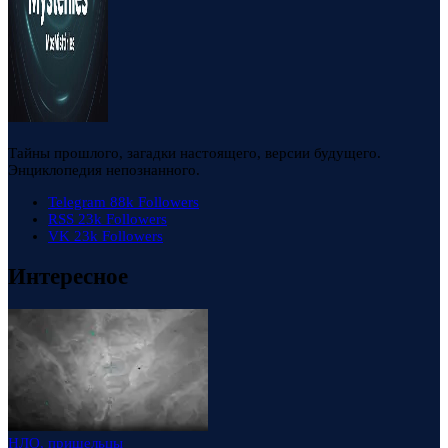
Тайны прошлого, загадки настоящего, версии будущего.
Энциклопедия непознанного.
Telegram
88k
Followers
RSS
23k
Followers
VK
23k
Followers
Интересное
НЛО, пришельцы