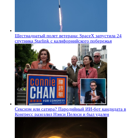
Шестнадцатый полет ветерана: SpaceX запустила 24
спутника Starlink с калифорнийского побережья
Сексизм или сатира? Пародийный ИИ-бот кандидата в
Конгресс разозлил Нэнси Пелоси и был удален