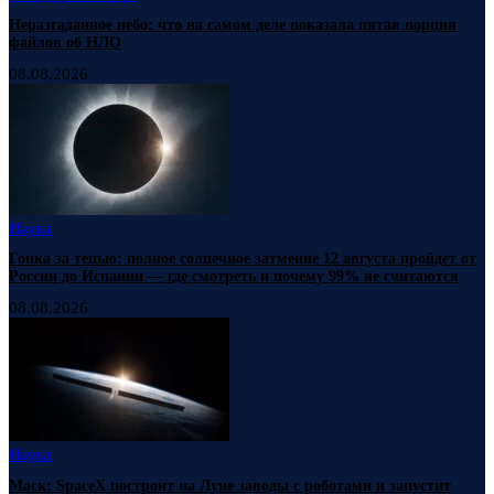
Неразгаданное небо: что на самом деле показала пятая порция
файлов об НЛО
08.08.2026
Наука
Гонка за тенью: полное солнечное затмение 12 августа пройдет от
России до Испании — где смотреть и почему 99% не считаются
08.08.2026
Наука
Маск: SpaceX построит на Луне заводы с роботами и запустит