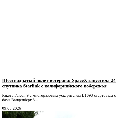
Шестнадцатый полет ветерана: SpaceX запустила 24
спутника Starlink с калифорнийского побережья
Ракета Falcon 9 с многоразовым ускорителем B1093 стартовала с
базы Ванденберг 8...
09.08.2026