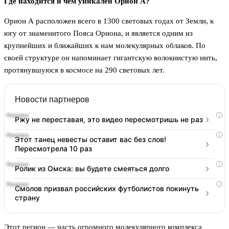
Где находится и чем уникален Орион А?
Орион А расположен всего в 1300 световых годах от Земли, к
югу от знаменитого Пояса Ориона, и является одним из
крупнейших и ближайших к нам молекулярных облаков. По
своей структуре он напоминает гигантскую волокнистую нить,
протянувшуюся в космосе на 290 световых лет.
Новости партнеров
i
Ржу не переставая, это видео пересмотришь не раз
i
Этот танец невесты оставит вас без слов!
Пересмотрела 10 раз
i
Ролик из Омска: вы будете смеяться долго
i
Смолов призвал российских футболистов покинуть
страну
Этот регион — часть огромного молекулярного комплекса