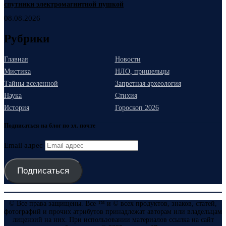
спутники электромагнитной пушкой
08.08.2026
Рубрики
Главная
Новости
Мистика
НЛО, пришельцы
Тайны вселенной
Запретная археология
Наука
Стихия
История
Гороскоп 2026
Подписаться на блог по эл. почте
Email адрес
Подписаться
© Все права защищены. Все ™ и © всех продуктов, знаков, статей,
фотографий и прочих атрибутов принадлежат авторам или владельцам
лицензий на них. При использовании материалов ссылка на сайт