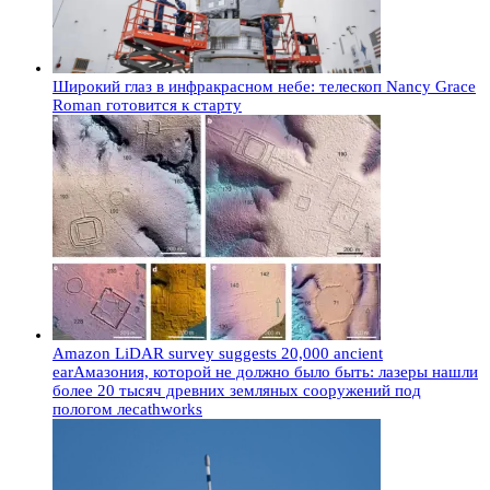
Широкий глаз в инфракрасном небе: телескоп Nancy Grace
Roman готовится к старту
Amazon LiDAR survey suggests 20,000 ancient
earАмазония, которой не должно было быть: лазеры нашли
более 20 тысяч древних земляных сооружений под
пологом лесаthworks