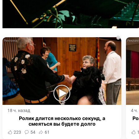
i
18 ч. назад
4 ч
Ролик длится несколько секунд, а
Ро
смеяться вы будете долго
223
54
61