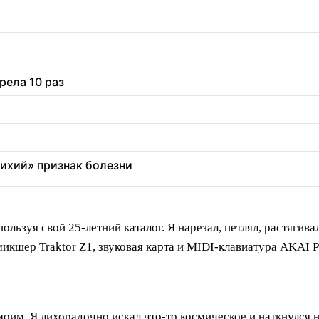
рела 10 раз
тихий» признак болезни
льзуя свой 25-летний каталог. Я нарезал, петлял, растягива
 микшер Traktor Z1, звуковая карта и MIDI-клавиатура AKAI
оим. Я лихорадочно искал что-то космическое и наткнулся н