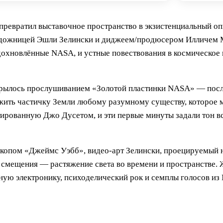
 превратил выставочное пространство в экзистенциальный о
удожницей Эшли Зелински и диджеем/продюсером Илличем 
дохновлённые NASA, и устные повествования в космическое
ткрылось прослушиванием «Золотой пластинки NASA» — посл
жить частичку Земли любому разумному существу, которое м
ированную Джо Дусетом, и эти первые минуты задали тон вс
копом «Джеймс Уэбб», видео-арт Зелински, проецируемый н
 смещения — растяжение света во времени и пространстве.
ную электронику, психоделический рок и семплы голосов из