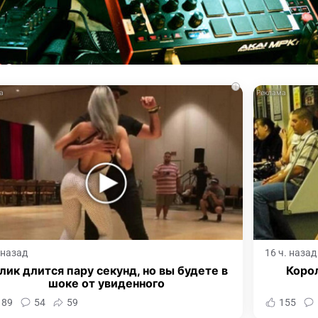
i
. назад
16 ч. назад
лик длится пару секунд, но вы будете в
Корол
шоке от увиденного
189
54
59
155