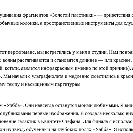
слушивания фрагментов «Золотой пластинки» — приветствия
е обычные колонки, а пространственные инструменты для сл
от перформанс, мы встретились у меня в студии. Нам понрав
т: волны растягиваются и становятся длиннее — или краснее
й, кстати, является инфракрасным именно по этой причине),
». Мы начали с ультрафиолета и медленно сместились к крас
ому темпу и насыщенным партитурам.
 «Уэбба». Они навсегда останутся моими любимыми. Я видела
ли опубликованы первые изображения. Я создала несколько в
новение галактик в Квинтете Стефана. Для финала я использ
 из звёзд, обученный на глубоких полях «Уэбба». Я исполь