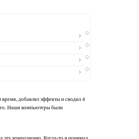
i
i
i
i
л время, добавлял эффекты и сводил 4
 Pro. Наши компьютеры были
а эту композицию. Когда-то я понимал