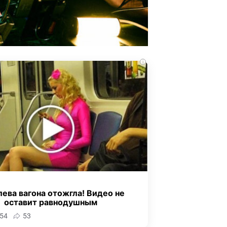
i
ева вагона отожгла! Видео не
оставит равнодушным
54
53