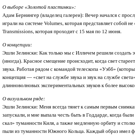
О выборе «Золотой пластинки»:
Адам Бернингер (владелец галереи): Вечер начался с про
играли на системе Volumes, которая представляет собой н
Transmissions, которая проходит с 15 мая по 12 июня.
О концепции:
Эшли Зелински: Как только мы с Илличем решили создать эт
(иногда). Красное смещение происходит, когда свет старее
звука. Работая рядом с командой телескопа «Уэбб» (которы
концепция — «свет на службе звука и звук на службе света
длинноволновых экспериментальных звуков к более высок
О визуальном ряде:
Эшли Зелински: Меня всегда тянет к самым первым снимкам
запускали, и мне выпала честь быть в Годдарде, когда бы
скал» туманности Киля, а также медленную орбиту и столк
пыли из туманности Южного Кольца. Каждый образ имел фон