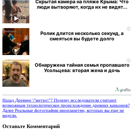
Скрытая камера на пляже Крыма: Что
люди вытворяют, когда их не видят...
i
Ролик длится несколько секунд, а
смеяться вы будете долго
i
Обнаружена тайная семья пропавшего
Усольцева: вторая жена и дочь
Назад
Древнее \"метро\"? Почему исследователи считают
возможным технологическое происхождение древних каньонов?
Далее
Реальные фотографии инопланетян, которых вы еще не
видели.
Оставьте Комментарий