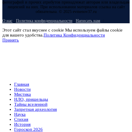
фотографий и прочих атрибутов принадлежат авторам или владельцам
лицензий на них. При использовании материалов ссылка на сайт
обязательна. © 2025 evmenov37.ru
О нас
Политика конфиденциальности
Написать нам
Этот сайт стал вкуснее с cookie Мы используем файлы cookie
для вашего удобства.
Политика Конфиденциальности
Принять
Главная
Новости
Мистика
НЛО, пришельцы
Тайны вселенной
Запретная археология
Наука
Стихия
История
Гороскоп 2026