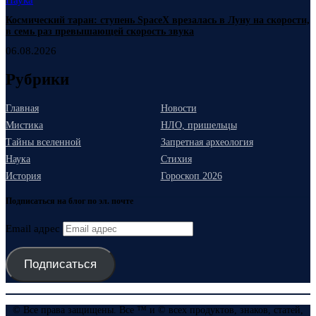
Наука
Космический таран: ступень SpaceX врезалась в Луну на скорости,
в семь раз превышающей скорость звука
06.08.2026
Рубрики
Главная
Новости
Мистика
НЛО, пришельцы
Тайны вселенной
Запретная археология
Наука
Стихия
История
Гороскоп 2026
Подписаться на блог по эл. почте
Email адрес
Подписаться
© Все права защищены. Все ™ и © всех продуктов, знаков, статей,