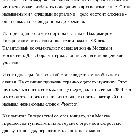
человек сможет избежать попадания в другое измерение. С так
называемыми \"спящими порталами\" дело обстоит сложнее -
они не выдают себя до поры до времени.
История одного такого портала связана с Владимиром
Гиляровским, известным писателем начала XX века.
Талантливый документалист освещал жизнь Москвы и
москвичей. Для сбора материала он посещал и полицейские
участки.
И вот однажды Гиляровский стал свидетелем необычного
случая. На станцию привезли странно одетого мужчину. Этот
человек был очень возбужден и утверждал, что сейчас 2004 год
и что он только что вышел из горящего поезда, который он
называл незнакомым словом \"метро\".
Как записал Гиляровский со слов нищего, вся Москва
изрешечена туннелями, по которым с огромной скоростью
движутся поезда, перевозя миллионы пассажиров.