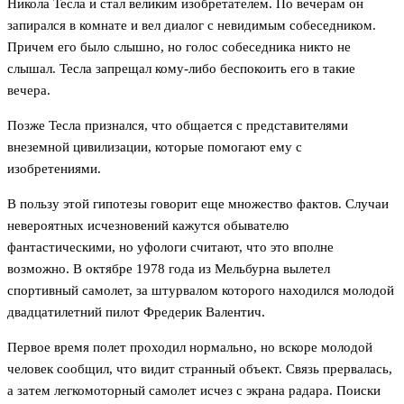
Никола Тесла и стал великим изобретателем. По вечерам он
запирался в комнате и вел диалог с невидимым собеседником.
Причем его было слышно, но голос собеседника никто не
слышал. Тесла запрещал кому-либо беспокоить его в такие
вечера.
Позже Тесла признался, что общается с представителями
внеземной цивилизации, которые помогают ему с
изобретениями.
В пользу этой гипотезы говорит еще множество фактов. Случаи
невероятных исчезновений кажутся обывателю
фантастическими, но уфологи считают, что это вполне
возможно. В октябре 1978 года из Мельбурна вылетел
спортивный самолет, за штурвалом которого находился молодой
двадцатилетний пилот Фредерик Валентич.
Первое время полет проходил нормально, но вскоре молодой
человек сообщил, что видит странный объект. Связь прервалась,
а затем легкомоторный самолет исчез с экрана радара. Поиски