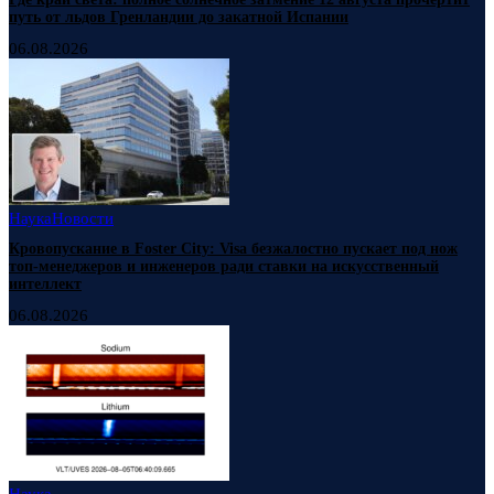
путь от льдов Гренландии до закатной Испании
06.08.2026
Наука
Новости
Кровопускание в Foster City: Visa безжалостно пускает под нож
топ-менеджеров и инженеров ради ставки на искусственный
интеллект
06.08.2026