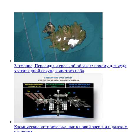
Затмение, Персеиды и ересь об облаках: почему для чуда
хватит одной секунды чистого неба
Космические «строители»: шаг к новой энергии и далеким
планетам