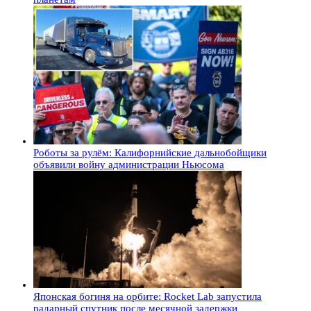
Роботы за рулём: Калифорнийские дальнобойщики
объявили войну администрации Ньюсома
Японская богиня на орбите: Rocket Lab запустила
радарный спутник после месячной задержки