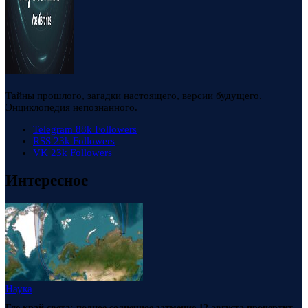
Тайны прошлого, загадки настоящего, версии будущего.
Энциклопедия непознанного.
Telegram
88k
Followers
RSS
23k
Followers
VK
23k
Followers
Интересное
Наука
Где край света: полное солнечное затмение 12 августа прочертит