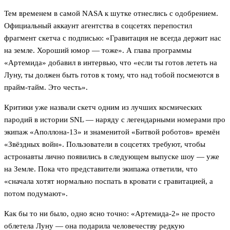
Тем временем в самой NASA к шутке отнеслись с одобрением.
Официальный аккаунт агентства в соцсетях перепостил
фрагмент скетча с подписью: «Гравитация не всегда держит нас
на земле. Хороший юмор — тоже». А глава программы
«Артемида» добавил в интервью, что «если ты готов лететь на
Луну, ты должен быть готов к тому, что над тобой посмеются в
прайм-тайм. Это честь».
Критики уже назвали скетч одним из лучших космических
пародий в истории SNL — наряду с легендарными номерами про
экипаж «Аполлона-13» и знаменитой «Битвой роботов» времён
«Звёздных войн». Пользователи в соцсетях требуют, чтобы
астронавты лично появились в следующем выпуске шоу — уже
на Земле. Пока что представители экипажа ответили, что
«сначала хотят нормально поспать в кровати с гравитацией, а
потом подумают».
Как бы то ни было, одно ясно точно: «Артемида-2» не просто
облетела Луну — она подарила человечеству редкую