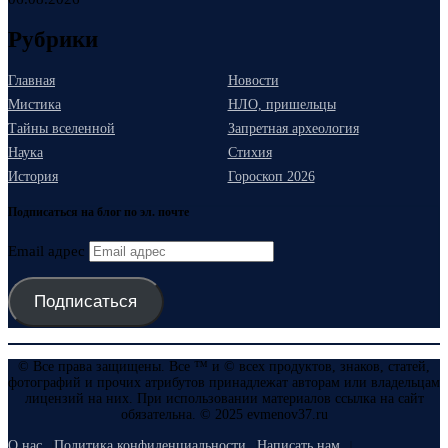
Рубрики
Главная
Новости
Мистика
НЛО, пришельцы
Тайны вселенной
Запретная археология
Наука
Стихия
История
Гороскоп 2026
Подписаться на блог по эл. почте
Email адрес
Подписаться
© Все права защищены. Все ™ и © всех продуктов, знаков, статей,
фотографий и прочих атрибутов принадлежат авторам или владельцам
лицензий на них. При использовании материалов ссылка на сайт
обязательна. © 2025 evmenov37.ru
О нас
Политика конфиденциальности
Написать нам