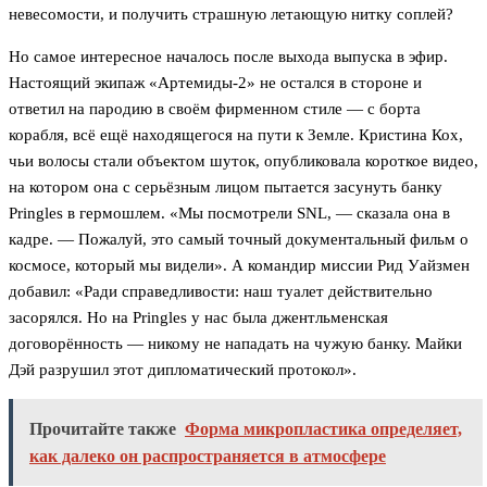
невесомости, и получить страшную летающую нитку соплей?
Но самое интересное началось после выхода выпуска в эфир.
Настоящий экипаж «Артемиды-2» не остался в стороне и
ответил на пародию в своём фирменном стиле — с борта
корабля, всё ещё находящегося на пути к Земле. Кристина Кох,
чьи волосы стали объектом шуток, опубликовала короткое видео,
на котором она с серьёзным лицом пытается засунуть банку
Pringles в гермошлем. «Мы посмотрели SNL, — сказала она в
кадре. — Пожалуй, это самый точный документальный фильм о
космосе, который мы видели». А командир миссии Рид Уайзмен
добавил: «Ради справедливости: наш туалет действительно
засорялся. Но на Pringles у нас была джентльменская
договорённость — никому не нападать на чужую банку. Майки
Дэй разрушил этот дипломатический протокол».
Прочитайте также
Форма микропластика определяет,
как далеко он распространяется в атмосфере