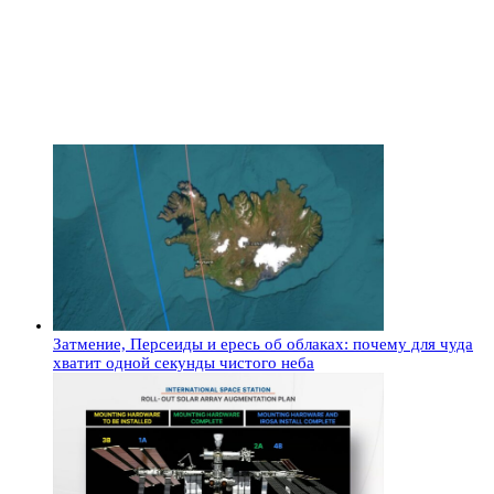
Затмение, Персеиды и ересь об облаках: почему для чуда
хватит одной секунды чистого неба