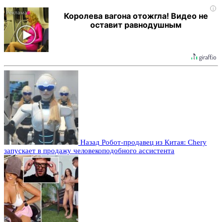
i
Королева вагона отожгла! Видео не
оставит равнодушным
Назад
Робот-продавец из Китая: Chery
запускает в продажу человекоподобного ассистента