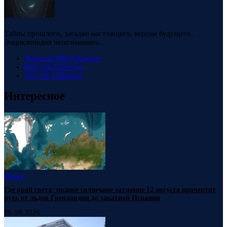
Тайны прошлого, загадки настоящего, версии будущего.
Энциклопедия непознанного.
Telegram
88k
Followers
RSS
23k
Followers
VK
23k
Followers
Интересное
Наука
Где край света: полное солнечное затмение 12 августа прочертит
путь от льдов Гренландии до закатной Испании
06.08.2026