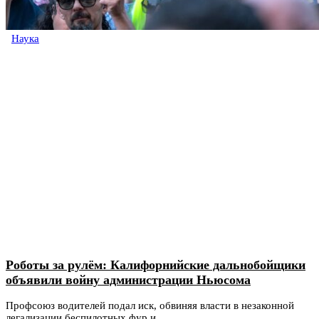
Наука
Роботы за рулём: Калифорнийские дальнобойщики
объявили войну администрации Ньюсома
Профсоюз водителей подал иск, обвиняя власти в незаконной
легализации беспилотных фур и...