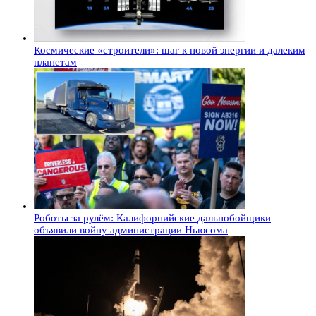
Космические «строители»: шаг к новой энергии и далеким
планетам
Роботы за рулём: Калифорнийские дальнобойщики
объявили войну администрации Ньюсома