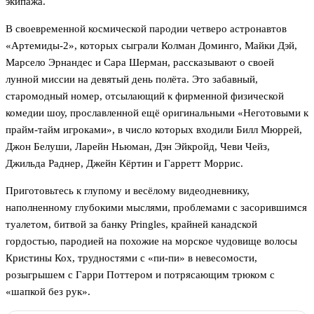
экипажа.
В своевременной космической пародии четверо астронавтов
«Артемиды-2», которых сыграли Колман Доминго, Майки Дэй,
Марсело Эрнандес и Сара Шерман, рассказывают о своей
лунной миссии на девятый день полёта. Это забавный,
старомодный номер, отсылающий к фирменной физической
комедии шоу, прославленной ещё оригинальными «Неготовыми к
прайм-тайм игроками», в число которых входили Билл Мюррей,
Джон Белуши, Ларейн Ньюман, Дэн Эйкройд, Чеви Чейз,
Джильда Раднер, Джейн Кёртин и Гарретт Моррис.
Приготовьтесь к глупому и весёлому видеодневнику,
наполненному глубокими мыслями, проблемами с засорившимся
туалетом, битвой за банку Pringles, крайней канадской
гордостью, пародией на похожие на морское чудовище волосы
Кристины Кох, трудностями с «пи-пи» в невесомости,
розыгрышем с Гарри Поттером и потрясающим трюком с
«шапкой без рук».