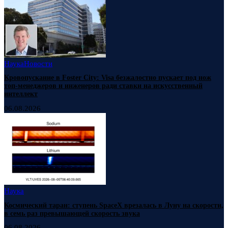
Наука
Новости
Кровопускание в Foster City: Visa безжалостно пускает под нож
топ-менеджеров и инженеров ради ставки на искусственный
интеллект
06.08.2026
Наука
Космический таран: ступень SpaceX врезалась в Луну на скорости,
в семь раз превышающей скорость звука
06.08.2026