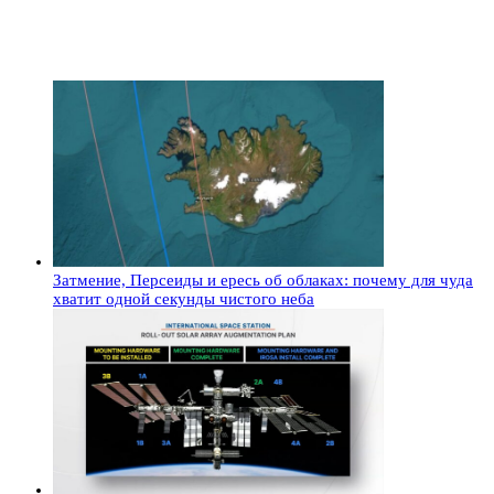
Затмение, Персеиды и ересь об облаках: почему для чуда
хватит одной секунды чистого неба