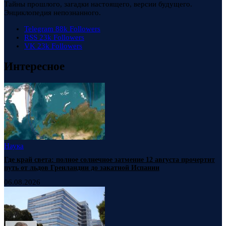
Тайны прошлого, загадки настоящего, версии будущего.
Энциклопедия непознанного.
Telegram
88k
Followers
RSS
23k
Followers
VK
23k
Followers
Интересное
Наука
Где край света: полное солнечное затмение 12 августа прочертит
путь от льдов Гренландии до закатной Испании
06.08.2026