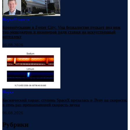
Наука
Новости
Кровопускание в Foster City: Visa безжалостно пускает под нож
топ-менеджеров и инженеров ради ставки на искусственный
интеллект
06.08.2026
Наука
Космический таран: ступень SpaceX врезалась в Луну на скорости,
в семь раз превышающей скорость звука
06.08.2026
Рубрики