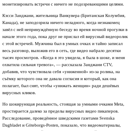
монетизировать встречи с ничего не подозревающими целями.
Кэсси Занджани, жительница Ванкувера (Британская Колумбия,
Канада), не заподозрила ничего неладного, когда незнакомец
завёл с ней непринуждённую беседу во время ночной прогулки в
начале этого года, пока друг не прислал ей вирусный видеоролик
с этой встречей. Мужчина был в умных очках и тайно записал
весь разговор, выложив его в сеть, где видео набрало десятки
тысяч просмотров. «Когда я это увидела, я была в шоке, и меня
охватила сильная тревога», — рассказала Занджани CTV,
добавив, что чувствовала себя «униженной» из-за ролика, на
съёмку которого она не давала согласия и который, как она
полагает, был снят, чтобы «унижать женщин» ради дешёвых
вирусных кликов.
Но шокирующая реальность, стоящая за умными очками Meta,
простирается далеко за пределы вирусных видео пикаперов.
Расследование, проведённое шведскими газетами Svenska
Dagbladet и Göteborgs-Posten, показало, что видеоматериалы,