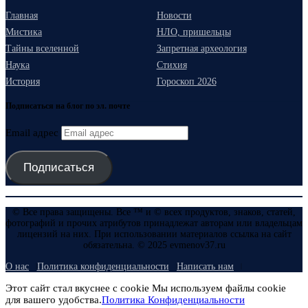
Главная
Новости
Мистика
НЛО, пришельцы
Тайны вселенной
Запретная археология
Наука
Стихия
История
Гороскоп 2026
Подписаться на блог по эл. почте
Email адрес
Подписаться
© Все права защищены. Все ™ и © всех продуктов, знаков, статей,
фотографий и прочих атрибутов принадлежат авторам или владельцам
лицензий на них. При использовании материалов ссылка на сайт
обязательна. © 2025 evmenov37.ru
О нас
Политика конфиденциальности
Написать нам
Этот сайт стал вкуснее с cookie Мы используем файлы cookie
для вашего удобства.
Политика Конфиденциальности