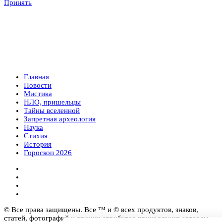
Принять
Главная
Новости
Мистика
НЛО, пришельцы
Тайны вселенной
Запретная археология
Наука
Стихия
История
Гороскоп 2026
© Все права защищены. Все ™ и © всех продуктов, знаков,
статей, фотографий и прочих атрибутов принадлежат авторам