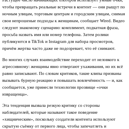
Растущее число начинающих блогеров использует умные очки,
чтобы превращать реальные встречи в контент — они рыщут по
ночным улицам, торговым центрам и городским улицам, снимая
свои непрошеные подходы к женщинам, сообщает Wired. Видео
следуют знакомому сценарию: комплимент, подкатная фраза,
просьба назвать имя или номер телефона. Затем ролики
публикуются в TikTok и Instagram для набора просмотров,
причём жертва часто даже не подозревает, что её снимают.
Во многих случаях взаимодействие переходит от неловкого к
агрессивному: женщины явно отвергают ухаживания, но их всё
равно записывают. По словам критиков, такие клипы призваны
вызывать бурную реакцию и повышать вовлечённость — и, как
сообщается, уже принесли технологии прозвище «очки
извращенца».
Эта тенденция вызвала резкую критику со стороны
наблюдателей, которые называют такое поведение
«хищническим», поскольку создатели контента используют
скрытую съёмку от первого лица, чтобы запечатлеть и