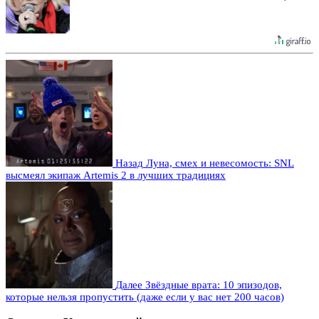
Назад
Луна, смех и невесомость: SNL
высмеял экипаж Artemis 2 в лучших традициях
Далее
Звёздные врата: 10 эпизодов,
которые нельзя пропустить (даже если у вас нет 200 часов)