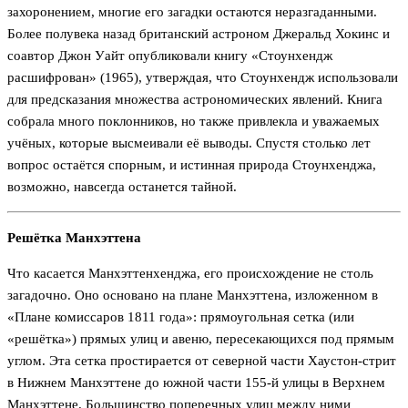
захоронением, многие его загадки остаются неразгаданными.
Более полувека назад британский астроном Джеральд Хокинс и
соавтор Джон Уайт опубликовали книгу «Стоунхендж
расшифрован» (1965), утверждая, что Стоунхендж использовали
для предсказания множества астрономических явлений. Книга
собрала много поклонников, но также привлекла и уважаемых
учёных, которые высмеивали её выводы. Спустя столько лет
вопрос остаётся спорным, и истинная природа Стоунхенджа,
возможно, навсегда останется тайной.
Решётка Манхэттена
Что касается Манхэттенхенджа, его происхождение не столь
загадочно. Оно основано на плане Манхэттена, изложенном в
«Плане комиссаров 1811 года»: прямоугольная сетка (или
«решётка») прямых улиц и авеню, пересекающихся под прямым
углом. Эта сетка простирается от северной части Хаустон-стрит
в Нижнем Манхэттене до южной части 155-й улицы в Верхнем
Манхэттене. Большинство поперечных улиц между ними