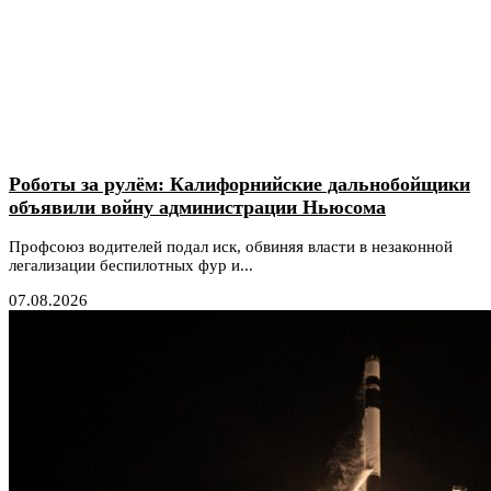
Роботы за рулём: Калифорнийские дальнобойщики
объявили войну администрации Ньюсома
Профсоюз водителей подал иск, обвиняя власти в незаконной
легализации беспилотных фур и...
07.08.2026