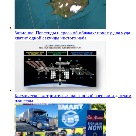
Затмение, Персеиды и ересь об облаках: почему для чуда
хватит одной секунды чистого неба
Космические «строители»: шаг к новой энергии и далеким
планетам