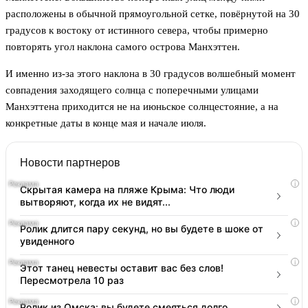
расположены в обычной прямоугольной сетке, повёрнутой на 30
градусов к востоку от истинного севера, чтобы примерно
повторять угол наклона самого острова Манхэттен.
И именно из-за этого наклона в 30 градусов волшебный момент
совпадения заходящего солнца с поперечными улицами
Манхэттена приходится не на июньское солнцестояние, а на
конкретные даты в конце мая и начале июля.
Новости партнеров
i
Скрытая камера на пляже Крыма: Что люди
вытворяют, когда их не видят...
i
Ролик длится пару секунд, но вы будете в шоке от
увиденного
i
Этот танец невесты оставит вас без слов!
Пересмотрела 10 раз
i
Ролик из Омска: вы будете смеяться долго