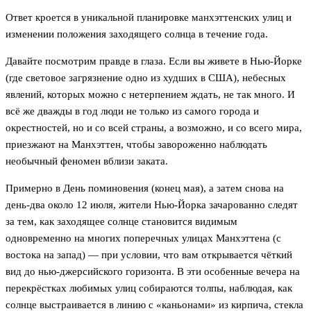
Ответ кроется в уникальной планировке манхэттенских улиц и
изменении положения заходящего солнца в течение года.
Давайте посмотрим правде в глаза. Если вы живете в Нью-Йорке
(где световое загрязнение одно из худших в США), небесных
явлений, которых можно с нетерпением ждать, не так много. И
всё же дважды в год люди не только из самого города и
окрестностей, но и со всей страны, а возможно, и со всего мира,
приезжают на Манхэттен, чтобы завороженно наблюдать
необычный феномен вблизи заката.
Примерно в День поминовения (конец мая), а затем снова на
день-два около 12 июля, жители Нью-Йорка зачарованно следят
за тем, как заходящее солнце становится видимым
одновременно на многих поперечных улицах Манхэттена (с
востока на запад) — при условии, что вам открывается чёткий
вид до нью-джерсийского горизонта. В эти особенные вечера на
перекрёстках любимых улиц собираются толпы, наблюдая, как
солнце выстраивается в линию с «каньонами» из кирпича, стекла