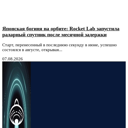
Японская богиня на орбите: Rocket Lab запустила
радарный спутник после месячной задержки
Старт, перенесенный в последнюю секунду в июне, успешно
состоялся в августе, открывая...
07.08.2026