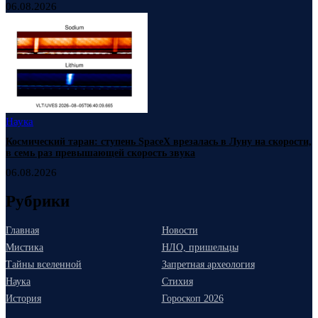
06.08.2026
Наука
Космический таран: ступень SpaceX врезалась в Луну на скорости,
в семь раз превышающей скорость звука
06.08.2026
Рубрики
Главная
Новости
Мистика
НЛО, пришельцы
Тайны вселенной
Запретная археология
Наука
Стихия
История
Гороскоп 2026