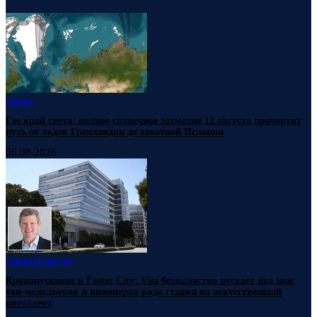
Наука
Где край света: полное солнечное затмение 12 августа прочертит
путь от льдов Гренландии до закатной Испании
06.08.2026
Наука
Новости
Кровопускание в Foster City: Visa безжалостно пускает под нож
топ-менеджеров и инженеров ради ставки на искусственный
интеллект