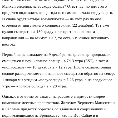
Некоторые из вас, возможно, задаются вопросом: виден ли
Манхэттенхендж на восходе солнца? Ответ: да, но для этого
придётся подождать конца года или самого начала следующего.
И снова будет четыре возможности — на этот раз по обе
стороны от дня зимнего солнцестояния (22 декабря). Тут уже
нужно смотреть на 180 градусов в противоположном
направлении — на азимут 120°, то есть 30° южнее истинного
востока.
Первый шанс выпадает на 9 декабря, когда солнце продолжает
смещаться к югу: «полное солнце» в 7:13 утра (EST), а затем
«полусолнце» — 10 декабря в 7:12 утра. После солнцестояния
солнце разворачивается и начинает смещаться обратно на север.
1 января мы увидим «полусолнце» в 7:26 утра, а на следующее
утро — «полное солнце» в 7:28 утра.
Однако, в отличие от заката, на рассвете видимости скорее
помешают местные препятствия. Жителям Верхнего Манхэттена
и Гарлема придётся бороться со зданиями и сооружениями,
поднимающимися из Бронкса; те, кто на Ист-Сайде и в