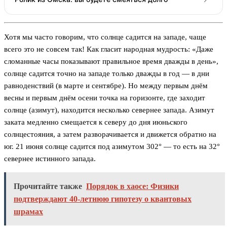
Хотя мы часто говорим, что солнце садится на западе, чаще
всего это не совсем так! Как гласит народная мудрость: «Даже
сломанные часы показывают правильное время дважды в день»,
солнце садится точно на западе только дважды в год — в дни
равноденствий (в марте и сентябре). Но между первым днём
весны и первым днём осени точка на горизонте, где заходит
солнце (азимут), находится несколько севернее запада. Азимут
заката медленно смещается к северу до дня июньского
солнцестояния, а затем разворачивается и движется обратно на
юг. 21 июня солнце садится под азимутом 302° — то есть на 32°
севернее истинного запада.
Прочитайте также
Порядок в хаосе: Физики
подтверждают 40-летнюю гипотезу о квантовых
шрамах