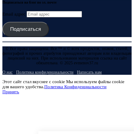
Подписаться на блог по эл. почте
Email адрес
Подписаться
© Все права защищены. Все ™ и © всех продуктов, знаков, статей,
фотографий и прочих атрибутов принадлежат авторам или владельцам
лицензий на них. При использовании материалов ссылка на сайт
обязательна. © 2025 evmenov37.ru
О нас
Политика конфиденциальности
Написать нам
Этот сайт стал вкуснее с cookie Мы используем файлы cookie
для вашего удобства.
Политика Конфиденциальности
Принять