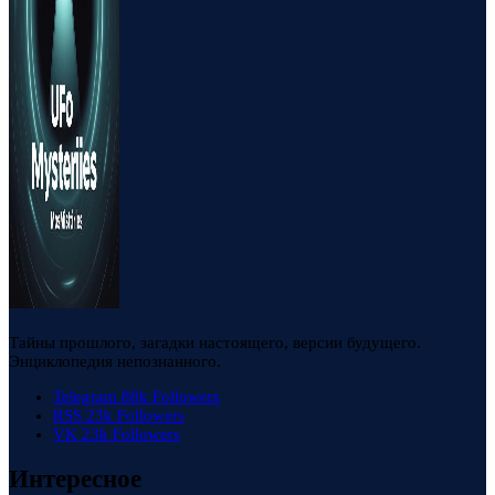
Тайны прошлого, загадки настоящего, версии будущего.
Энциклопедия непознанного.
Telegram
88k
Followers
RSS
23k
Followers
VK
23k
Followers
Интересное