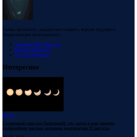
Тайны прошлого, загадки настоящего, версии будущего.
Энциклопедия непознанного.
Telegram
88k
Followers
RSS
23k
Followers
VK
23k
Followers
Интересное
Наука
Солнечный серп над Британией: где, когда и как увидеть
глубочайшее частное затмение десятилетия 12 августа
08.08.2026