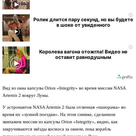
i
Ролик длится пару секунд, но вы будете
в шоке от увиденного
i
Королева вагона отожгла! Видео не
оставит равнодушным
Вид из окна капсулы Orion «Integrity» во время миссии NASA
Artemis 2 вокруг Луны.
У астронавтов NASA Artemis 2 была отличная «панорама» во
время их «лунной поездки». На этом снимке, сделанном
экипажем миссии из капсулы Orion «Integrity», видно, как
закручиваются звёзды космоса за окном, пока корабль