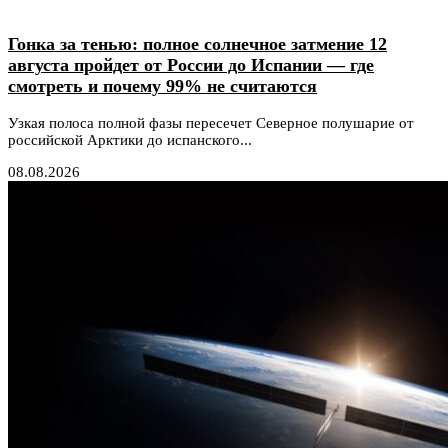
Гонка за тенью: полное солнечное затмение 12
августа пройдет от России до Испании — где
смотреть и почему 99% не считаются
Узкая полоса полной фазы пересечет Северное полушарие от
российской Арктики до испанского...
08.08.2026