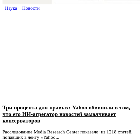
Наука
Новости
Три процента для правых: Yahoo обвинили в том,
что его ИИ-агрегатор новостей замалчивает
консерваторов
Расследование Media Research Center показало: из 1218 статей,
попавших в ленту «Yahoo...