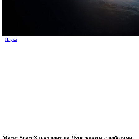
Наука
Маск: SpaceX построит на Луне заводы с роботами