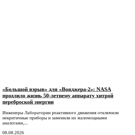
«Большой взрыв» для «Вояджера-2»: NASA
продлило жизнь 50-летнему аппарату хитрой
переброской энергии
Инженеры Лаборатории реактивного движения отключили
некритичные приборы и заменили их маломощными
аналогами,...
08.08.2026