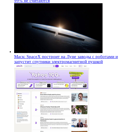
99% не считаются
Маск: SpaceX построит на Луне заводы с роботами и
запустит спутники электромагнитной пушкой