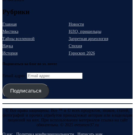
Рубрики
Главная
Новости
Мистика
НЛО, пришельцы
Тайны вселенной
Запретная археология
Наука
Стихия
История
Гороскоп 2026
Подписаться на блог по эл. почте
Email адрес
Подписаться
© Все права защищены. Все ™ и © всех продуктов, знаков, статей,
фотографий и прочих атрибутов принадлежат авторам или владельцам
лицензий на них. При использовании материалов ссылка на сайт
обязательна. © 2025 evmenov37.ru
О нас
Политика конфиденциальности
Написать нам