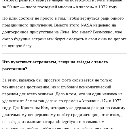
NASA стремится вернуть людей на поверхность Луны впервые
за 50 лет — после последней миссии «Аполлон» в 1972 году.
Но план состоит не просто в том, чтобы вернуться ради одного
праздничного прилунения. Вместо этого NASA нацелено на
долгосрочное присутствие на Луне. Кто знает? Возможно, уже
скоро будущие астронавты будут смотреть в свои окна по дороге
на лунную базу.
Что чувствуют астронавты, глядя на звёзды с такого
расстояния?
За этим, казалось бы, простым фото скрывается не только
техническое достижение, но и глубокий психологический
перелом для всего экипажа. Дело в том, что ни один человек не
удалялся от Земли так далеко со времён «Аполлона-17» в 1972
году. Для Кристины Кох, которая уже держала рекорд по самому
длительному непрерывному полёту среди женщин, этот взгляд
на звёзды из иллюминатора «Integrity» стал символом
следующего рубежа. «Когда видишь, как звёзды не просто