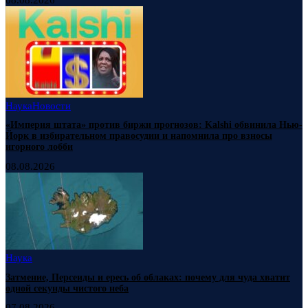
Наука
Новости
«Империя штата» против биржи прогнозов: Kalshi обвинила Нью-
Йорк в избирательном правосудии и напомнила про взносы
игорного лобби
08.08.2026
Наука
Затмение, Персеиды и ересь об облаках: почему для чуда хватит
одной секунды чистого неба
07.08.2026