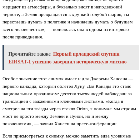
мерцают из атмосферы, а буквально висят в неподвижной
черноте, а Земля превращается в хрупкий голубой шарик, ты
перестаёшь думать о политике и начинаешь думать о будущем
всего человечества», — поделилась она в одном из интервью
после приводнения.
Прочитайте также
Первый ирландский спутник
EIRSAT-1 успешно завершил историческую миссию
Особое значение этот снимок имеет и для Джереми Хансена —
первого канадца, который облетел Луну. Для Канады это стало
национальным праздником: десятки тысяч людей наблюдали за
трансляцией с зажжёнными кленовыми листьями. «Когда я
смотрел на эти звёзды через стекло Orion, я понимал: мы строим
мост не просто между Землёй и Луной, но и между
поколениями», — заявил Хансен на пресс-конференции.
Если присмотреться к снимку, можно заметить едва уловимые