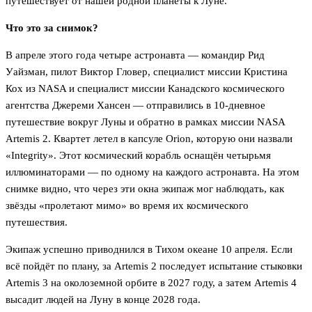
путешествует от нашей родной планеты к Луне.
Что это за снимок?
В апреле этого года четыре астронавта — командир Рид
Уайзман, пилот Виктор Гловер, специалист миссии Кристина
Кох из NASA и специалист миссии Канадского космического
агентства Джереми Хансен — отправились в 10-дневное
путешествие вокруг Луны и обратно в рамках миссии NASA
Artemis 2. Квартет летел в капсуле Orion, которую они назвали
«Integrity». Этот космический корабль оснащён четырьмя
иллюминаторами — по одному на каждого астронавта. На этом
снимке видно, что через эти окна экипаж мог наблюдать, как
звёзды «пролетают мимо» во время их космического
путешествия.
Экипаж успешно приводнился в Тихом океане 10 апреля. Если
всё пойдёт по плану, за Artemis 2 последует испытание стыковки
Artemis 3 на околоземной орбите в 2027 году, а затем Artemis 4
высадит людей на Луну в конце 2028 года.