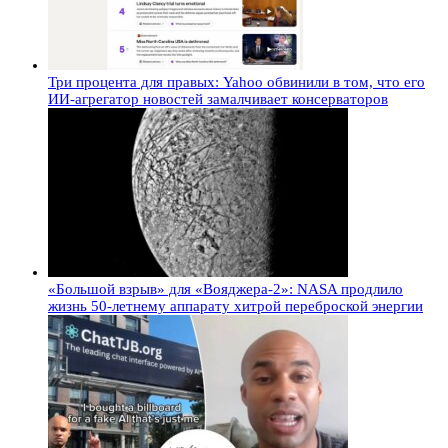
Три процента для правых: Yahoo обвинили в том, что его
ИИ-агрегатор новостей замалчивает консерваторов
«Большой взрыв» для «Вояджера-2»: NASA продлило
жизнь 50-летнему аппарату хитрой переброской энергии