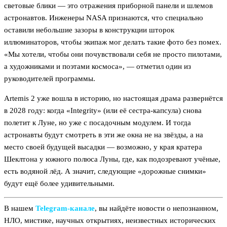
световые блики — это отражения приборной панели и шлемов
астронавтов. Инженеры NASA признаются, что специально
оставили небольшие зазоры в конструкции шторок
иллюминаторов, чтобы экипаж мог делать такие фото без помех.
«Мы хотели, чтобы они почувствовали себя не просто пилотами,
а художниками и поэтами космоса», — отметил один из
руководителей программы.
Artemis 2 уже вошла в историю, но настоящая драма развернётся
в 2028 году: когда «Integrity» (или её сестра-капсула) снова
полетит к Луне, но уже с посадочным модулем. И тогда
астронавты будут смотреть в эти же окна не на звёзды, а на
место своей будущей высадки — возможно, у края кратера
Шеклтона у южного полюса Луны, где, как подозревают учёные,
есть водяной лёд. А значит, следующие «дорожные снимки»
будут ещё более удивительными.
В нашем
Telegram‑канале
, вы найдёте новости о непознанном,
НЛО, мистике, научных открытиях, неизвестных исторических