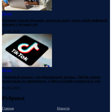
Наука
Планшет раньше букваря: родители хотят учить детей цифровой
грамоте с четырех лет
05.08.2026
Наука
«Табачный момент» для Кремниевой долины: TikTok платит
подросткам за зависимость, а Meta и Google готовятся к суду
05.08.2026
Рубрики
Главная
Новости