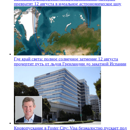
превратят 12 августа в идеальное астрономическое шоу
Где край света: полное солнечное затмение 12 августа
прочертит путь от льдов Гренландии до закатной Испании
Кровопускание в Foster City: Visa безжалостно пускает под