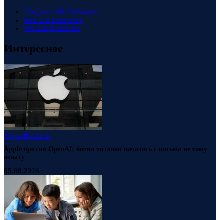
Telegram
88k
Followers
RSS
23k
Followers
VK
23k
Followers
Интересное
Наука
Новости
Apple против OpenAI: битва титанов началась с письма не тому
азиату
05.08.2026