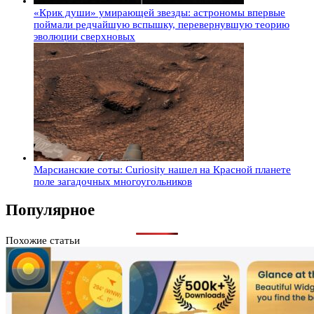
«Крик души» умирающей звезды: астрономы впервые
поймали редчайшую вспышку, перевернувшую теорию
эволюции сверхновых
Марсианские соты: Curiosity нашел на Красной планете
поле загадочных многоугольников
Популярное
Похожие статьи