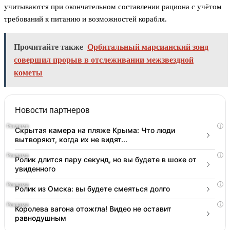
учитываются при окончательном составлении рациона с учётом
требований к питанию и возможностей корабля.
Прочитайте также
Орбитальный марсианский зонд
совершил прорыв в отслеживании межзвездной
кометы
Новости партнеров
i
Скрытая камера на пляже Крыма: Что люди
вытворяют, когда их не видят...
i
Ролик длится пару секунд, но вы будете в шоке от
увиденного
i
Ролик из Омска: вы будете смеяться долго
i
Королева вагона отожгла! Видео не оставит
равнодушным