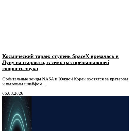
Космический таран: ступень SpaceX врезалась в
Луну на скорости, в семь раз превышающей
скорость звука
Орбитальные зонды NASA и Южной Кореи охотятся за кратером
и пылевым шлейфом,...
06.08.2026