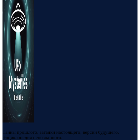
Тайны прошлого, загадки настоящего, версии будущего.
Энциклопедия непознанного.