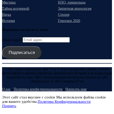
Мистика
НЛО, пришельцы
Тайны вселенной
Запретная археология
Наука
Стихия
История
Гороскоп 2026
Подписаться на блог по эл. почте
Email адрес
Подписаться
© Все права защищены. Все ™ и © всех продуктов, знаков, статей,
фотографий и прочих атрибутов принадлежат авторам или владельцам
лицензий на них. При использовании материалов ссылка на сайт
обязательна. © 2025 evmenov37.ru
О нас
Политика конфиденциальности
Написать нам
Этот сайт стал вкуснее с cookie Мы используем файлы cookie
для вашего удобства.
Политика Конфиденциальности
Принять