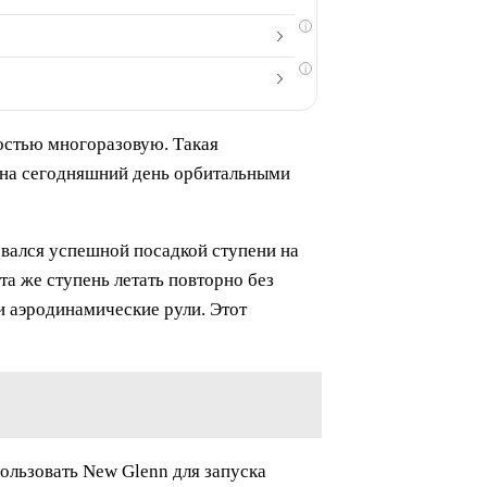
i
i
ностью многоразовую. Такая
и на сегодняшний день орбитальными
овался успешной посадкой ступени на
та же ступень летать повторно без
и аэродинамические рули. Этот
ользовать New Glenn для запуска