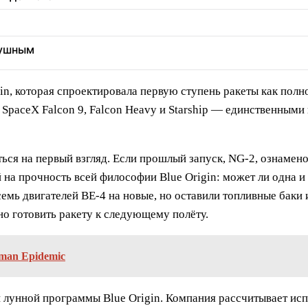
душным
gin, которая спроектировала первую ступень ракеты как пол
 SpaceX Falcon 9, Falcon Heavy и Starship — единственным
ься на первый взгляд. Если прошлый запуск, NG-2, ознамен
на прочность всей философии Blue Origin: может ли одна и 
мь двигателей BE-4 на новые, но оставили топливные баки 
о готовить ракету к следующему полёту.
uman Epidemic
 лунной программы Blue Origin. Компания рассчитывает исп