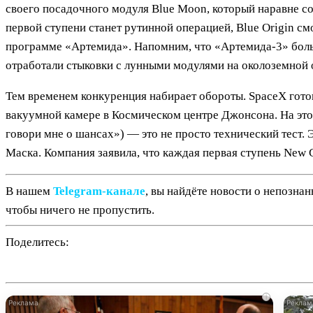
своего посадочного модуля Blue Moon, который наравне со
первой ступени станет рутинной операцией, Blue Origin см
программе «Артемида». Напомним, что «Артемида-3» больш
отработали стыковки с лунными модулями на околоземной 
Тем временем конкуренция набирает обороты. SpaceX готов
вакуумной камере в Космическом центре Джонсона. На этом
говори мне о шансах») — это не просто технический тест. 
Маска. Компания заявила, что каждая первая ступень New G
В нашем
Telegram‑канале
, вы найдёте новости о непозна
чтобы ничего не пропустить.
Поделитесь:
i