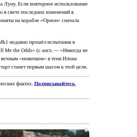
на Луну. Если повторное использование
о в свете последних изменений в
онавты на корабле «Орион» сначала
 Mk1 недавно прошёл испытания в
l Me the Odds» (с англ. — «Никогда не
ть вечным «новичком» в тени Илона
тарт станет первым шагом к этой цели.
ических фактах.
Подписывайтесь
,
i