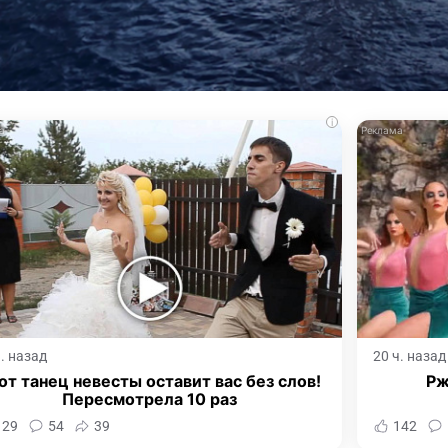
i
ч. назад
20 ч. назад
от танец невесты оставит вас без слов!
Рж
Пересмотрела 10 раз
129
54
39
142