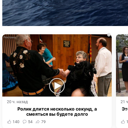
i
20 ч. назад
21 
Ролик длится несколько секунд, а
Эт
смеяться вы будете долго
140
54
79