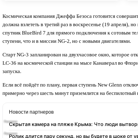
Космическая компания Джеффа Безоса готовится совершить
должна взлететь в третий раз в воскресенье (19 апреля),
спутник BlueBird 7 для прямого подключения к сотовым те
ступени, что и в миссии NG-2, но с новыми двигателями.
Старт NG-3 запланирован на двухчасовое окно, которое от
LC-36 на космической станции на мысе Канаверал во Флори
запуска.
Если всё пойдёт по плану, первая ступень New Glenn отключ
примерно через шесть минут приземлится на беспилотный к
Новости партнеров
Скрытая камера на пляже Крыма: Что люди вытворяю
Ролик длится пару секунд, но вы будете в шоке от 