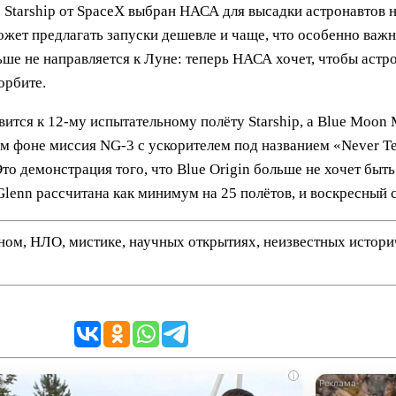
 Starship от SpaceX выбран НАСА для высадки астронавтов 
ожет предлагать запуски дешевле и чаще, что особенно важн
е не направляется к Луне: теперь НАСА хочет, чтобы астр
орбите.
ится к 12-му испытательному полёту Starship, а Blue Moon
 фоне миссия NG-3 с ускорителем под названием «Never Tel
Это демонстрация того, что Blue Origin больше не хочет бы
lenn рассчитана как минимум на 25 полётов, и воскресный с
нном, НЛО, мистике, научных открытиях, неизвестных истор
i