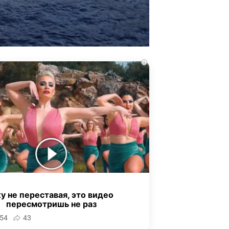
i
у не переставая, это видео
пересмотришь не раз
54
43