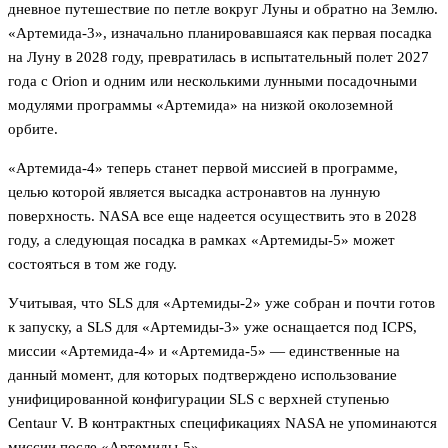
дневное путешествие по петле вокруг Луны и обратно на Землю.
«Артемида-3», изначально планировавшаяся как первая посадка
на Луну в 2028 году, превратилась в испытательный полет 2027
года с Orion и одним или несколькими лунными посадочными
модулями программы «Артемида» на низкой околоземной
орбите.
«Артемида-4» теперь станет первой миссией в программе,
целью которой является высадка астронавтов на лунную
поверхность. NASA все еще надеется осуществить это в 2028
году, а следующая посадка в рамках «Артемиды-5» может
состояться в том же году.
Учитывая, что SLS для «Артемиды-2» уже собран и почти готов
к запуску, а SLS для «Артемиды-3» уже оснащается под ICPS,
миссии «Артемида-4» и «Артемида-5» — единственные на
данный момент, для которых подтверждено использование
унифицированной конфигурации SLS с верхней ступенью
Centaur V. В контрактных спецификациях NASA не упоминаются
миссии после «Артемиды-5».