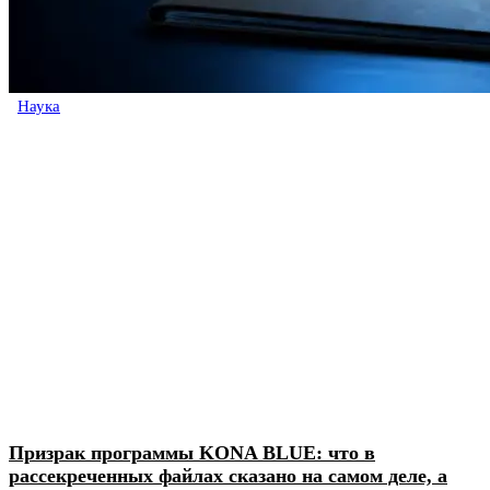
Наука
Призрак программы KONA BLUE: что в
рассекреченных файлах сказано на самом деле, а