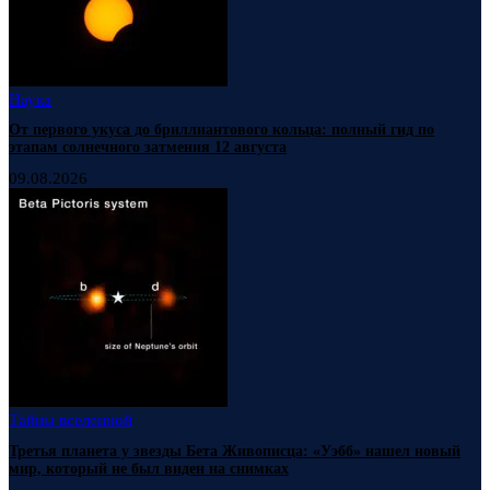
Наука
От первого укуса до бриллиантового кольца: полный гид по
этапам солнечного затмения 12 августа
09.08.2026
Тайны вселенной
Третья планета у звезды Бета Живописца: «Уэбб» нашел новый
мир, который не был виден на снимках