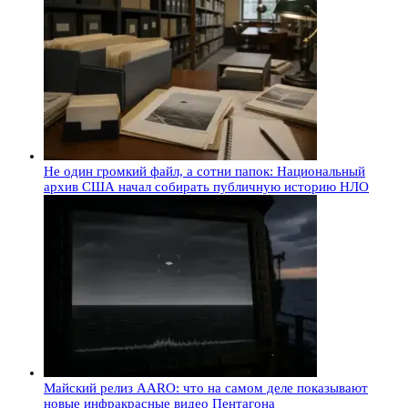
Не один громкий файл, а сотни папок: Национальный
архив США начал собирать публичную историю НЛО
Майский релиз AARO: что на самом деле показывают
новые инфракрасные видео Пентагона