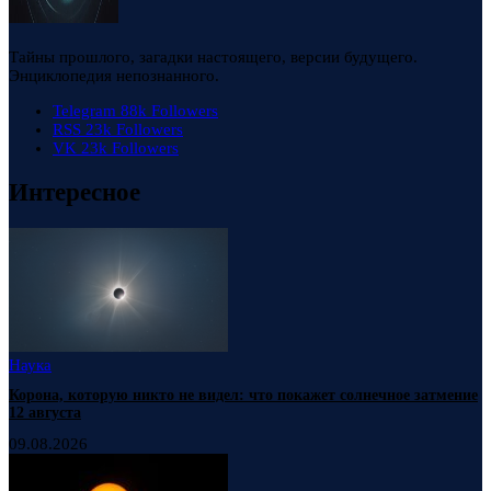
Тайны прошлого, загадки настоящего, версии будущего.
Энциклопедия непознанного.
Telegram
88k
Followers
RSS
23k
Followers
VK
23k
Followers
Интересное
Наука
Корона, которую никто не видел: что покажет солнечное затмение
12 августа
09.08.2026