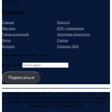
09.08.2026
Рубрики
Главная
Новости
Мистика
НЛО, пришельцы
Тайны вселенной
Запретная археология
Наука
Стихия
История
Гороскоп 2026
Подписаться на блог по эл. почте
Email адрес
Подписаться
© Все права защищены. Все ™ и © всех продуктов, знаков, статей,
фотографий и прочих атрибутов принадлежат авторам или владельцам
лицензий на них. При использовании материалов ссылка на сайт
обязательна. © 2025 evmenov37.ru