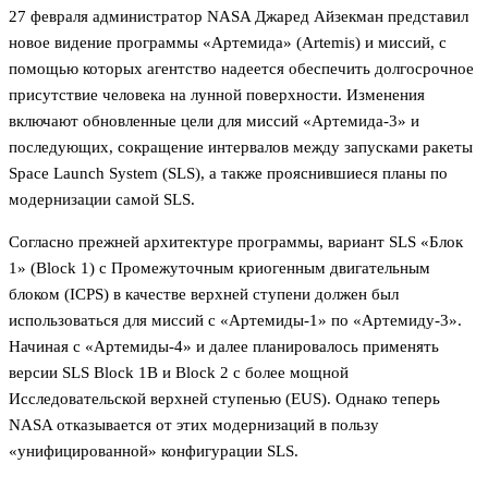
27 февраля администратор NASA Джаред Айзекман представил
новое видение программы «Артемида» (Artemis) и миссий, с
помощью которых агентство надеется обеспечить долгосрочное
присутствие человека на лунной поверхности. Изменения
включают обновленные цели для миссий «Артемида-3» и
последующих, сокращение интервалов между запусками ракеты
Space Launch System (SLS), а также прояснившиеся планы по
модернизации самой SLS.
Согласно прежней архитектуре программы, вариант SLS «Блок
1» (Block 1) с Промежуточным криогенным двигательным
блоком (ICPS) в качестве верхней ступени должен был
использоваться для миссий с «Артемиды-1» по «Артемиду-3».
Начиная с «Артемиды-4» и далее планировалось применять
версии SLS Block 1B и Block 2 с более мощной
Исследовательской верхней ступенью (EUS). Однако теперь
NASA отказывается от этих модернизаций в пользу
«унифицированной» конфигурации SLS.