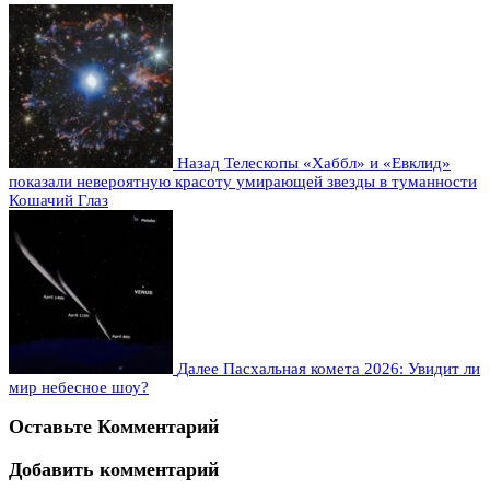
Назад
Телескопы «Хаббл» и «Евклид»
показали невероятную красоту умирающей звезды в туманности
Кошачий Глаз
Далее
Пасхальная комета 2026: Увидит ли
мир небесное шоу?
Оставьте Комментарий
Добавить комментарий