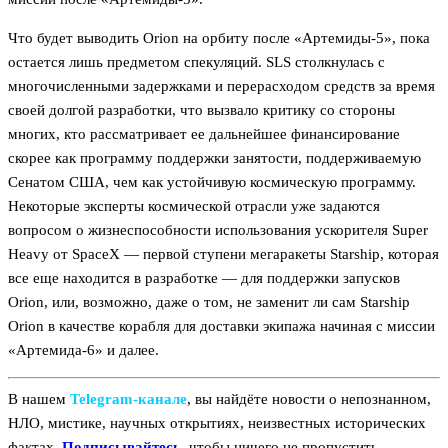
Что будет выводить Orion на орбиту после «Артемиды-5», пока
остается лишь предметом спекуляций. SLS столкнулась с
многочисленными задержками и перерасходом средств за время
своей долгой разработки, что вызвало критику со стороны
многих, кто рассматривает ее дальнейшее финансирование
скорее как программу поддержки занятости, поддерживаемую
Сенатом США, чем как устойчивую космическую программу.
Некоторые эксперты космической отрасли уже задаются
вопросом о жизнеспособности использования ускорителя Super
Heavy от SpaceX — первой ступени мегаракеты Starship, которая
все еще находится в разработке — для поддержки запусков
Orion, или, возможно, даже о том, не заменит ли сам Starship
Orion в качестве корабля для доставки экипажа начиная с миссии
«Артемида-6» и далее.
В нашем
Telegram‑канале
, вы найдёте новости о непознанном,
НЛО, мистике, научных открытиях, неизвестных исторических
фактах.
Подписывайтесь
, чтобы ничего не пропустить.