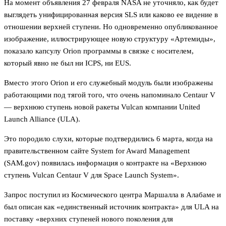
На момент объявления 27 февраля NASA не уточняло, как будет
выглядеть унифицированная версия SLS или каково ее видение в
отношении верхней ступени. Но одновременно опубликованное
изображение, иллюстрирующее новую структуру «Артемиды»,
показало капсулу Orion программы в связке с носителем,
который явно не был ни ICPS, ни EUS.
Вместо этого Orion и его служебный модуль были изображены
работающими под тягой того, что очень напоминало Centaur V
— верхнюю ступень новой ракеты Vulcan компании United
Launch Alliance (ULA).
Это породило слухи, которые подтвердились 6 марта, когда на
правительственном сайте System for Award Management
(SAM.gov) появилась информация о контракте на «Верхнюю
ступень Vulcan Centaur V для Space Launch System».
Запрос поступил из Космического центра Маршалла в Алабаме и
был описан как «единственный источник контракта» для ULA на
поставку «верхних ступеней нового поколения для