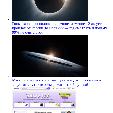
Гонка за тенью: полное солнечное затмение 12 августа
пройдет от России до Испании — где смотреть и почему
99% не считаются
Маск: SpaceX построит на Луне заводы с роботами и
запустит спутники электромагнитной пушкой