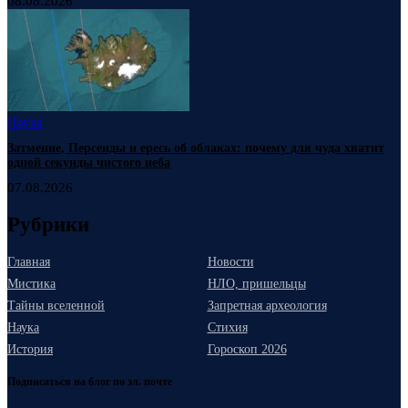
08.08.2026
Наука
Затмение, Персеиды и ересь об облаках: почему для чуда хватит
одной секунды чистого неба
07.08.2026
Рубрики
Главная
Новости
Мистика
НЛО, пришельцы
Тайны вселенной
Запретная археология
Наука
Стихия
История
Гороскоп 2026
Подписаться на блог по эл. почте