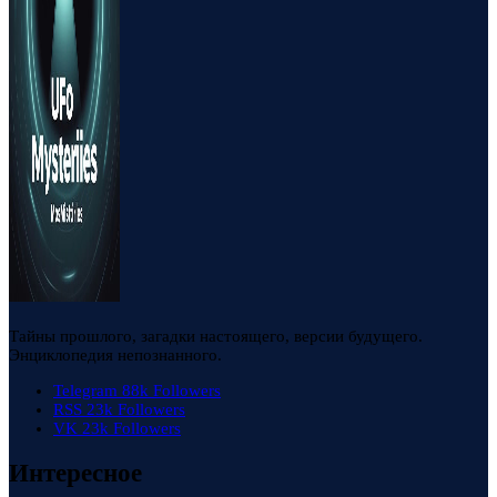
Тайны прошлого, загадки настоящего, версии будущего.
Энциклопедия непознанного.
Telegram
88k
Followers
RSS
23k
Followers
VK
23k
Followers
Интересное