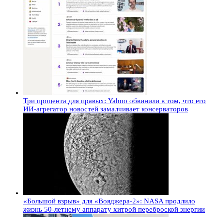
Три процента для правых: Yahoo обвинили в том, что его
ИИ-агрегатор новостей замалчивает консерваторов
«Большой взрыв» для «Вояджера-2»: NASA продлило
жизнь 50-летнему аппарату хитрой переброской энергии