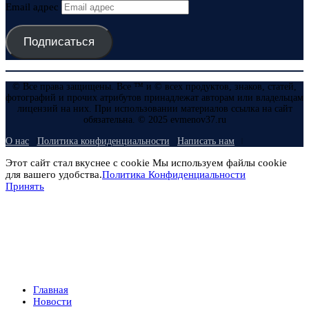
Email адрес
Подписаться
© Все права защищены. Все ™ и © всех продуктов, знаков, статей,
фотографий и прочих атрибутов принадлежат авторам или владельцам
лицензий на них. При использовании материалов ссылка на сайт
обязательна. © 2025 evmenov37.ru
О нас
Политика конфиденциальности
Написать нам
Этот сайт стал вкуснее с cookie Мы используем файлы cookie
для вашего удобства.
Политика Конфиденциальности
Принять
Главная
Новости