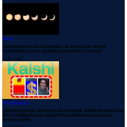
Наука
Солнечный серп над Британией: где, когда и как увидеть
глубочайшее частное затмение десятилетия 12 августа
08.08.2026
Наука
Новости
«Империя штата» против биржи прогнозов: Kalshi обвинила Нью-
Йорк в избирательном правосудии и напомнила про взносы
игорного лобби