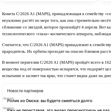
Комета C/2026 A1 (MAPS), принадлежащая к семейству «со
неуклонно растёт по мере того, как она стремительно нес
сближение со звездой, которое произойдёт 4 апреля. Вот 
технологического «глаза» космического аппарата, наблюд
Считается, что C/2026 A1 (MAPS) принадлежит к семейств
прародитель. Их орбиты проходят на опасно близком расст
В момент перигелия C/2026 A1 (MAPS) пройдёт всего в 162
вещества под её поверхностью испарятся, что подорвёт цел
испытание и засияет так ярко, что станет видна даже на дн
Новости партнеров
Ролик из Омска: вы будете смеяться долго
Ржу не переставая, это видео пересмотришь не раз