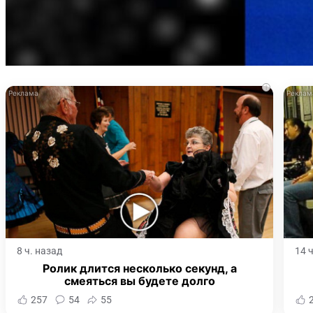
i
8 ч. назад
14 
Ролик длится несколько секунд, а
смеяться вы будете долго
257
54
55