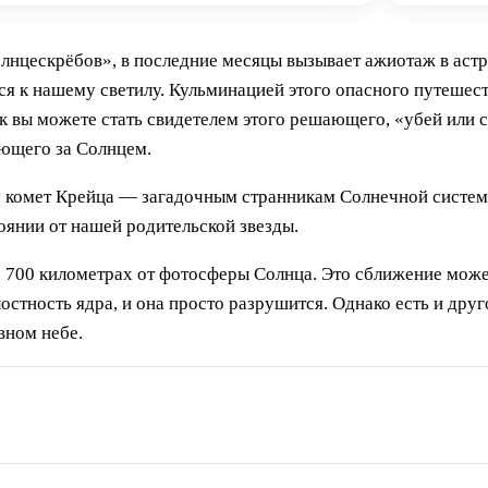
лнцескрёбов», в последние месяцы вызывает ажиотаж в аст
ётся к нашему светилу. Кульминацией этого опасного путеше
как вы можете стать свидетелем этого решающего, «убей или
ающего за Солнцем.
у комет Крейца — загадочным странникам Солнечной системы
оянии от нашей родительской звезды.
 700 километрах от фотосферы Солнца. Это сближение может
остность ядра, и она просто разрушится. Однако есть и друг
евном небе.