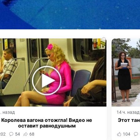
i
ч. назад
14 ч. назад
Королева вагона отожгла! Видео не
Этот тан
оставит равнодушным
202
54
68
104