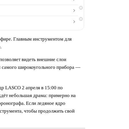
i
i
 эфире. Главным инструментом для
.
 позволяет видеть внешние слои
ия самого широкоугольного прибора —
др LASCO 2 апреля в 15:00 по
 ждёт небольшая драма: примерно на
оронографа. Если ледяное ядро
нструмента, чтобы продолжить свой