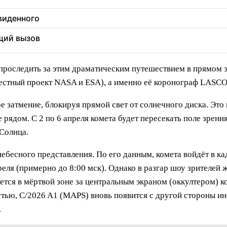
увиденного
щий вызов
ь проследить за этим драматическим путешествием в прямом
естный проект NASA и ESA), а именно её коронограф LASCO
 затмение, блокируя прямой свет от солнечного диска. Это
рядом. С 2 по 6 апреля комета будет пересекать поле зрен
Солнца.
ебесного представления. По его данным, комета войдёт в ка
реля (примерно до 8:00 мск). Однако в разгар шоу зрителей
ется в мёртвой зоне за центральным экраном (оккултером) к
стью, C/2026 A1 (MAPS) вновь появится с другой стороны и
.