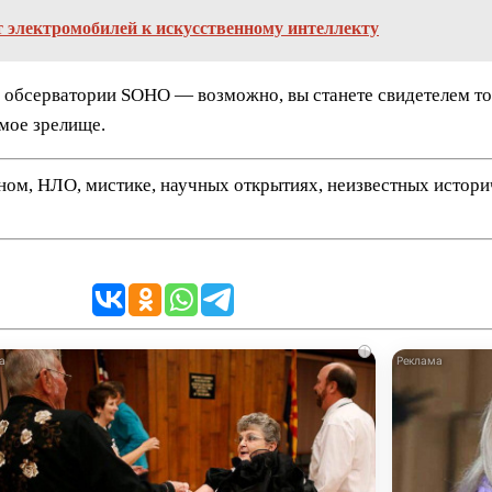
т электромобилей к искусственному интеллекту
 обсерватории SOHO — возможно, вы станете свидетелем тог
емое зрелище.
нном, НЛО, мистике, научных открытиях, неизвестных истор
i