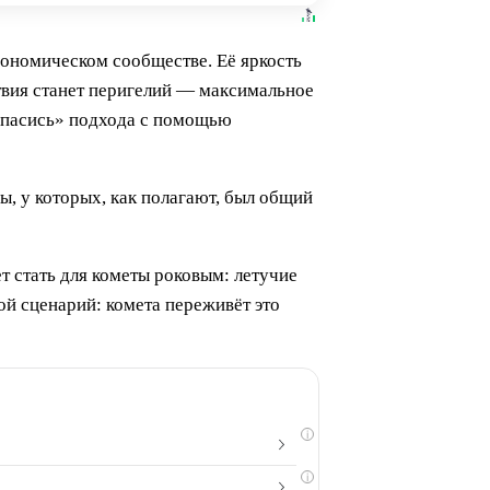
рономическом сообществе. Её яркость
ствия станет перигелий — максимальное
 спасись» подхода с помощью
, у которых, как полагают, был общий
 стать для кометы роковым: летучие
ой сценарий: комета переживёт это
i
i