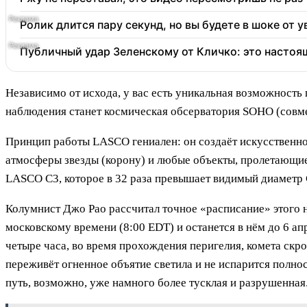
Ролик длится пару секунд, но вы будете в шоке от 
Публичный удар Зеленскому от Кличко: это настоя
Независимо от исхода, у вас есть уникальная возможност
наблюдения станет космическая обсерватория SOHO (совм
Принцип работы LASCO гениален: он создаёт искусственное
атмосферы звезды (корону) и любые объекты, пролетающие 
LASCO C3, которое в 32 раза превышает видимый диаметр 
Колумнист Джо Рао рассчитал точное «расписание» этого н
московскому времени (8:00 EDT) и останется в нём до 6 ап
четыре часа, во время прохождения перигелия, комета скро
переживёт огненное объятие светила и не испарится полно
путь, возможно, уже намного более тусклая и разрушенная