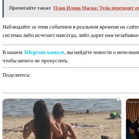
Прочитайте также
План Илона Маска: Tesla переходит о
Наблюдайте за этим событием в реальном времени на сайте
системы либо исчезает навсегда, либо дарит нам незабыва
В нашем
Telegram‑канале
, вы найдёте новости о непозна
чтобы ничего не пропустить.
Поделитесь:
i